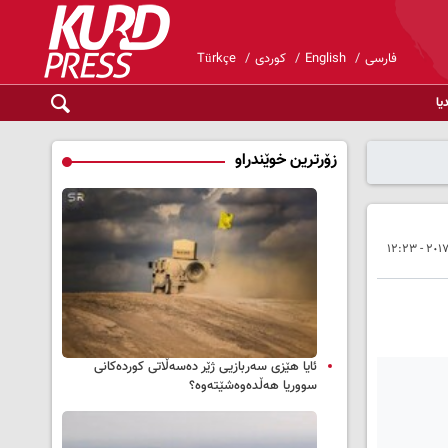
فارسی
English
کوردی
Türkçe
یا
زۆرترین خوێندراو
ئایا هێزی سەربازیی ژێر دەسەڵاتی کوردەکانی
سووریا هەڵدەوەشێتەوە؟