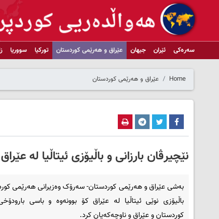
سەرەکی
ئێران
جیهان
عێراق و هەرێمی کوردستان
تورکیا
سووریا
ز
Home
عێراق و هەرێمی کوردستان
نێچیرڤان بارزانی و باڵیۆزی ئیتاڵیا لە عێراق
بەشی عێراق و هەرێمی کوردستان- سەرۆک وەزیرانی هەرێمی کورد
باڵیۆزی نوێی ئیتاڵیا لە عێراق کۆ بوونەوە و باسی بارودۆخ
کوردستان و عێراق و ناوچەکەیان کرد.