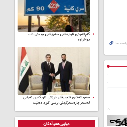
گەڕانەوەی ئاوارەکانی سەرێکانی بۆ ۱۰ی ئاب
دواخراوە
سه‌ردانه‌کەی نێچیرڤان بارزانی كاریگه‌ری ئه‌رێنی
له‌سه‌ر چاره‌سه‌ركردنی پرسی كورد ده‌بێت
دوایین‌هەواڵەکان