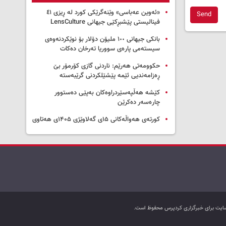
«ئەوین عەباسی» وێنەگرێکی کورد لە ڕیزی ٤١
Send
فینالیستی پێشبڕکێی جیهانی LensCulture
بانکی جیهانی ١٠٠ ملیۆن دۆلار بۆ نوێکردنەوەی
سیستەمی پارەی سووریا تەرخان دەکات
حکوومەتی هەرێم: ناردنی گازی کۆرمۆر بێ
ڕەزامەندیی ئێمە پێشێلکردنی گرێبەستە
کێشە هەڵپەسێردراوەکان بەپێی دەستوور
چارەسەر دەکرێن
کورتەی هەواڵەکانی ۱۵ی گەلاوێژی ۱۴۰۵ی هەتاوی
ب سایت برای خبرگزاری کردپرس محفوظ است.