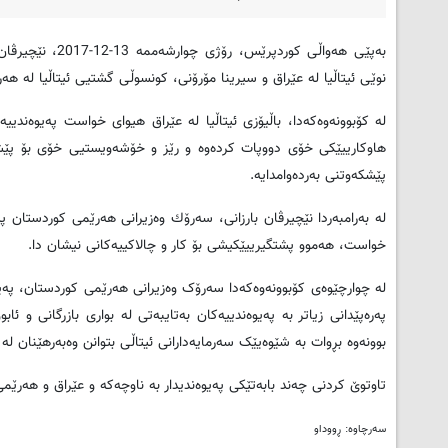
بەپێی هەواڵی کو
نوێی ئیتاڵیا له‌ عێراق و سیرینا مۆرۆنی، كونسوڵی گشتیی ئیتاڵیا له‌ هه
لە کۆبوونەوەکەدا، باڵیۆزی ئیتاڵیا له‌ عێراق هیوای خواست په‌یوه‌ندییه‌
هاوكارییێكى خۆى دووپات كرده‌وه‌ و رێز و خۆشه‌ویستیی خۆی بۆ پێشمه
پێشكه‌وتنى به‌رده‌وامدایه‌
.
لە بەرامبەردا نێچیرڤان بارزانی، سه‌رۆك وه‌زیرانی هه‌رێمی كوردستان پیر
خواست، هه‌موو پشتگیرییێكیشى بۆ كار و چالاكییه‌كانی نیشان دا
.
لە چوارچێوەی کۆبوونەوەکەدا سه‌رۆک وه‌زیرانی هه‌رێمی كوردستان، په‌یو
په‌ره‌پێدانی زیاتر به‌ په‌یوه‌ندییه‌كان به‌تایبه‌تی له‌ بواری بازرگانی و
بوونه‌وه بڕوات به ‌شێوه‌یێک سه‌رمایه‌دارانی ئیتاڵی بتوانن وه‌به‌رهێنان 
تاوتوێ كردنی چه‌ند بابه‌تێكی په‌یوه‌ندیدار به‌ ناوچه‌كه‌ و عێراق و هه‌رێمی
سەرچاوە: ڕووداو