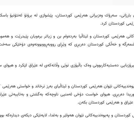
ردپرێس، رۆژی چوارشه‌ممه‌ 13-12-2017، نێچیرڤان بارزانی، سه‌رۆك وه‌زیرانی هه‌رێمی كوردستان، پێشوازی له‌ برۆنۆ ئه‌نتۆنیۆ
‌رێمی كوردستان كرد
.
كانى هه‌رێمی كوردستان و ئیتاڵیا به‌رده‌وام بن و زیاتر بره‌ویان پێبدرێت و هه‌موو
‌رگه‌ و خه‌ڵكی كوردستان ده‌ربڕی كه‌ وێڕاى رووبه‌ڕووبوونه‌وه‌ی دۆخێكی سه‌خت،
ۆزبایی ده‌ستبه‌كاربوونی وه‌ک باڵیۆزی نوێى وڵاته‌كه‌ى له‌ عێراق لێكرد و هیوای سه
ه‌ندییه‌كانی نێوان هه‌رێمی كوردستان و ئیتاڵیای به‌رز نرخاند و خواستى هه‌رێمی 
 ئابووریدا ده‌ربڕی. هیوای خواست دۆخی ئه‌منیی ناوچه‌كه‌ به‌گشتی و به‌تایبه‌تی عێراق 
له‌ عێراق و هه‌رێمی كوردستان بكه‌ن
.
 كوردستان و په‌یوه‌ندییه‌كانی نێوان هه‌ولێر و به‌غدا، لایه‌نێكی دیكه‌ی دیداره‌كه‌ بوو