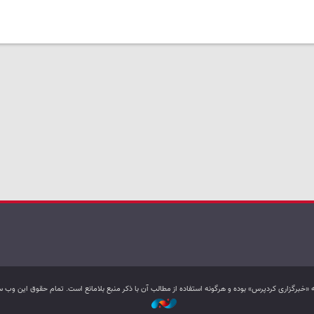
به «خبرگزاری کردپرس» بوده و هرگونه استفاده از مطالب آن با ذکر منبع بلامانع است. تمام حقوق این و