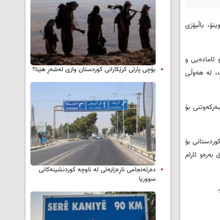
 باسكوینۆ، باڵیۆزی
 ئاماده‌یى و
بۆچی پارتی کرێکارانی کوردستان وازی لەشەڕ هێنا؟
 له‌ هه‌وڵى
‌ركه‌وتنی بۆ
كوردستانی بۆ
به‌ره‌و ئارام
دەرئەنجامی ناڕەزایەتی لە ناوچە کوردنشینەکانی
سووریا
.