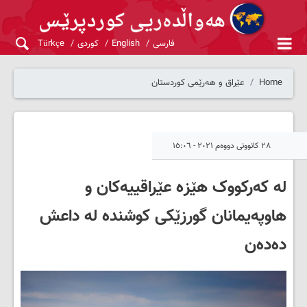
فارسی
English
کوردی
Türkçe
Home
عێراق و هەرێمی کوردستان
٢٨ کانوونی دووەم ٢٠٢١ - ١٥:٠٦
لە کەرکووک هێزە عێراقییەکان و
هاوپەیمانان گورزێکی کوشندە لە داعش
دەدەن