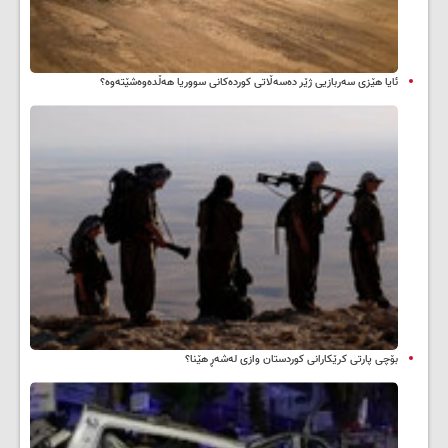
ئایا هێزی سەربازیی ژێر دەسەڵاتی کوردەکانی سووریا هەڵدەوەشێتەوە؟
بۆچی پارتی کرێکارانی کوردستان وازی لەشەڕ هێنا؟