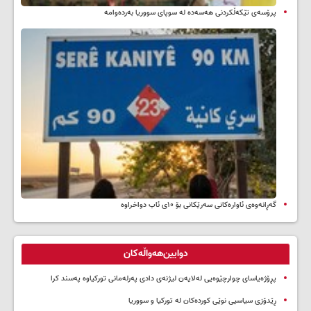
پرۆسەی تێکەڵکردنی هەسەدە لە سوپای سووریا بەردەوامە
گەڕانەوەی ئاوارەکانی سەرێکانی بۆ ۱۰ی ئاب دواخراوە
دوایین‌هەواڵەکان
پڕۆژەیاسای چوارچێوەیی لەلایەن لیژنەی دادی پەرلەمانی تورکیاوە پەسند کرا
ڕێدۆزی سیاسیی نوێی کوردەکان لە تورکیا و سووریا