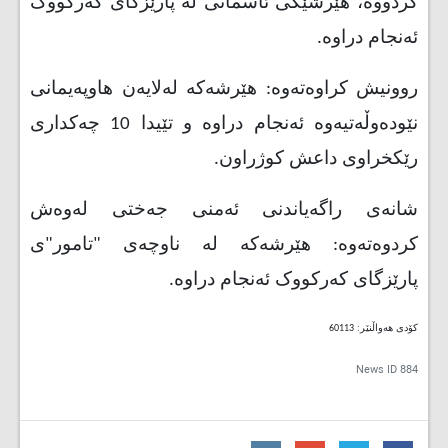
کردووه‌، هێرشێکى ئاسمانى له‌ پارێزگاى که‌رکووک
ئه‌نجام دراوه‌
.
روونیش کراوه‌ته‌وه‌: هێرشه‌که‌ له‌لایه‌ن هاوپه‌یمانى
نێوده‌وڵه‌تیه‌وه‌ ئه‌نجام دراوه‌ و تێیدا 10 چه‌کدارى
رێکخراوى داعش کوژراون
.
شانه‌ى راگه‌یاندنى ئه‌منى جه‌ختی له‌وه‌ش
کردوه‌ته‌وه‌: هێرشه‌که‌ له‌ ناوچه‌ى "تامور"ى
پارێزگاى که‌رکووک ئه‌نجام دراوه‌.
کۆدی هەواڵنێر: 60113
News ID
884