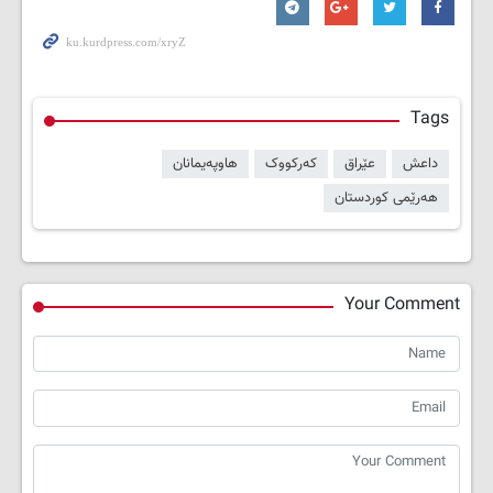
Tags
داعش
عێراق
کەرکووک
هاوپەیمانان
هەرێمی کوردستان
Your Comment