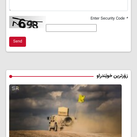
Enter Security Code
*
Send
زۆرترین خوێندراو