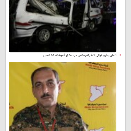
ئاماری قوربانیانی تەقینەوەکەی دیمەشق گەیشتە ۱۵ کەس