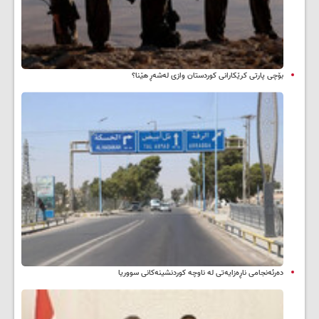
بۆچی پارتی کرێکارانی کوردستان وازی لەشەڕ هێنا؟
دەرئەنجامی ناڕەزایەتی لە ناوچە کوردنشینەکانی سووریا