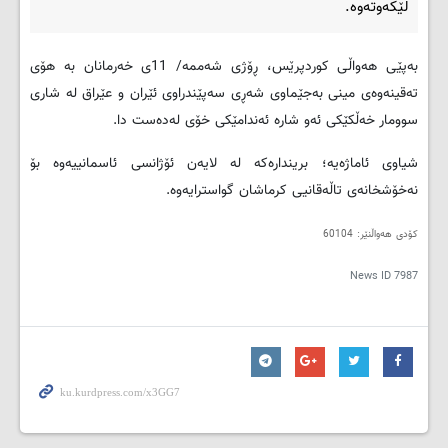
لێکه‌وته‌وه‌.
به‌پێی هه‌واڵی کوردپرێس، ڕۆژی شه‌ممه‌/ 11ی خه‌رمانان به‌ هۆی
ته‌قینه‌وه‌ی مینی به‌جێماوی شه‌ڕی سه‌پێندراوی ئێران و عێراق له‌ شاری
سوومار خه‌ڵکێکی ئه‌و شاره‌ ئه‌ندامێکی خۆی له‌ده‌ست دا.
شیاوی ئاماژه‌یه‌؛ برینداره‌که‌ له‌ لایه‌ن ئۆژانسی ئاسمانییه‌وه‌ بۆ
نه‌خۆشخانه‌ی تاڵه‌قانیی کرماشان گواسترایه‌وه‌.
کۆدی هه‌واڵنێر: 60104
News ID
7987