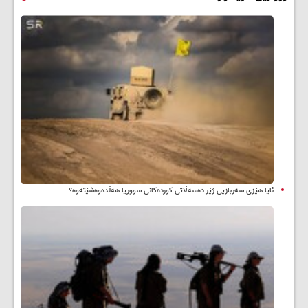
ئایا هێزی سەربازیی ژێر دەسەڵاتی کوردەکانی سووریا هەڵدەوەشێتەوە؟