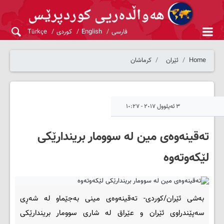
فارسی
English
کوردی
Türkçe
Home
ئێران
کرماشان
٣ ئەیلوول ٢٠١٧ - ١٠:٢٧
ته‌قینه‌وه‌ی مین له‌ سوومار بریندارێکی
لێکه‌وته‌وه‌
به‌شی ئێران/کوردی- ته‌قینه‌وه‌ی مینی به‌جێماو له‌ شه‌ڕی
سه‌پێندراوی ئێران و عێراق له‌ شاری سوومار بریندارێکی