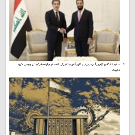
سه‌ردانه‌کەی نێچیرڤان بارزانی كاریگه‌ری ئه‌رێنی له‌سه‌ر چاره‌سه‌ركردنی پرسی كورد
ده‌بێت