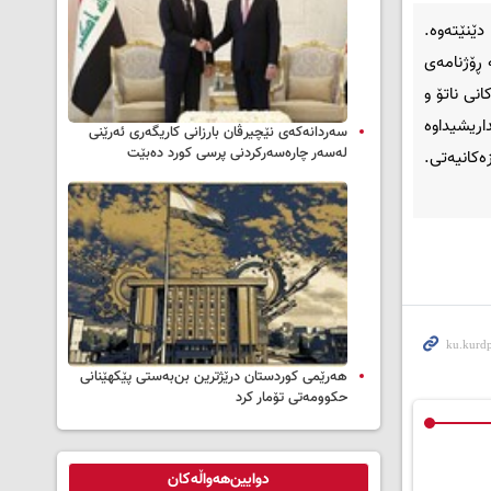
دێنێتەوە.
 ڕۆژنامەی
نی ناتۆ و
اریشیداوە
سه‌ردانه‌کەی نێچیرڤان بارزانی كاریگه‌ری ئه‌رێنی
له‌سه‌ر چاره‌سه‌ركردنی پرسی كورد ده‌بێت
ەکانیەتی.
هەرێمی کوردستان درێژترین بن‌بەستی پێکهێنانی
حکوومەتی تۆمار کرد
دوایین‌هەواڵەکان