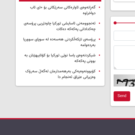
گەڕانەوەی ئاوارەکانی سەرێکانی بۆ ۱۰ی ئاب
دواخراوە
ئەنجوومەنی ئاسایشی تورکیا چاودێریی پرۆسەی
چەکدادانی پەکەکە دەکات
پرۆسەی تێکەڵکردنی هەسەدە لە سوپای سووریا
بەردەوامە
شیکردنەوەی یاسا نوێی تورکیا بۆ کۆتاییهێنان بە
بوونی پەکەکە
کۆبوونەوەیەکی بەرهەمدارمان لەگەڵ سەرۆک
وەزیرانی عێراق ئەنجام دا
Send