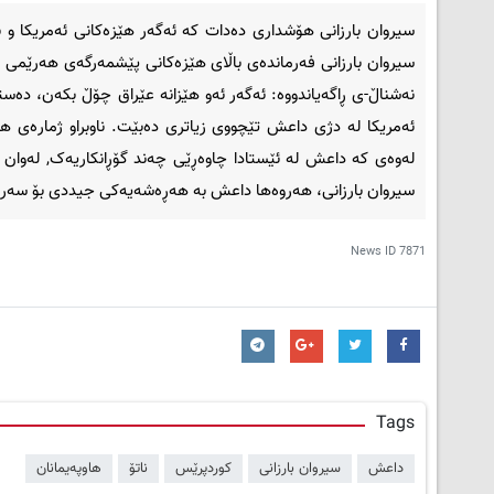
سیروان بارزانی هۆشداری دەدات کە ئەگەر هێزەکانی ئەمریکا و 
سیروان بارزانی فەرماندەی باڵای هێزەکانی پێشمەرگەی هەرێمی کورد
نەشناڵ-ی ڕاگەیاندووە: ئەگەر ئەو هێزانە عێراق چۆڵ بکەن، دەس
ئەمریکا لە دژی داعش تێچووی زیاتری دەبێت. ناوبراو ژمارەی ه
لەوەی که داعش لە ئێستادا چاوەڕێی چەند گۆڕانکاریەک, لەوان 
سیروان بارزانی، هەروەها داعش بە هەڕەشەیەکی جیددی بۆ سەر 
News ID
7871
Tags
داعش
سیروان بارزانی
کوردپرێس
ناتۆ
هاوپەیمانان