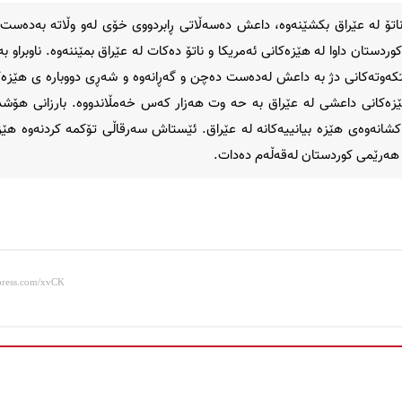
ناتۆ لە عێراق بکشێنەوە، داعش دەسەڵاتی ڕابردووی خۆی لەو وڵاتە بەدەست 
ستان داوا لە هێزەکانی ئەمریکا و ناتۆ دەکات لە عێراق بمێننەوە. ناوبراو بە
تکەوتەکانی دژ بە داعش لەدەست دەچن و گەڕانەوە و شەڕی دووباره ی هێزەکا
ێزەکانی داعشی لە عێراق بە حه وت هەزار کەس خەمڵاندووە. بارزانی هۆشد
کشانەوەی هێزە بیانییەکانە لە عێراق. ئێستاش سەرقاڵی تۆکمە کردنەوە هێز
هەرێمی کوردستان لەقەڵەم دەدات.