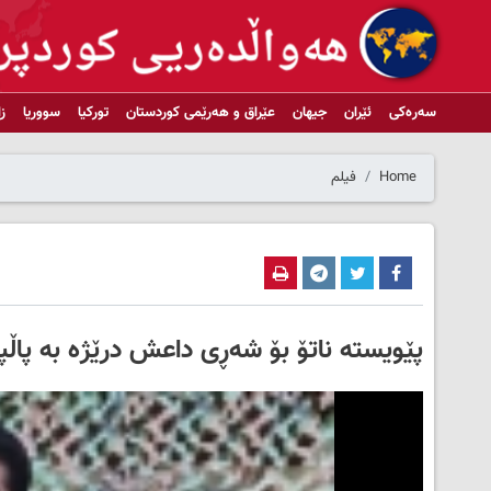
سەرەکی
ئێران
جیهان
عێراق و هەرێمی کوردستان
تورکیا
سووریا
ز
Home
فیلم
پێویستە ناتۆ بۆ شەڕی داعش درێژە بە پاڵ