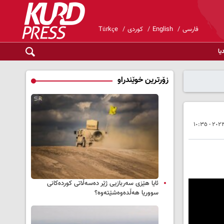
فارسی
English
کوردی
Türkçe
یا
زۆرترین خوێندراو
ئایا هێزی سەربازیی ژێر دەسەڵاتی کوردەکانی
سووریا هەڵدەوەشێتەوە؟