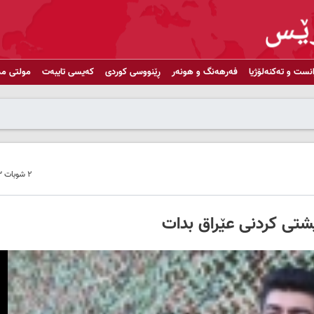
انست و تەکنەلۆژیا
فەرهەنگ و هونەر
ڕێنووسی کوردی
کەیسی تایبەت
مولتی مد
٢ شوبات ٢٠٢٣ - ١٠:٣٥
پشتی کردنی عێراق بدات