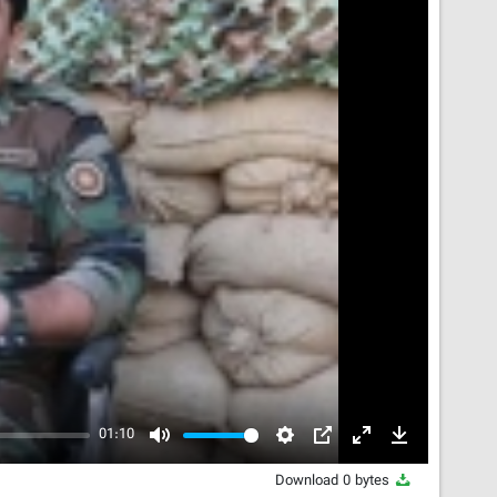
01:10
Mute
Settings
PIP
Enter
Download
fullscreen
0 bytes
Download