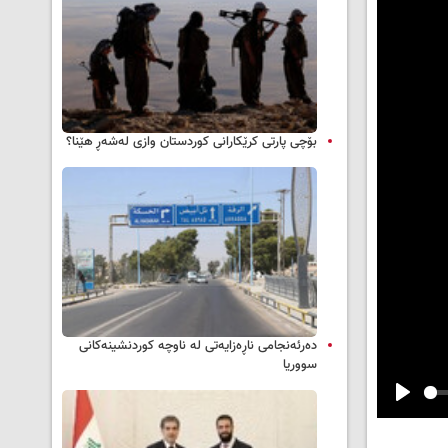
بۆچی پارتی کرێکارانی کوردستان وازی لەشەڕ هێنا؟
دەرئەنجامی ناڕەزایەتی لە ناوچە کوردنشینەکانی
سووریا
Play