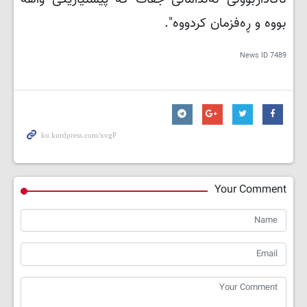
بووە و ڕەفزمان کردووە".
News ID
7489
Your Comment