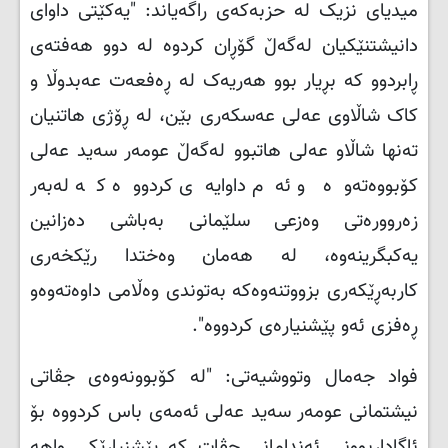
میدیای نزیک لە حزبەکەی راگەیاند: "یەکێتی داوای
دانیشتنێکیان لەگەڵ گۆڕان کردوە لە دوو هه‌فتەی
ڕابردوو کە بڕیار بوو هه‌ریەک لە ڕەفعەت عەبدوڵا و
کاک شاڵاوی عەلی عەسکەری بێن، لە ڕۆژی هاتنیان
تەنها شاڵاو عەلی هاتبوو لەگەڵ عومەر سه‌ید عه‌لی
کۆبووه‌تەوە و ئەم داوایەی کردووە کە لەبەر
زەروورەتی وەزعی سلێمانی بەباشی دەزانین
یەکبگرینەوە، لە هه‌مان وەختدا رێکخه‌ری
کاربه‌ڕێکه‌ری بزووتنه‌وه‌که‌ بەتوندی وەڵامی داوەتەوەو
ڕەفزی ئەو پێشنیارەی کردووە".
فواد جەمال وتووشیەتی: "لە کۆبوونەوەی جڤاتی
نیشتمانی عومەر سەید عەلی ئەمەی باس کردووە بۆ
ئاگاداربوونی ئەندامانی جڤات کە پێشنیارێکی واهه