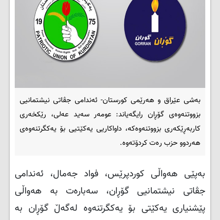
بەشی عێراق و هەرێمی کورستان- ئەندامی جڤاتی نیشتمانیی
بزووتنەوەی گۆڕان رایگه‌یاند: عومه‌ر سه‌ید عه‌لی، رێکخه‌ری
کاربه‌ڕێکه‌ری بزووتنه‌وه‌که‌، داواکاریی یه‌کێتیی بۆ یه‌کگرتنەوەی
هه‌ردوو حزب رەت کردۆتەوە.
بەپێی هەواڵی کوردپرێس، فواد جەمال، ئه‌ندامی
جڤاتی نیشتمانیی گۆڕان، سه‌باره‌ت به هەواڵی‌
پێشنیاری یەکێتی بۆ یه‌کگرتنه‌وه‌ لەگەڵ گۆڕان بە