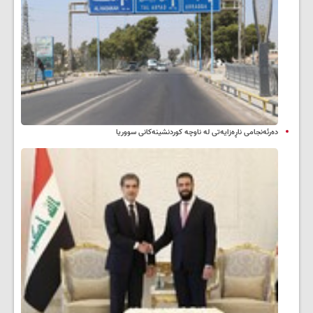
دەرئەنجامی ناڕەزایەتی لە ناوچە کوردنشینەکانی سووریا