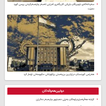
سه‌ردانه‌کەی نێچیرڤان بارزانی كاریگه‌ری ئه‌رێنی له‌سه‌ر چاره‌سه‌ركردنی پرسی كورد
ده‌بێت
هەرێمی کوردستان درێژترین بن‌بەستی پێکهێنانی حکوومەتی تۆمار کرد
دوایین‌هەواڵەکان
کێشە هەڵپەسێردراوەکان بەپێی دەستوور چارەسەر دەکرێن