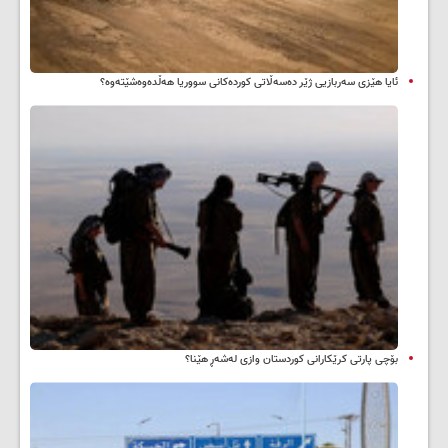
ئایا هێزی سەربازیی ژێر دەسەڵاتی کوردەکانی سووریا هەڵدەوەشێتەوە؟
بۆچی پارتی کرێکارانی کوردستان وازی لەشەڕ هێنا؟