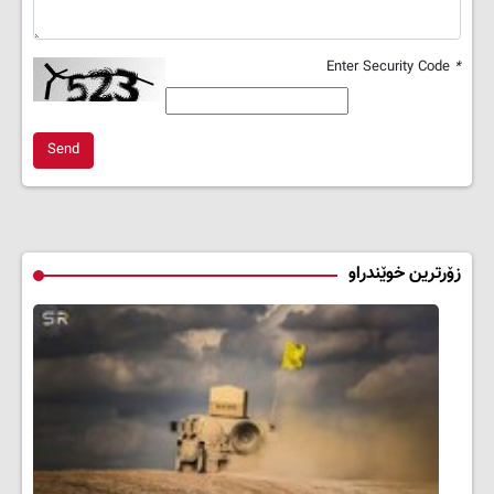
Enter Security Code
*
Send
زۆرترین خوێندراو