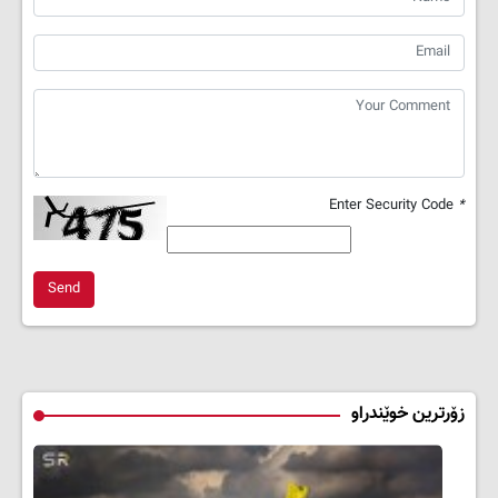
Enter Security Code
*
Send
زۆرترین خوێندراو