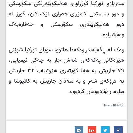
سەربازی تورکیا کوژراون، هه‌لیکۆپته‌رێکی سکۆرسکی
و دوو سیستمی کامێرای حه‌راری تێکشکان، گورز له‌
دوو هه‌لیکۆپته‌ری سکۆرسکی و حه‌فاره‌یه‌ک
وەشێنراوە
.
وەک لە ڕاگەیەندراوەکەدا هاتوو، سوپای تورکیا شوێنی
هێزەکانی پەکەکەی شەش جار به‌ چه‌کی کیمیایی،
٧٩ جاریش به‌ هه‌لیکۆپته‌ری هێرشبه‌ر، ٣٢ جاریش
به‌ فڕۆکه‌ی شه‌ڕ و به‌ سه‌دان جاریش به‌ کاتیوشا و
هاوه‌ن بۆردوومان کردووه‌.
News ID
6898