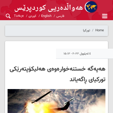
فارسی
English
کوردی
Türkçe
Home
تورکیا
٤ ئەیلوول ٢٠٢٢ - ١٥:١٢
هەپەگە خستنەخوارەوەی هەلیکۆپتەرێکی
تورکیای ڕاگەیاند