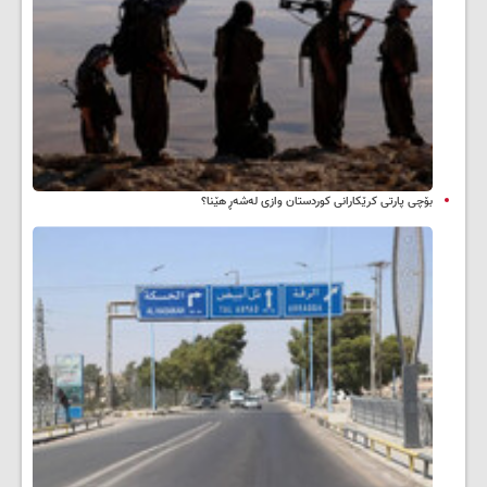
بۆچی پارتی کرێکارانی کوردستان وازی لەشەڕ هێنا؟