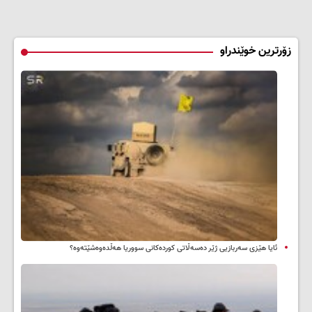
زۆرترین خوێندراو
ئایا هێزی سەربازیی ژێر دەسەڵاتی کوردەکانی سووریا هەڵدەوەشێتەوە؟