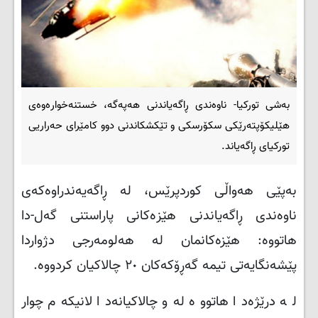
بەشی تورکیا- ناوەندی ڕاگەیاندنی هەپەگە، خستنەخوارەوەی
هێلیکۆپتەرێکی سکۆرسکی و تێکشکاندنی دوو کامێرای حه‌راریی
تورکیای ڕاگەیاند.
بەپێی هەواڵی کوردپرێس، لە ڕاگەیەندراوەکەی
ناوەندی ڕاگەیاندنی هێزەکانی پاراستنی گەل-دا
هاتووە: هێزه‌کانمان له‌ هه‌لومه‌رجی دژواردا
پێشه‌نگایه‌تی تیمه‌ گه‌ڕۆکه‌کان ٢٠ چالاکیان کردووه.
لە درێژەدا هاتووە له‌و چالاکیانه‌دا لانیکه‌م چوار