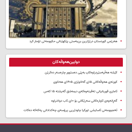
هەرێمی کوردستان درێژترین بن‌بەستی پێکهێنانی حکوومەتی تۆمار کرد
دوایین‌هەواڵەکان
کێشە هەڵپەسێردراوەکان بەپێی دەستوور چارەسەر دەکرێن
کورتەی هەواڵەکانی ۱۵ی گەلاوێژی ۱۴۰۵ی هەتاوی
ئاماری قوربانیانی تەقینەوەکەی دیمەشق گەیشتە ۱۵ کەس
گەڕانەوەی ئاوارەکانی سەرێکانی بۆ ۱۰ی ئاب دواخراوە
ئەنجوومەنی ئاسایشی تورکیا چاودێریی پرۆسەی چەکدادانی پەکەکە دەکات