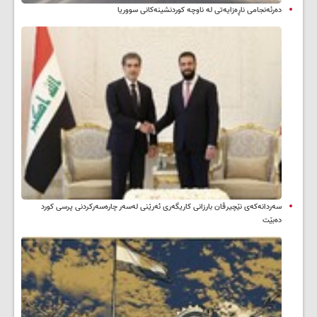
دەرئەنجامی ناڕەزایەتی لە ناوچە کوردنشینەکانی سووریا
سه‌ردانه‌کەی نێچیرڤان بارزانی كاریگه‌ری ئه‌رێنی له‌سه‌ر چاره‌سه‌ركردنی پرسی كورد
ده‌بێت