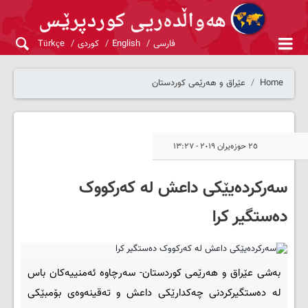
فارسی
English
کوردی
Türkçe
Home
عێراق و هەرێمی کوردستان
٢٥ حوزەیران ٢٠١٩ - ١٣:٢٧
سه‌ركرده‌یێكی داعش له‌ که‌رکووک
ده‌ستگیر کرا
به‌شی عێراق و هه‌رێمی کوردستان- سه‌رچاوه‌ ئه‌منییه‌کان باس
له‌ ده‌ستگیرکردنی چه‌کدارێکی داعش و ته‌قینه‌وه‌ی بۆمبێکی