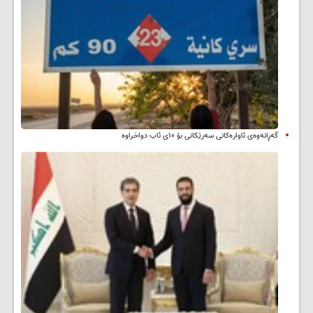
گەڕانەوەی ئاوارەکانی سەرێکانی بۆ ۱۰ی ئاب دواخراوە