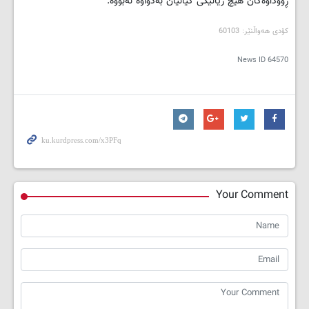
ڕووداوه‌كان هیچ زیانێكى گیانیان به‌دواوه‌ نه‌بووه‌.
کۆدی هه‌واڵنێر: 60103
News ID
64570
Your Comment