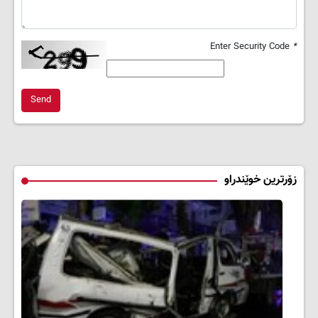
Enter Security Code
*
Send
زۆرترین خوێندراو