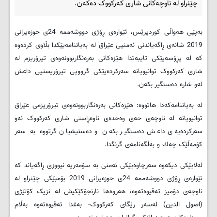
چێنراو له‌ ناوچه‌کانی شاری که‌رکووک ده‌که‌ن.
به‌پێی هه‌واڵی کوردپرێس، ئێواره‌ی ڕۆژی دووشه‌ممه‌ 24ی حوزه‌یرانی
2019 شانه‌ی ڕاگه‌یاندنی ئه‌منیی عێراق له‌ به‌یاننامه‌یێکدا بڵاوی کرده‌وه‌
که‌ له‌ پڕۆسه‌یێکی تایبه‌تدا هێزه‌کانی به‌ره‌نگاربوونه‌وه‌ی تیرۆریزم له‌
شاری که‌رکووک توانیویانه‌ سه‌رکرده‌یێکی گرووپی تیرۆریستیی داعش
له‌و شاره‌ ده‌ستگیر بکه‌ن.
له‌ به‌یاننامه‌که‌دا هاتووه‌: هێزه‌کانی به‌ره‌نگاربوونه‌وه‌ی تیرۆریزمی عێراق
توانیویانه‌ له‌ ناوچه‌ی حه‌ی وه‌حده‌ی ناوه‌ڕاستی شاری كه‌ركووک ئه‌و
سه‌ركرده‌یه‌ی داعش ده‌ستگیر بكه‌ن و ده‌ستیشیان گرتووه‌ به‌ سه‌ر
كۆمه‌ڵێک چه‌ك و به‌ڵگه‌نامه‌ی گرنگدا.
له‌لایێكى دیكه‌وه‌ سه‌رچاوه‌یێکی ئه‌منی به‌ سۆمه‌ریه‌ نیووزی ڕاگه‌یاند که‌
ئێواره‌ى ڕۆژى دووشه‌ممه‌ 24ی حوزه‌یرانی 2019 بۆمبێكى چێنراو له
‌ناوچه‌ى دۆمیز ته‌قیوه‌ته‌وه‌، هه‌روه‌ها نارنجۆكێكیش له‌ نزیک كۆلێژى
(اصول الدین) له‌سه‌ر رێگاى كه‌ركووک- به‌غدا ته‌قیوه‌ته‌وه به‌ڵام