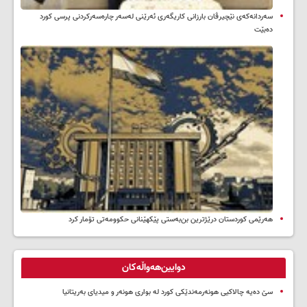
سه‌ردانه‌کەی نێچیرڤان بارزانی كاریگه‌ری ئه‌رێنی له‌سه‌ر چاره‌سه‌ركردنی پرسی كورد
ده‌بێت
هەرێمی کوردستان درێژترین بن‌بەستی پێکهێنانی حکوومەتی تۆمار کرد
دوایین‌هەواڵەکان
سێ دەیە چالاکیی هونەرمەندێکی کورد لە بواری هونەر و میدیای بەریتانیا