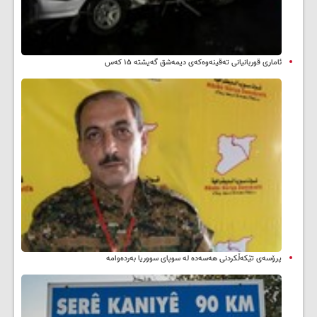
ئاماری قوربانیانی تەقینەوەکەی دیمەشق گەیشتە ۱۵ کەس
پرۆسەی تێکەڵکردنی هەسەدە لە سوپای سووریا بەردەوامە