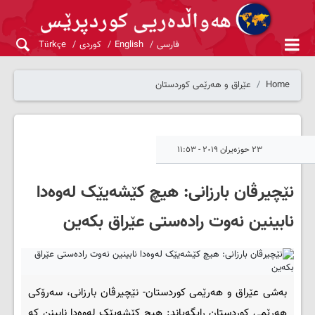
فارسی
English
کوردی
Türkçe
Home
عێراق و هەرێمی کوردستان
٢٣ حوزەیران ٢٠١٩ - ١١:٥٣
نێچیرڤان بارزانی: هیچ كێشەیێک لەوەدا
نابینین نەوت رادەستی عێراق بكەین
بەشی عێراق و هەرێمی کوردستان- نێچیرڤان بارزانی، سەرۆكی
هەرێمی كوردستان رایگەیاند: هیچ كێشەیێک لەوەدا نابینن كە