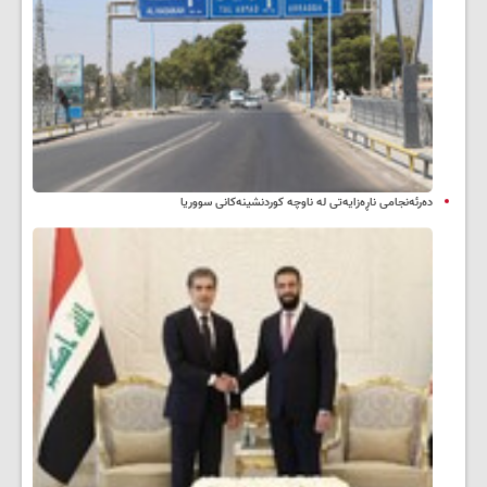
دەرئەنجامی ناڕەزایەتی لە ناوچە کوردنشینەکانی سووریا