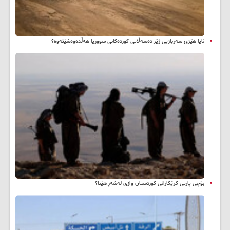
ئایا هێزی سەربازیی ژێر دەسەڵاتی کوردەکانی سووریا هەڵدەوەشێتەوە؟
بۆچی پارتی کرێکارانی کوردستان وازی لەشەڕ هێنا؟