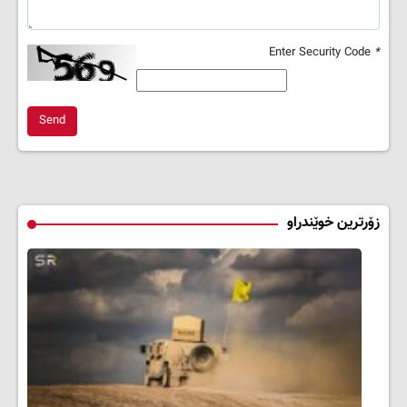
Enter Security Code
*
Send
زۆرترین خوێندراو