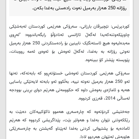
رۆژانە 250 هەزار بەرمیل نەوت رادەستی بەغدا بكەن.
کوردپرێس: نێچیرڤان بارزانی، سەرۆكی هەرێمی كوردستان لەبەشێكی
چاوپێكەوتنەكەیدا لەگەڵ ئاژانسی ئەنادۆڵۆ رایگەیاندووە: "لەڕوی
مەبدەئیەوە هیچ ئاستەنگێک نابینین بۆ رادەستكردنی 250 هەزار بەرمیل
نەوتی رۆژانە بە بەغدا، لەگەڵ ئەوەش بۆ ئەوەی ئەمە رووبدات،
پێویستە پێشتر كۆ ببینەوە.
سەرۆكی هەرێمی كوردستان ئەوەشی خستۆتەڕوو كە بابەتەكە، تەنها
ئەو 250 هەزار بەرمیل نەوتە نییە، بەڵكوو ئەو بابەتە لایەنێكی یاسایی
هەیە و ئاماژەی بەوەش داوە كە حكوومەتی هەرێم دوای بڕینی بوودجە
لەساڵی 2014، قەرزی كردووە.
جەختیشی كردۆتەوە كە چارەسەری هەموو ناكۆكییەكان دەبێت بە
رێككەوتنی نێوان بەغدا و هەولێر بێت، پێداگریشی كردووە كە هەرێم
ئامادەیە بۆ پشتیوانی كردنی بەغدا لەپێناو گەیشتن بە چارەسەرێكی
هاوبەش لەنێوان هەردوو لادا.