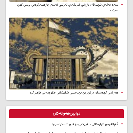
سه‌ردانه‌کەی نێچیرڤان بارزانی كاریگه‌ری ئه‌رێنی له‌سه‌ر چاره‌سه‌ركردنی پرسی كورد
ده‌بێت
هەرێمی کوردستان درێژترین بن‌بەستی پێکهێنانی حکوومەتی تۆمار کرد
دوایین‌هەواڵەکان
گەڕانەوەی ئاوارەکانی سەرێکانی بۆ ۱۰ی ئاب دواخراوە