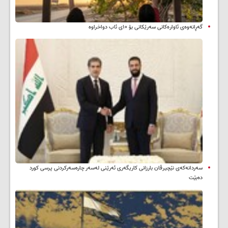
گەڕانەوەی ئاوارەکانی سەرێکانی بۆ ۱۰ی ئاب دواخراوە
سه‌ردانه‌کەی نێچیرڤان بارزانی كاریگه‌ری ئه‌رێنی له‌سه‌ر چاره‌سه‌ركردنی پرسی كورد
ده‌بێت