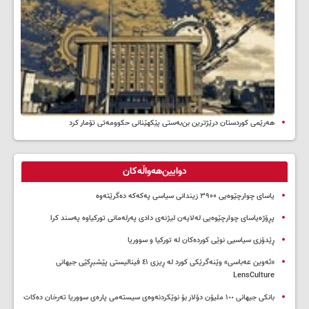
هەرێمی کوردستان درێژترین بن‌بەستی پێکهێنانی حکوومەتی تۆمار کرد
دوایین‌هەواڵەکان
یاسای چوارچێوەیی ۳۹۰۰ زیندانی سیاسی پەکەکە دەگرێتەوە
پڕۆژەیاسای چوارچێوەیی لەلایەن لیژنەی دادی پەرلەمانی تورکیاوە پەسند کرا
ڕێدۆزی سیاسیی نوێی کوردەکان لە تورکیا و سووریا
«ئەوین عەباسی» وێنەگرێکی کورد لە ڕیزی ٤١ فینالیستی پێشبڕکێی جیهانی
LensCulture
بانکی جیهانی ١٠٠ ملیۆن دۆلار بۆ نوێکردنەوەی سیستەمی پارەی سووریا تەرخان دەکات