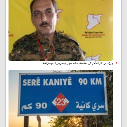
پرۆسەی تێکەڵکردنی هەسەدە لە سوپای سووریا بەردەوامە