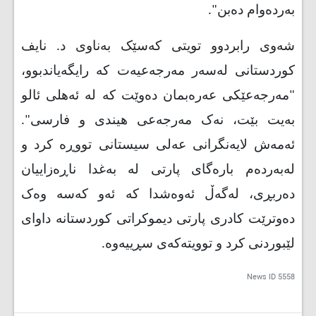
بەردەوام دەبن
."
شەوی رابردوو تویتی کەسێک بەناوی د. نایف
کوردستانی لەسەر مەرجەعیەت کە رایگەیاندبوو،
"مەرجەعێکی عەرەبمان دەوێت کە لە ئەهلی ئالو
بەیت بێت، نەک مەرجەعی هیندی و فارسی".
ئەمەش لایەنگرانی عەلی سیستانی تووڕە کرد و
لەبەردەم بارەگای پارتی لە بەغدا ناڕەزاییان
دەربڕی، لەگەڵ ئەوەشدا کە ئەو کەسە وەک
دەوترێت کادری پارتی دیموکراتی کوردستانە داوای
لێبوردنی کرد و توویتەکەی سڕییەوە.
News ID
5558