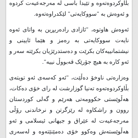
بڵاوکردوەتەوە و تێیدا باسی لە مەرجەعیەت کردوە
و ئەوەش بە "سووکایەتی" لێکدراوەتەوە
.
ئەوەش هاوتوە، "ئازادی رادەربڕین بە واتای ئەوە
نایەت سووکایەتی بە رەمز و هێما ئایینی و
نیشتمانییەکان بکرێت و دەستدرێژیان بکرێتە سەر و
ئەو کارە بە هیچ جۆرێک قەبووڵ نییە
."
وەزارەتی ناوخۆ دەڵێت، "ئەو کەسەی ئەو تویتەی
بڵاوکردوەتەوە تەنیا گوزارشت لە رای خۆی دەکات،
هەڵوێستی حکوومەتی هەرێم و گەلی کوردستان
روون و راشکاوە لە رێزگرتن و نرخاندنی رۆڵی
مەرجەعیەت لە عێراق و جیهانی ئیسلامی و ئەو
هەڵوێستەش وەکوو خۆی دەمێنێتەوە و لەسەری