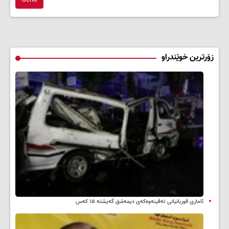
زۆرترین خوێندراو
ئاماری قوربانیانی تەقینەوەکەی دیمەشق گەیشتە ۱۵ کەس