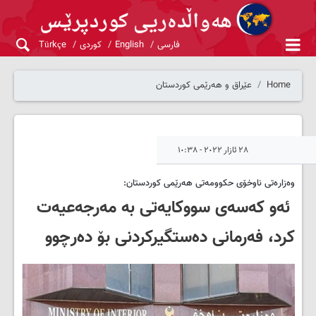
فارسی
English
کوردی
Türkçe
Home
عێراق و هەرێمی کوردستان
٢٨ ئازار ٢٠٢٢ - ١٠:٣٨
وەزارەتی ناوخۆی حکوومەتی هەرێمی کوردستان:
ئەو کەسەی سووکایەتی بە مەرجەعیەت
کرد، فەرمانی دەستگیرکردنی بۆ دەرچوو