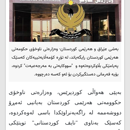
بەشی عێراق و هەرێمی کوردستان- وەزارەتی ناوخۆی حکومەتی
هەرێمی کوردستان رایگەیاند، لە تۆڕە کۆمەڵایەتییەکان کەسێک
پەیامێکی بڵاوکردوەتەوە و "سووکایەتی بە مەرجەعیەت" کردوە،
بۆیە فەرمانی دەستگیرکردن بۆ ئەو کەسە دەرچووە.
بەپێی هەواڵی کوردپرێس، وەزارەتی ناوخۆی
حکوومەتی هەرێمی کوردستان بەیانیی ئەمڕۆ
دووشەممە لە راگەیەنراوێکدا باسی لەوەکردوە،
کەسێک بەناوی "نایف کوردستانی" تویتێکی