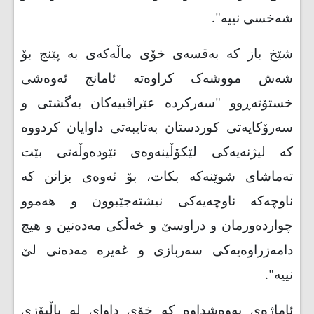
شەخسی نییە".
شێخ باز کە بەقسەی خۆی ماڵەکەی بە پێنج بۆ
شەش مووشەک کراوەتە ئامانج ئەوەشی
خستۆتەڕوو "سەرکردە عێراقییەکان بەگشتی و
سەرۆکایەتی کوردستان بەتایبەتی داوایان کردووە
کە لیژنەیەکی لێکۆڵینەوەی نێودەوڵەتی بێت
تەماشای شوێنەکە بکات، بۆ ئەوەی بزانن کە
ناوچەکە ناوچەیەکی نیشتەجێبوون و هەموو
چواردەورمان و دراوسێ و خەڵکی مەدەنین و هیچ
دامەزراوەیەکی سەربازی و غەیرە مەدەنی لێ
نییە".
ئاماژەی بەوەشداوە کە خۆی داوای لە باڵیۆزی