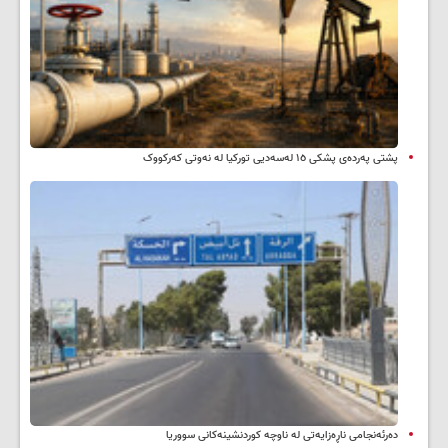
پشتی پەردەی پشکی ١٥ لەسەدیی تورکیا لە نەوتی کەرکووک
دەرئەنجامی ناڕەزایەتی لە ناوچە کوردنشینەکانی سووریا