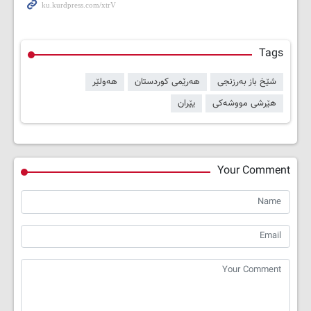
Tags
شێخ باز بەرزنجی
هەرێمی کوردستان
هەولێر
هێرشی مووشەکی
یێران
Your Comment