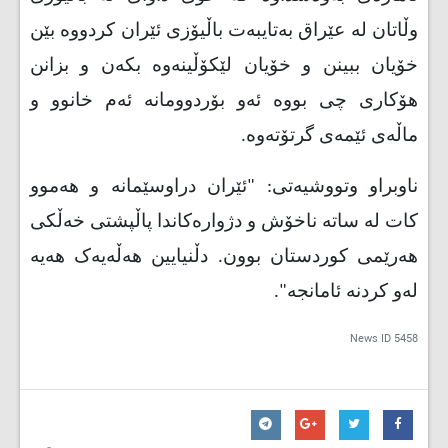
وڵاتان لە عێراق بەتایبەت باڵیۆزی ئێران کردووە بێن
خۆیان ببینن و خۆیان لێکۆڵینەوە بکەن و بزانن
هۆکاری چی بووە ئەو بۆردوومانە ئەم خانوو و
ماڵەی ئێمەی گرتۆتەوە.
ناوبراو وتووشیەتی: "ئێران دراوسێمانە و هەموو
کات لە ساتە ناخۆش و دژوارەکاندا پاڵپشتی خەڵکی
هەرێمی کوردستان بوون. دڵنیایین هەڵەیەک هەیە
لەو کردنە ئامانجە".
News ID
5458