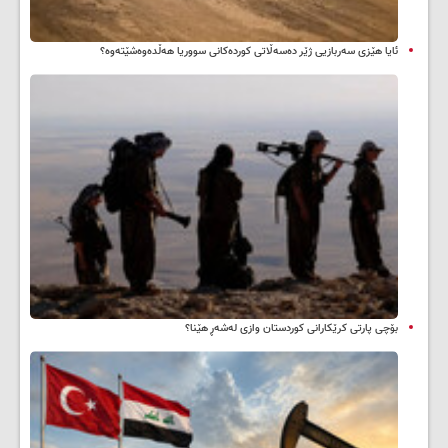
ئایا هێزی سەربازیی ژێر دەسەڵاتی کوردەکانی سووریا هەڵدەوەشێتەوە؟
بۆچی پارتی کرێکارانی کوردستان وازی لەشەڕ هێنا؟