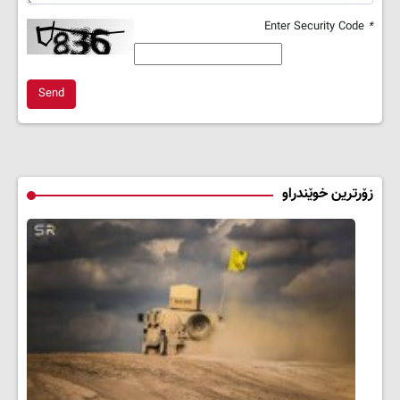
Enter Security Code
*
Send
زۆرترین خوێندراو