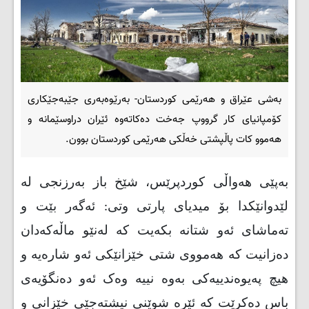
بەشی عێراق و هەرێمی کوردستان- بەرێوەبەری جێبەجێکاری
کۆمپانیای کار گرووپ جەخت دەکاتەوە ئێران دراوسێمانە و
هەموو کات پاڵپشتی خەڵکی هەرێمی کوردستان بوون.
بەپێی هەواڵی کوردپرێس، شێخ باز بەرزنجی لە
لێدوانێکدا بۆ میدیای پارتی وتی: ئەگەر بێت و
تەماشای ئەو شتانە بکەیت کە لەنێو ماڵەکەدان
دەزانیت کە هەمووی شتی خێزانێکی ئەو شارەیە و
هیچ پەیوەندییەکی بەوە نییە وەک ئەو دەنگۆیەی
باس دەکرێت کە ئێرە شوێنی نیشتەجێی خێزانی و