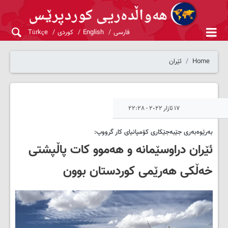
فارسی
English
کوردی
Türkçe
Home
ئێران
١٧ ئازار ٢٠٢٢ - ٢٢:٢٨
بەرێوەبەری جێبەجێکاری کۆمپانیای کار گرووپ:
ئێران دراوسێمانە و هەموو کات پاڵپشتی
خەڵکی هەرێمی کوردستان بوون