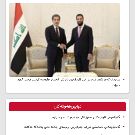
سه‌ردانه‌کەی نێچیرڤان بارزانی كاریگه‌ری ئه‌رێنی له‌سه‌ر چاره‌سه‌ركردنی پرسی كورد
ده‌بێت
دوایین‌هەواڵەکان
گەڕانەوەی ئاوارەکانی سەرێکانی بۆ ۱۰ی ئاب دواخراوە
ئەنجوومەنی ئاسایشی تورکیا چاودێریی پرۆسەی چەکدادانی پەکەکە دەکات