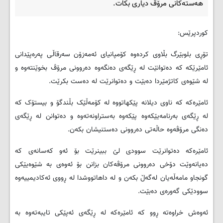
هه‌سته‌کانی مرۆڤ دیاری بکات.
کوردپرێس:
تۆڕی بلوبێرگ بڵاوی کرده‌وه‌ کۆمپانیای ئه‌مه‌زۆن سه‌رقاڵی په‌ره‌پێدانی
ئامێرێکه‌ که‌ ده‌توانێت له‌ ڕێگه‌ی ده‌نگه‌وه‌ ده‌روونی مرۆڤ بخوێنته‌وه و‌
له‌ شێوه‌ى کاتژمێردا ده‌بێت و ده‌توانرێت له ‌ده‌ست بکرێت.
ئامێره‌که‌ که‌ ناوی دیلانه‌ پێکهاتووه‌ له‌ کۆمه‌ڵێک بڵندگۆ و بیستۆک که‌
له‌ ڕێگه‌ى به‌رنامه‌یێکه‌وه‌ پێکه‌وه‌ به‌ستراونه‌ته‌وه‌ و ده‌توانن له‌ ڕێگه‌ى
ده‌نگى مرۆڤه‌وه‌ حاڵه‌تی ده‌روونی ده‌ستنیشان بکه‌ن.
ئامێره‌که‌ ده‌توانرێت سوودی لێ ببینرێت بۆ ئه‌و که‌سانه‌ى که‌
ده‌یانه‌وێت دۆخی ده‌روونی مرۆڤه‌کان بزانن بۆ ئه‌وه‌ى به‌ شێوه‌یێکی
گونجاو مامه‌ڵه‌یان له‌گه‌ڵ بکه‌ن و له‌ داهاتووشدا له‌ ڕووی ئه‌کادیمییه‌وه‌
سوودێکى گه‌وره‌ی ده‌بێت.
ئه‌وه‌ش خراوه‌ته‌ ڕوو که‌ ئامێره‌که‌ له‌ ڕێگه‌ى ئه‌پێکى تایبه‌ته‌وه‌ به‌