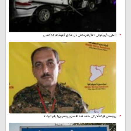
ئاماری قوربانیانی تەقینەوەکەی دیمەشق گەیشتە ۱۵ کەس
پرۆسەی تێکەڵکردنی هەسەدە لە سوپای سووریا بەردەوامە