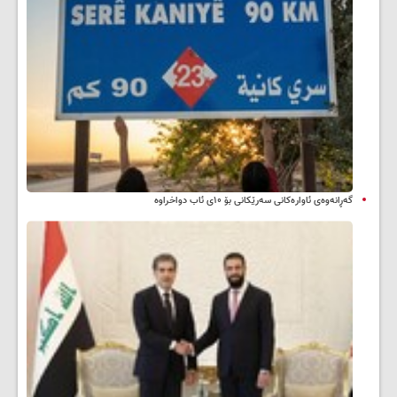
گەڕانەوەی ئاوارەکانی سەرێکانی بۆ ۱۰ی ئاب دواخراوە