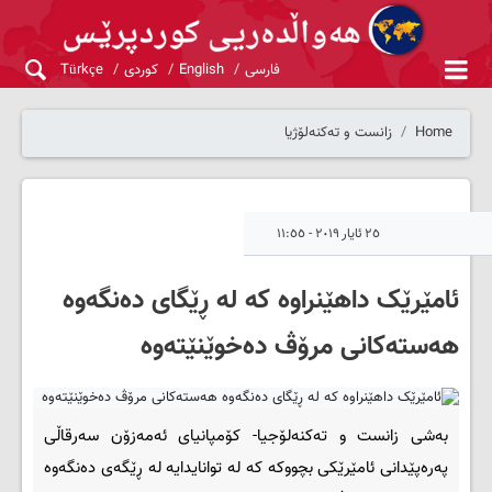
فارسی
English
کوردی
Türkçe
Home
زانست و تەکنەلۆژیا
٢٥ ئایار ٢٠١٩ - ١١:٥٥
ئامێرێک داهێنراوه‌ که‌ له‌ ڕێگای ده‌نگه‌وه‌
هه‌سته‌کانی مرۆڤ ده‌خوێنێته‌وه‌
به‌شی زانست و ته‌کنه‌لۆجیا- کۆمپانیای ئه‌مه‌زۆن سه‌رقاڵی
په‌ره‌پێدانی ئامێرێکى بچووکه‌ که‌ له‌ توانایدایه‌ له ‌ڕێگه‌ی ده‌نگه‌وه‌