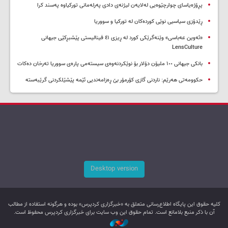
پڕۆژەیاسای چوارچێوەیی لەلایەن لیژنەی دادی پەرلەمانی تورکیاوە پەسند کرا
ڕێدۆزی سیاسیی نوێی کوردەکان لە تورکیا و سووریا
«ئەوین عەباسی» وێنەگرێکی کورد لە ڕیزی ٤١ فینالیستی پێشبڕکێی جیهانی
LensCulture
بانکی جیهانی ١٠٠ ملیۆن دۆلار بۆ نوێکردنەوەی سیستەمی پارەی سووریا تەرخان دەکات
حکوومەتی هەرێم: ناردنی گازی کۆرمۆر بێ ڕەزامەندیی ئێمە پێشێلکردنی گرێبەستە
Desktop version
کليه حقوق اين پایگاه اطلاع‌رسانی متعلق به «خبرگزاری کردپرس» بوده و هرگونه استفاده از مطالب
آن با ذکر منبع بلامانع است. تمام حقوق این وب سایت برای خبرگزاری کردپرس محفوظ است.