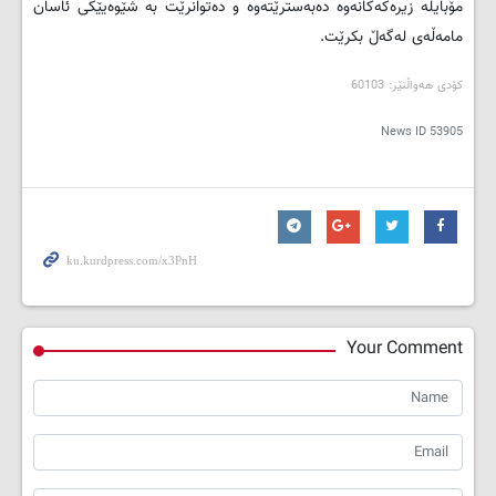
مۆبایله‌ زیره‌که‌کانه‌وه‌ ده‌به‌سترێته‌وه‌ و ده‌توانرێت به ‌شێوه‌یێکی ئاسان
مامه‌ڵه‌ی له‌گه‌ڵ بکرێت.
کۆدی هه‌واڵنێر: 60103
News ID
53905
Your Comment