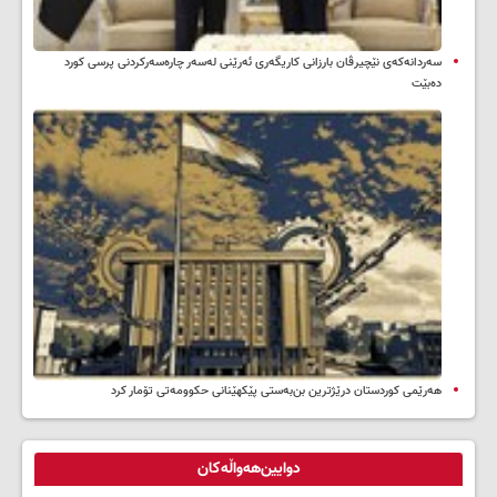
سه‌ردانه‌کەی نێچیرڤان بارزانی كاریگه‌ری ئه‌رێنی له‌سه‌ر چاره‌سه‌ركردنی پرسی كورد
ده‌بێت
هەرێمی کوردستان درێژترین بن‌بەستی پێکهێنانی حکوومەتی تۆمار کرد
دوایین‌هەواڵەکان