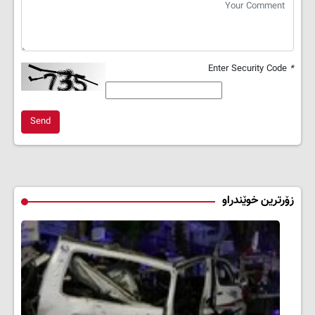
Enter Security Code
*
Send
زۆرترین خوێندراو