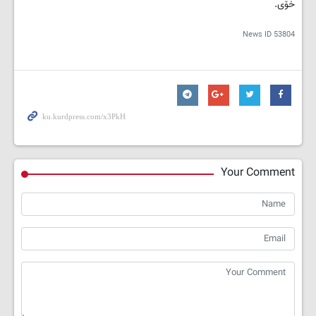
خۆی.
News ID
53804
Your Comment