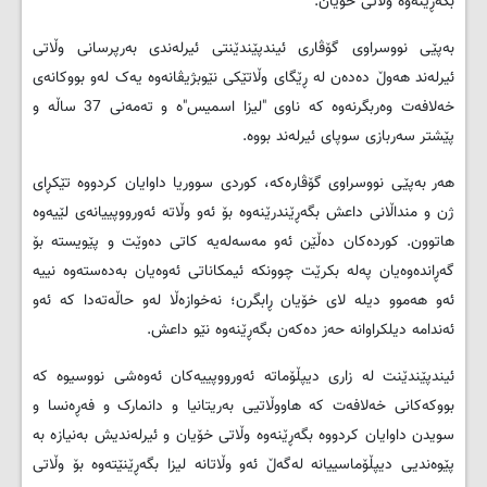
بگەڕێنەوە وڵاتی خۆیان.
بەپێی نووسراوی گۆڤاری ئیندپێندێنتی ئیرلەندی بەرپرسانی وڵاتی
ئیرلەند هەوڵ دەدەن لە ڕێگای وڵاتێکی نێوبژیڤانەوە یەک لەو بووکانەی
خەلافەت وەربگرنەوە کە ناوی "لیزا اسمیس"ە و تەمەنی 37 ساڵە و
پێشتر سەربازی سوپای ئیرلەند بووە.
هەر بەپێی نووسراوی گۆڤارەکە، کوردی سووریا داوایان کردووە تێکڕای
ژن و منداڵانی داعش بگەڕێندرێنەوە بۆ ئەو وڵاتە ئەورووپییانەی لێیەوە
هاتوون. کوردەکان دەڵێن ئەو مەسەلەیە کاتی دەوێت و پێویستە بۆ
گەڕاندەوەیان پەلە بکرێت چوونکە ئیمکاناتی ئەوەیان بەدەستەوە نییە
ئەو هەموو دیلە لای خۆیان ڕابگرن؛ نەخوازەڵا لەو حاڵەتەدا کە ئەو
ئەندامە دیلکراوانە حەز دەکەن بگەڕێنەوە نێو داعش.
ئیندپێندێنت لە زاری دیپڵۆماتە ئەورووپییەکان ئەوەشی نووسیوە کە
بووکەکانی خەلافەت کە هاووڵاتیی بەریتانیا و دانمارک و فەڕەنسا و
سویدن داوایان کردووە بگەڕێنەوە وڵاتی خۆیان و ئیرلەندیش بەنیازە بە
پێوەندیی دیپڵۆماسییانە لەگەڵ ئەو وڵاتانە لیزا بگەڕێنێتەوە بۆ وڵاتی