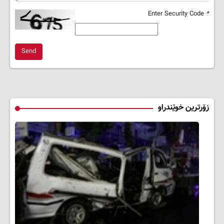
Enter Security Code
*
Send
زۆرترین خوێندراو