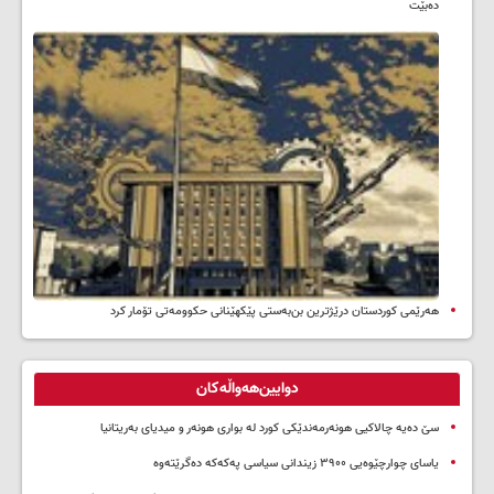
ده‌بێت
هەرێمی کوردستان درێژترین بن‌بەستی پێکهێنانی حکوومەتی تۆمار کرد
دوایین‌هەواڵەکان
سێ دەیە چالاکیی هونەرمەندێکی کورد لە بواری هونەر و میدیای بەریتانیا
یاسای چوارچێوەیی ۳۹۰۰ زیندانی سیاسی پەکەکە دەگرێتەوە