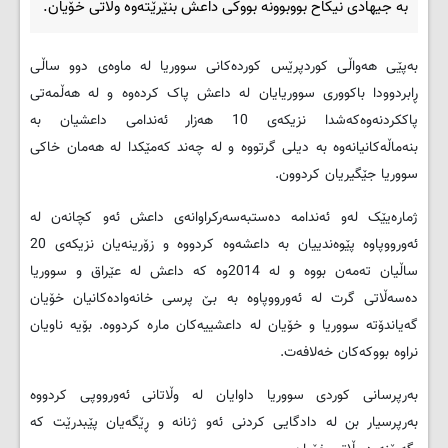
بە جیهادی نیکاح بووبوونە بووکی داعش بنێرێتەوە وڵاتی خۆیان.
بەپێی هەواڵی کوردپرێس کوردەکانی سووریا لە ماوەی دوو ساڵی
ڕابردوودا باکووری سووریایان لە داعش پاک کردەوە و لە هەڵمەتی
پاککردنەوەکەشدا نزیکەی 10 هەزار ئەندامی داعشیان بە
بنەماڵەکانیانەوە بە دیلی گرتووە و لە چەند کەمێکدا لە هەمان خاکی
سووریا جێگیریان کردوون.
ژمارەیێک لەو ئەندامە دەستبەسەرکراوانەی داعش ئەو کچانەن لە
ئەورووپاوە پێوەندییان بە داعشەوە کردووە و زۆرینەیان نزیکەی 20
ساڵیان تەمەن بووە و لە 2014وە کە داعش لە عێراق و سووریا
دەسەڵاتی گرت لە ئەورووپاوە بە بێ پرسی خانەوادەکانیان خۆیان
گەیاندۆتە سووریا و خۆیان لە داعشییەکان مارە کردووە. بۆیە ناویان
نراوە بووکەکان خەلافەت.
بەرپرسانی کوردی سووریا داوایان لە وڵاتانی ئەورووپی کردووە
بەرپرسیار بن لە دادگایی کردنی ئەو ژنانە و ڕێگەیان پێبدرێت کە