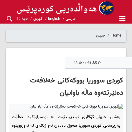
فارسی
English
کوردی
Türkçe
Home
جیهان
٢٠ ئایار ٢٠١٩ - ١٨:١٥
کوردی سووریا بووکەکانی خەلافەت
دەنێرێتەوە ماڵە باوانیان
بەشی جیهان-گۆڤاری ئیندپێندێنت لە نووسراوێکیدا دەڵێت
بەرپرسانی کوردی سووریا هەوڵ دەدەن ئەو ژنانەی لە ئەورووپاوە