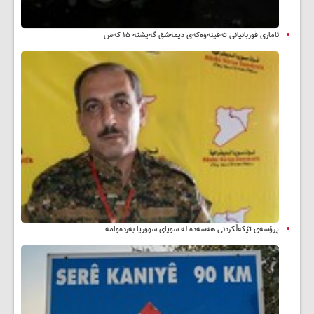
ئاماری قوربانیانی تەقینەوەکەی دیمەشق گەیشتە ۱۵ کەس
پرۆسەی تێکەڵکردنی هەسەدە لە سوپای سووریا بەردەوامە