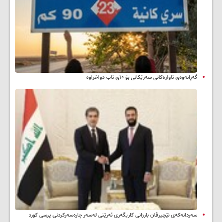
گەڕانەوەی ئاوارەکانی سەرێکانی بۆ ۱۰ی ئاب دواخراوە
سه‌ردانه‌کەی نێچیرڤان بارزانی كاریگه‌ری ئه‌رێنی له‌سه‌ر چاره‌سه‌ركردنی پرسی كورد