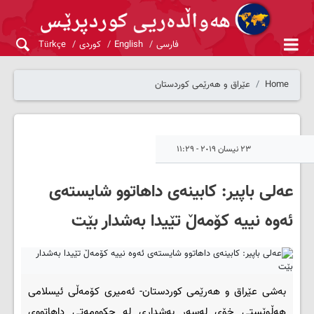
فارسی
English
کوردی
Türkçe
Home
عێراق و هەرێمی کوردستان
٢٣ نیسان ٢٠١٩ - ١١:٢٩
عه‌لی باپیر: کابینه‌ی داهاتوو شایسته‌ی
ئه‌وه‌ نییه‌ کۆمه‌ڵ تێیدا به‌شدار بێت
به‌شی عێراق و هه‌رێمی کوردستان- ئه‌میری کۆمه‌ڵی ئیسلامی
هه‌ڵوێستی خۆی له‌سه‌ر به‌شداری له‌ حکوومه‌تی داهاتووی