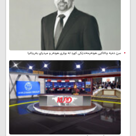
سێ دەیە چالاکیی هونەرمەندێکی کورد لە بواری هونەر و میدیای بەریتانیا