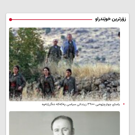
زۆرترین خوێندراو
یاسای چوارچێوەیی ۳۹۰۰ زیندانی سیاسی پەکەکە دەگرێتەوە