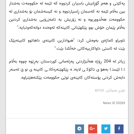
یه‌کێتی و هه‌م گۆڕانیش باسیان کردووه که‌ ئێمه‌ له‌ حکوومه‌ت به‌شدار
بین به‌ڵام ئێمه‌ نه‌ که‌سمان ڕاسپاردووه‌ و نه‌ کیسه‌شمان بۆ به‌شداری له‌
حکوومه‌ت هه‌ڵدووریوه‌ و نه‌ زۆریش به‌ تامه‌زرۆیی به‌شداری کردنین
به‌ڵام پێمان خۆش بوو‌ پێکهێنانی کابینه‌که‌ ئه‌وه‌نده‌ دوانه‌که‌وتبایه‌."
ناوبراو ئاماژه‌ی به‌وه‌ش کرد: "هیوادارین کابینه‌ی داهاتوو کابینه‌یێک
بێت له‌ ئاستی داواکارییه‌کانی خه‌ڵکدا بێت."
زیاتر له‌ 204 ڕۆژه‌ هه‌ڵبژاردنی په‌رله‌مانی کوردستان به‌ڕێوه ‌چووه‌ به‌ڵام
تا ئێستا به‌هۆی ناکۆکی لایه‌نه ‌پێکهێنه‌ره‌کانی کابینه‌ی نوێ له‌سه‌ر
دابه‌ش کردنی پۆسته‌کان کابینه‌ی نوێی حکوومه‌ت پێکنه‌هێنراوه‌.
کۆدی هه‌واڵنێر: 60103
News ID
53269