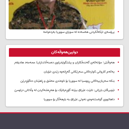
پرۆسەی تێکەڵکردنی هەسەدە لە سوپای سووریا بەردەوامە
دوایین‌هەواڵەکان
هەواڵنێر؛ مۆتەکەی گەندەڵکاران و پشتگوێخراوی دەسەڵاتداران/ محەمەد هادیفەر
یەکەم کاروانی ئاوارەکانی سەرێکانی گەڕانەوە زێدی خۆیان
بنکە سەربازییەکانی ڕووسیا لە سووریا بۆ ناوەندی مەشق و ڕاهێنان دەگۆڕدرێن
نێچیرڤان بارزانی: نابێت عێراق ببێتە گۆڕەپانێک بۆ هەڕەشەکردن لە وڵاتانی دراوسێ
داهاتووی گواستنەوەی نەوتی عێراق بە بارهەڵگر بۆ سووریا