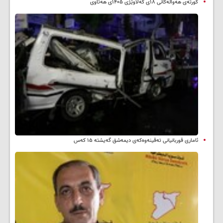
کورتەی هەواڵەکانی ۱۸ی گەلاوێژی ۱۴۰۵ی هەتاوی
ئاماری قوربانیانی تەقینەوەکەی دیمەشق گەیشتە ۱۵ کەس