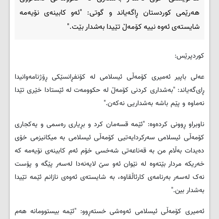
هه‌رێمی کوردستان ڕاگه‌یاند و گوتی: "ئه‌و کابینه‌ی نۆیه‌مه‌
شایسته‌ی ئه‌وه‌ نییه‌ کۆمه‌ڵ تێیدا به‌شدار بێت."
کوردپرێس:
عه‌لی باپیر ئه‌میری کۆمه‌ڵی ئیسلامی له‌ کۆنفڕانسێکی ڕۆژنامه‌وانیدا
ڕای‌گه‌یاند: "به‌شداری كردنی كۆمه‌ڵ له‌ حكوومه‌ت له‌ ئێستادا خێری تێدا
نه‌ماوه‌ و پێم باشه‌ به‌شداریی نه‌كه‌ن."
ناوبراو ڕوونی کرده‌وه‌: "ئێمه‌ قسه‌مان کرد و بڕیاری ره‌سمی و یه‌کجاری
کۆمه‌ڵی ئیسلامی سه‌رکردایه‌تیی کۆمه‌ڵی ئیسلامی به‌ میکانیزمی خۆی
ده‌یدات به‌ڵام من به‌ قه‌ناعه‌تی شه‌خسی خۆم ئه‌م کابینه‌ی نۆیه‌مه‌ که‌
خه‌ریکه‌ مردار بێته‌وه‌ له‌ نێوان ئه‌و سێ لایه‌نه‌دا له‌سه‌ر پێگه‌ و پۆست
نه‌ک له‌سه‌ر به‌رنامه‌ی کارئاڵقاوه‌، به‌ شایسته‌ی ئه‌وه‌ی نازانم ئێمه‌ تێیدا
به‌شدار بین."
ئه‌میری کۆمه‌ڵی ئیسلامی ئه‌وه‌شی خسته‌ڕوو: "ئێمه‌ بیستوومانه‌ هه‌م