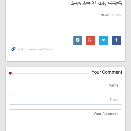
بگەیێنێتە ڕۆژی 31 هەزار بەرمیل.
News ID
51265
Your Comment