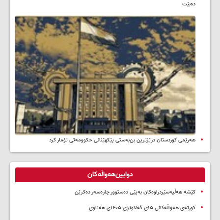
ده‌بێت
هەرێمی کوردستان درێژترین بن‌بەستی پێکهێنانی حکوومەتی تۆمار کرد
دوایین‌هەواڵەکان
کێشە هەڵپەسێردراوەکان بەپێی دەستوور چارەسەر دەکرێن
کورتەی هەواڵەکانی ۱۵ی گەلاوێژی ۱۴۰۵ی هەتاوی