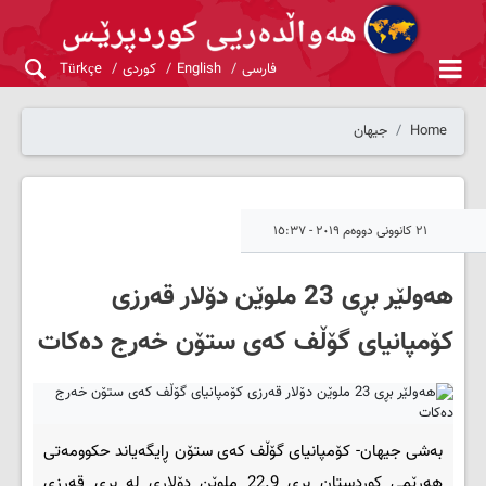
فارسی
English
کوردی
Türkçe
Home
جیهان
٢١ کانوونی دووەم ٢٠١٩ - ١٥:٣٧
هەولێر بڕی 23 ملوێن دۆلار قەرزی
کۆمپانیای گۆڵف کەی ستۆن خەرج دەکات
بەشی جیهان- کۆمپانیای گۆڵف کەی ستۆن ڕایگەیاند حکوومەتی
هەرێمی کوردستان بڕی 22.9 ملوێن دۆلاری لە بری قەرزی