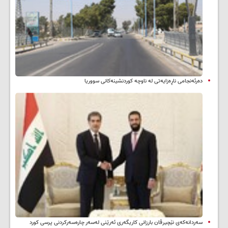
دەرئەنجامی ناڕەزایەتی لە ناوچە کوردنشینەکانی سووریا
سه‌ردانه‌کەی نێچیرڤان بارزانی كاریگه‌ری ئه‌رێنی له‌سه‌ر چاره‌سه‌ركردنی پرسی كورد