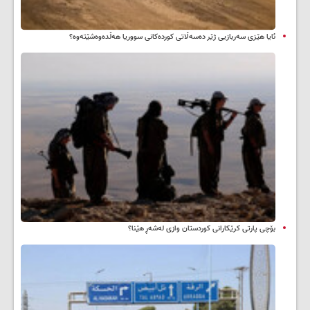
ئایا هێزی سەربازیی ژێر دەسەڵاتی کوردەکانی سووریا هەڵدەوەشێتەوە؟
بۆچی پارتی کرێکارانی کوردستان وازی لەشەڕ هێنا؟