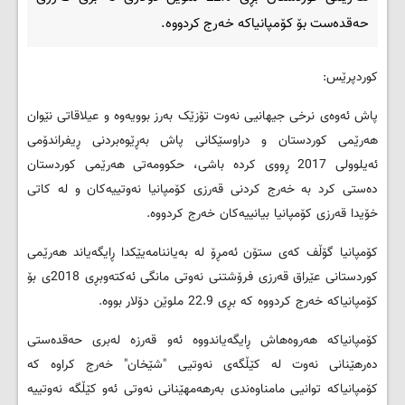
حەقدەست بۆ کۆمپانیاکە خەرج کردووە.
کوردپرێس:
پاش ئەوەی نرخی جیهانیی نەوت تۆزێک بەرز بوویەوە و عیلاقاتی نێوان
هەرێمی کوردستان و دراوسێکانی پاش بەڕێوەبردنی ڕیفراندۆمی
ئەیلوولی 2017 ڕووی کردە باشی، حکوومەتی هەرێمی کوردستان
دەستی کرد بە خەرج کردنی قەرزی کۆمپانیا نەوتییەکان و لە کاتی
خۆیدا قەرزی کۆمپانیا بیانییەکان خەرج کردووە.
کۆمپانیا گۆڵف کەی ستۆن ئەمڕۆ لە بەیاننامەیێکدا ڕایگەیاند هەرێمی
کوردستانی عێراق قەرزی فرۆشتنی نەوتی مانگی ئەکتەوبڕی 2018ی بۆ
کۆمپانیاکە خەرج کردووە کە بڕی 22.9 ملوێن دۆلار بووە.
کۆمپانیاکە هەروەهاش ڕایگەیاندووە ئەو قەرزە لەبری حەقدەستی
دەرهێنانی نەوت لە کێڵگەی نەوتیی "شێخان" خەرج کراوە کە
کۆمپانیاکە توانیی مامناوەندی بەرهەمهێنانی نەوتی ئەو کێڵگە نەوتییە