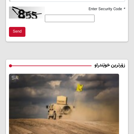
Enter Security Code
*
Send
زۆرترین خوێندراو