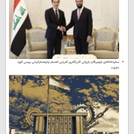
سه‌ردانه‌کەی نێچیرڤان بارزانی كاریگه‌ری ئه‌رێنی له‌سه‌ر چاره‌سه‌ركردنی پرسی كورد
ده‌بێت