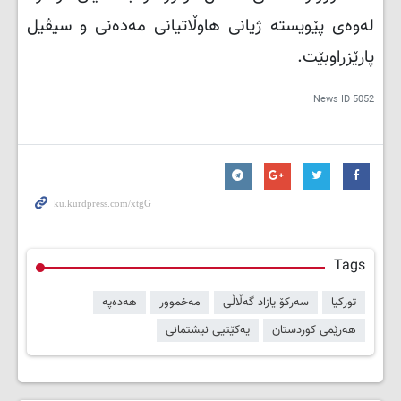
لەوەی پێویستە ژیانی هاوڵاتیانی مەدەنی و سیڤیل
پارێزراوبێت.
News ID
5052
Tags
تورکیا
سەرکۆ یازاد گەڵاڵی
مەخموور
هەدەپە
هەرێمی کوردستان
یەکێتیی نیشتمانی