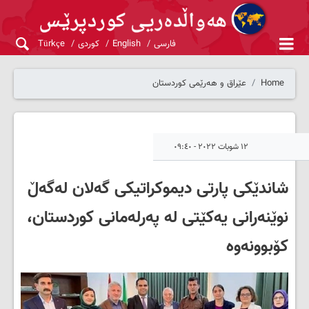
فارسی
English
کوردی
Türkçe
Home
عێراق و هەرێمی کوردستان
١٢ شوبات ٢٠٢٢ - ٠٩:٤٠
شاندێکی پارتی دیموکراتیکی گەلان لەگەڵ
نوێنەرانی یەکێتی لە پەرلەمانی کوردستان،
کۆبوونەوە