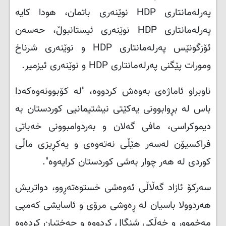
پەرلەمانتاری
HDP
نوێنەری باتمان، هودا کایە
پەرلەمانتاری
HDP
نوێنەری ئیستانبوڵ، حەسەن
ئۆزگونێس پەرلەمانتاری
HDP
و نوێنەری شرناخ
ومورات پێگنی پەرلەمانتاری
HDP
و نوێنەری ئیزمیر.
ناوبراو ئاماژەی بەوەش کردووە، "لە کۆبوونەوەکەدا
باس لە بڕوابوونی یەکێتی نیشتیمانیی کوردستان بە
دیموکراسی، مافی گەلان و بەردوامبوونی خەباتی
فراکسیۆن لەسەر هێڵی نەتەوەی و یەکڕیزی ماڵی
کوردی لە هەر چوار بەشی کوردستان کرایەوە".
سەرکۆ ئازاد گەڵاڵی ئەوەشی خستوەتەڕوو، دواتریش
هەردوولا باسیان لە ڕەوشی مرۆی و ئاسایشی کەمپی
مەخموور و خەڵکی شنگال کردووە و جەختیان کردەوە