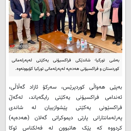
بەشی تورکیا- شاندێکی فراکسیۆنی یەکێتی لەپەرلەمانی
کوردستان و فراکسیۆنی هەدەپە لەپەرلەمانی تورکیا کۆبوونەوە.
بەپێی هەواڵی کوردپرێس، سەرکۆ ئازاد گەڵاڵی،
ئەندامی فراکسیۆنی یەکێتی رایگەیاند، لەگەڵ
فراکسێونی یەکێتی پێشوازییان لە شاندی
پەرلەمانتارانی پارتی دیموکراتی گەلان (هەدەپە)
کردووە کە پێک هاتبوون لە فەلکناس ئوکا