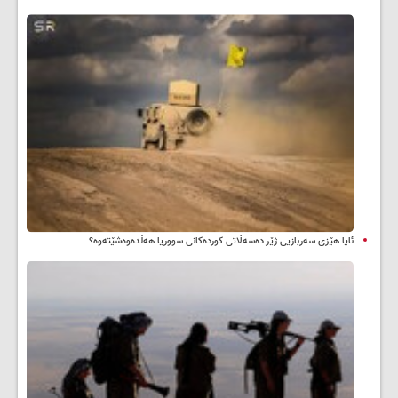
ئایا هێزی سەربازیی ژێر دەسەڵاتی کوردەکانی سووریا هەڵدەوەشێتەوە؟