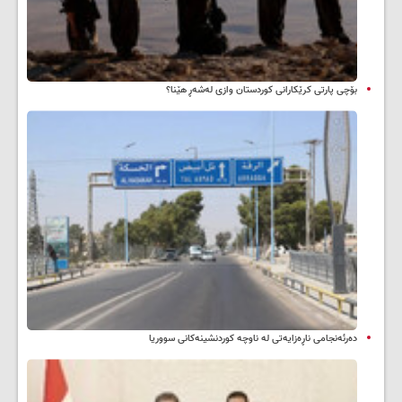
بۆچی پارتی کرێکارانی کوردستان وازی لەشەڕ هێنا؟
دەرئەنجامی ناڕەزایەتی لە ناوچە کوردنشینەکانی سووریا