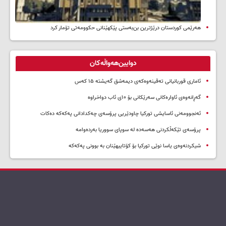
هەرێمی کوردستان درێژترین بن‌بەستی پێکهێنانی حکوومەتی تۆمار کرد
دوایین‌هەواڵەکان
ئاماری قوربانیانی تەقینەوەکەی دیمەشق گەیشتە ۱۵ کەس
گەڕانەوەی ئاوارەکانی سەرێکانی بۆ ۱۰ی ئاب دواخراوە
ئەنجوومەنی ئاسایشی تورکیا چاودێریی پرۆسەی چەکدادانی پەکەکە دەکات
پرۆسەی تێکەڵکردنی هەسەدە لە سوپای سووریا بەردەوامە
شیکردنەوەی یاسا نوێی تورکیا بۆ کۆتاییهێنان بە بوونی پەکەکە