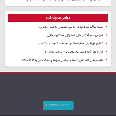
دوایین‌هەواڵەکان
کێشە هەڵپەسێردراوەکان بەپێی دەستوور چارەسەر دەکرێن
کورتەی هەواڵەکانی ۱۵ی گەلاوێژی ۱۴۰۵ی هەتاوی
ئاماری قوربانیانی تەقینەوەکەی دیمەشق گەیشتە ۱۵ کەس
گەڕانەوەی ئاوارەکانی سەرێکانی بۆ ۱۰ی ئاب دواخراوە
ئەنجوومەنی ئاسایشی تورکیا چاودێریی پرۆسەی چەکدادانی پەکەکە دەکات
Desktop version