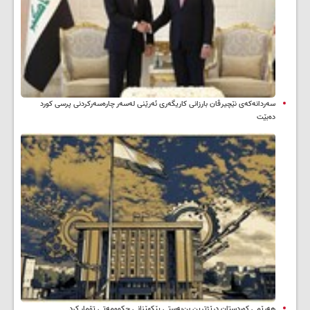
سه‌ردانه‌کەی نێچیرڤان بارزانی كاریگه‌ری ئه‌رێنی له‌سه‌ر چاره‌سه‌ركردنی پرسی كورد
ده‌بێت
هەرێمی کوردستان درێژترین بن‌بەستی پێکهێنانی حکوومەتی تۆمار کرد