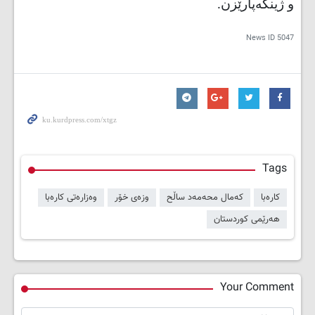
و ژینگەپارێزن.
News ID
5047
Tags
کارەبا
کەمال محەمەد ساڵح
وزەی خۆر
وەزارەتی کارەبا
هەرێمی کوردستان
Your Comment