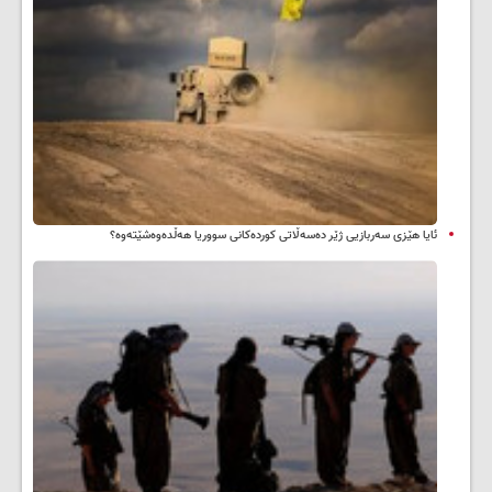
ئایا هێزی سەربازیی ژێر دەسەڵاتی کوردەکانی سووریا هەڵدەوەشێتەوە؟