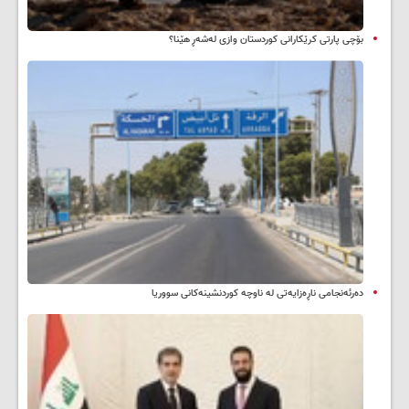
بۆچی پارتی کرێکارانی کوردستان وازی لەشەڕ هێنا؟
دەرئەنجامی ناڕەزایەتی لە ناوچە کوردنشینەکانی سووریا