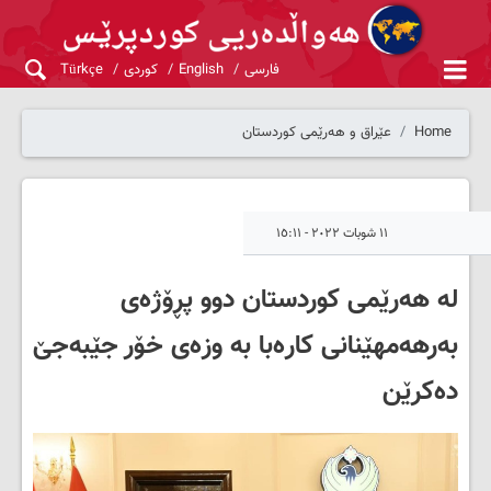
فارسی
English
کوردی
Türkçe
Home
عێراق و هەرێمی کوردستان
١١ شوبات ٢٠٢٢ - ١٥:١١
لە هەرێمی کوردستان دوو پڕۆژەی
بەرهەمهێنانی کارەبا بە وزەی خۆر جێبەجێ
دەکرێن