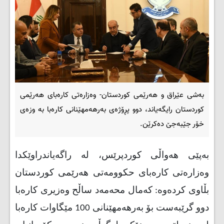
بەشی عێراق و هەرێمی کوردستان- وه‌زاره‌تی كاره‌بای هەرێمی
کوردستان رایگه‌یاند، دوو پڕۆژەی بەرهەمهێنانی کارەبا بە وزەی
خۆر جێبەجێ دەکرێن.
بەپێی هەواڵی کوردپرێس، له‌ راگه‌یاندراوێكدا
وه‌زاره‌تی كاره‌بای حكوومه‌تی هه‌رێمی كوردستان
بڵاوی كرده‌وه‌: كەمال محەمەد ساڵح وەزیری كارەبا
دوو گرێبەست بۆ بەرهەمهێنانی 100 مێگاوات کارەبا