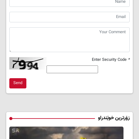
Enter Security Code
*
Send
زۆرترین خوێندراو