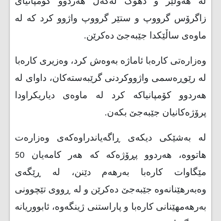
لە هەولێر و دهۆک لەگەڵ هەردوو کۆمپانیای
زاگرۆس گرووپ و ستێر گرووپ واژوو كرد کە لە
ماوەی ساڵێکدا جێبەجێ دەکرێن
.
وه‌زاره‌تی كاره‌با ئاماژه‌ به‌وه‌ش كرد، وەزیری کارەبا
لە رێوڕەسمی واژووکردنی گرێبەستەکان، داوای لە
هەردوو کۆمپانیاکە کرد لە ماوەی دیاریکراودا
پرۆژەکانیان جێبەجێ بکەن
.
له‌ به‌شێكی دیكه‌ی ڕاگه‌یاندراوه‌كه‌ی وه‌زاره‌ت
هاتووه‌، هەردوو پڕۆژەکە کە هەر کامەیان 50
مێگاوات کارەبا بەرهەم دێنن، لە ڕێگەی
وەبەرهێنانەوە جێبەجێ دەکرێن و لە ڕووی تێچوونی
بەرهەمهێنانی كارەبا و پاراستنی ژینگەوە، ئابووریانە