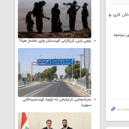
‌كان كاری بۆ
ببێته‌وه‌.
بۆچی پارتی کرێکارانی کوردستان وازی لەشەڕ هێنا؟
دەرئەنجامی ناڕەزایەتی لە ناوچە کوردنشینەکانی
سووریا