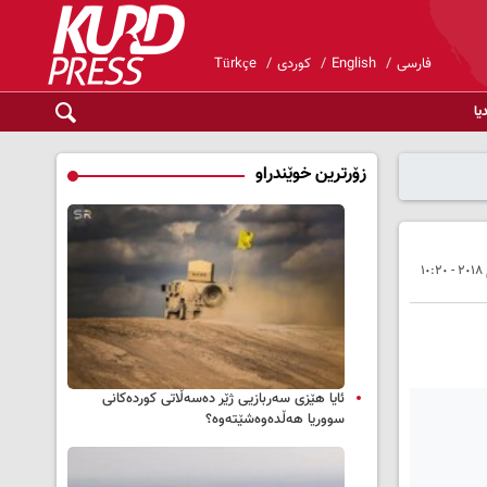
فارسی
English
کوردی
Türkçe
یا
زۆرترین خوێندراو
ئایا هێزی سەربازیی ژێر دەسەڵاتی کوردەکانی
سووریا هەڵدەوەشێتەوە؟