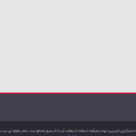
به «خبرگزاری کردپرس» بوده و هرگونه استفاده از مطالب آن با ذکر منبع بلامانع است. تمام حقوق این و