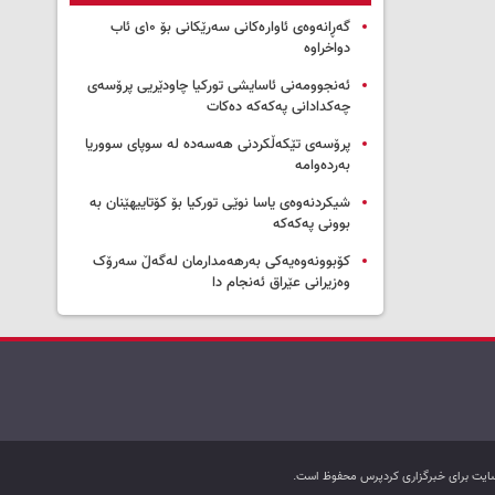
گەڕانەوەی ئاوارەکانی سەرێکانی بۆ ۱۰ی ئاب
دواخراوە
ئەنجوومەنی ئاسایشی تورکیا چاودێریی پرۆسەی
چەکدادانی پەکەکە دەکات
پرۆسەی تێکەڵکردنی هەسەدە لە سوپای سووریا
بەردەوامە
شیکردنەوەی یاسا نوێی تورکیا بۆ کۆتاییهێنان بە
بوونی پەکەکە
کۆبوونەوەیەکی بەرهەمدارمان لەگەڵ سەرۆک
وەزیرانی عێراق ئەنجام دا
ب سایت برای خبرگزاری کردپرس محفوظ است.