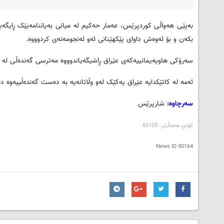
به‌پێی هه‌واڵی کوردپرێس، عه‌مار حه‌كیم له ‌میانی به‌یاننامه‌یێک ڕایگه‌ی
بكه‌ن و بۆ ئه‌وه‌ش داوای پێكهێنانی ئه‌و ئه‌نجومه‌نه‌ی كردوووه‌.
سه‌رۆكی هاوپه‌یمانییه‌كه‌ی عێراق ڕاشیگه‌یاندوووه‌ مه‌ترسی گه‌نده‌ڵی له ‌مه‌
ئه‌مه‌ له ‌كاتێكدایه‌ عێراق یه‌کێک له‌و وڵاتانه‌یه‌ به‌ ده‌ست گه‌نده‌ڵییه‌وه‌
سه‌رچاوه‌:
شارپرێس
کۆدی هه‌واڵنێر: 60103
News ID
50164