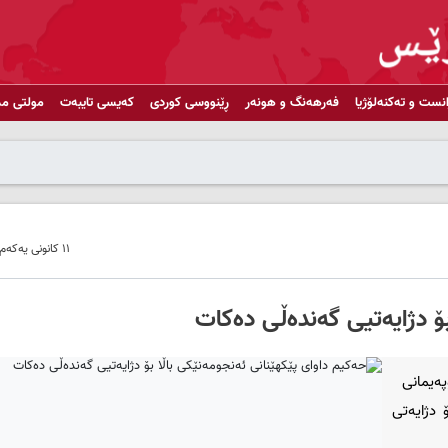
انست و تەکنەلۆژیا
فەرهەنگ و هونەر
ڕێنووسی کوردی
کەیسی تایبەت
مولتی مد
١١ کانونی یەکەم ٢٠١٨ - ١٠:٢٠
ۆ دژایه‌تیی گه‌نده‌ڵی ده‌كات
ه‌یمانی
 دژایه‌تی