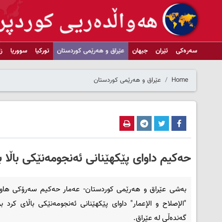
سەرەکی
ئێران
جیهان
عێراق و هەرێمی کوردستان
تورکیا
سووریا
ز
Home
عێراق و هەرێمی کوردستان
حه‌كیم داوای پێكهێنانی ئه‌نجومه‌نێكی باڵا ب
به‌شی عێراق و هه‌رێمی کوردستان- عه‌مار حه‌كیم سه‌رۆكی هاوپ
"الإصلاح و الإعمار" داوای پێكهێنانی ئه‌نجومه‌نێكی باڵای كرد بۆ
گه‌نده‌ڵی له‌ عێراق.