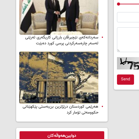
سه‌ردانه‌کەی نێچیرڤان بارزانی كاریگه‌ری ئه‌رێنی
له‌سه‌ر چاره‌سه‌ركردنی پرسی كورد ده‌بێت
Send
هەرێمی کوردستان درێژترین بن‌بەستی پێکهێنانی
حکوومەتی تۆمار کرد
دوایین‌هەواڵەکان