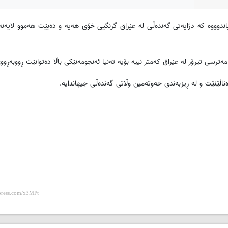
اندوووه كه‌ دژایه‌تی گه‌نده‌ڵی له ‌عێراق گرنگیی خۆی هه‌یه‌ و ده‌بێت هه‌موو لایه‌نه
ترسی تیرۆر له ‌عێراق كه‌متر نییه بۆیه‌ ته‌نیا ئه‌نجومه‌نێكی باڵا ده‌توانێت ڕووبه‌ڕووی 
 ده‌ناڵێنێت و له ڕیزبه‌ندی حه‌وته‌مین وڵاتی گه‌نده‌ڵی جیهاندایه‌.