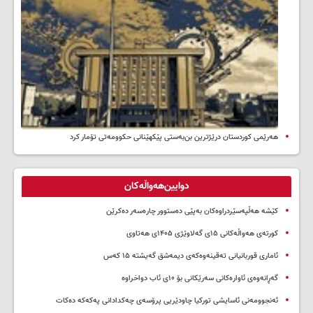
هەرێمی کوردستان درێژترین بن‌بەستی پێکهێنانی حکوومەتی تۆمار کرد
دوایین‌هەواڵەکان
کێشە هەڵپەسێردراوەکان بەپێی دەستوور چارەسەر دەکرێن
کورتەی هەواڵەکانی ۱۵ی گەلاوێژی ۱۴۰۵ی هەتاوی
ئاماری قوربانیانی تەقینەوەکەی دیمەشق گەیشتە ۱۵ کەس
گەڕانەوەی ئاوارەکانی سەرێکانی بۆ ۱۰ی ئاب دواخراوە
ئەنجوومەنی ئاسایشی تورکیا چاودێریی پرۆسەی چەکدادانی پەکەکە دەکات