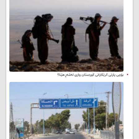
بۆچی پارتی کرێکارانی کوردستان وازی لەشەڕ هێنا؟