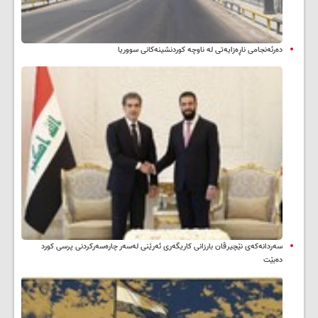
دەرئەنجامی ناڕەزایەتی لە ناوچە کوردنشینەکانی سووریا
سه‌ردانه‌کەی نێچیرڤان بارزانی كاریگه‌ری ئه‌رێنی له‌سه‌ر چاره‌سه‌ركردنی پرسی كورد
ده‌بێت