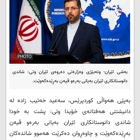
بەشی ئێران- وتەبێژی وەزارەتی دەروەی ئێران وتی: شاندی
دانوستانکاری ئێران بەیانی بەرەو ڤیەن بەڕێدەکەوێت.
بەپێی هەواڵی کوردپرێس، سەعید خەتیب زادە لە
دانیشتنی هەفتانەی خۆیدا وتی: پشت بە خودا
شاندی دانوستانکاری ئێران بەیانی بەرەو ڤیەن
بەڕێدەکەوێت و چاوەڕوان دەکرێت هەموو شاندەکان