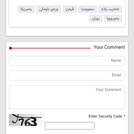
خەتیب زادە
سعوودیا
ڤیەن
وزەی ناوەکی
یەمریکا
یەورووپا
یێران
Your Comment
Enter Security Code
*