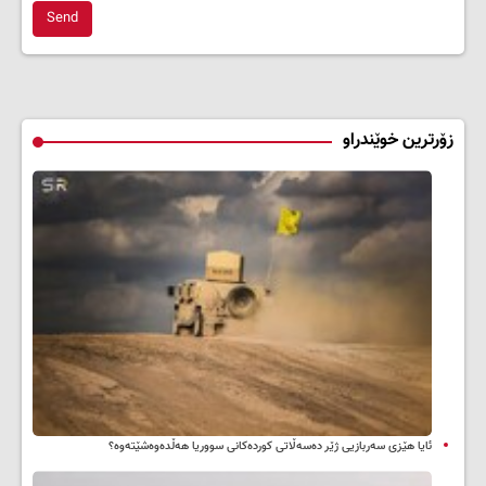
Send
زۆرترین خوێندراو
ئایا هێزی سەربازیی ژێر دەسەڵاتی کوردەکانی سووریا هەڵدەوەشێتەوە؟