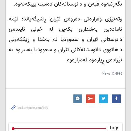
بگەڕێنەوە ڤیەن و دانوستانەکان دەست پێبکەنەوە.
وتەبێژی وەزارەتی دەروەی ئێران ڕاشیگەیاند: ئێمە
ئامادەین بەشداری بکەین لە خولی ئایندەی
دانوستانی ئێران و سعوودیا لە بەغدا و ڕێککەوتی
داهاتووی دانوستانەکانی ئێران و سعوودیا بەسراوە بە
ئیرادەی ڕیازەوە لەمبارەوە.
News ID
4995
Tags