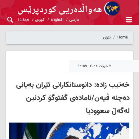
فارسی
English
کوردی
Türkçe
Home
ئێران
٧ شوبات ٢٠٢٢ - ١٢:٥٩
خەتیب زادە: دانوستانکارانی ئێران بەیانی
دەچنە ڤیەن/ئامادەی گفتوگۆ کردنین
لەگەڵ سعوودیا