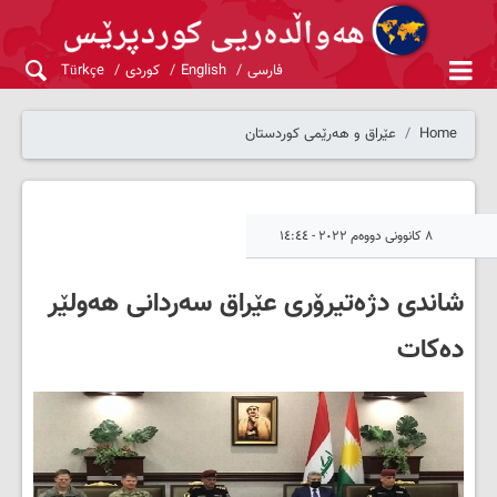
فارسی
English
کوردی
Türkçe
Home
عێراق و هەرێمی کوردستان
٨ کانوونی دووەم ٢٠٢٢ - ١٤:٤٤
شاندی دژەتیرۆری عێراق سەردانی هەولێر
دەکات