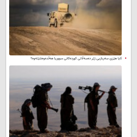
ئایا هێزی سەربازیی ژێر دەسەڵاتی کوردەکانی سووریا هەڵدەوەشێتەوە؟