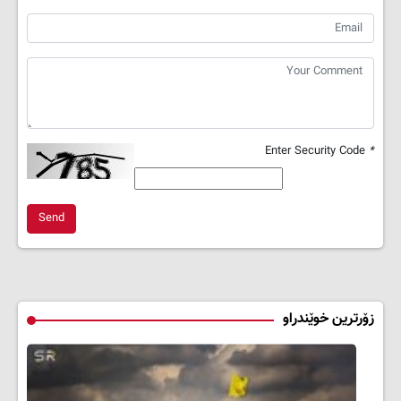
Enter Security Code
*
Send
زۆرترین خوێندراو