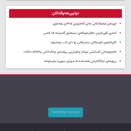
دوایین‌هەواڵەکان
کورتەی هەواڵەکانی ۱۵ی گەلاوێژی ۱۴۰۵ی هەتاوی
ئاماری قوربانیانی تەقینەوەکەی دیمەشق گەیشتە ۱۵ کەس
گەڕانەوەی ئاوارەکانی سەرێکانی بۆ ۱۰ی ئاب دواخراوە
ئەنجوومەنی ئاسایشی تورکیا چاودێریی پرۆسەی چەکدادانی پەکەکە دەکات
پرۆسەی تێکەڵکردنی هەسەدە لە سوپای سووریا بەردەوامە
Desktop version