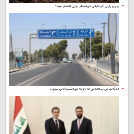
بۆچی پارتی کرێکارانی کوردستان وازی لەشەڕ هێنا؟
دەرئەنجامی ناڕەزایەتی لە ناوچە کوردنشینەکانی سووریا