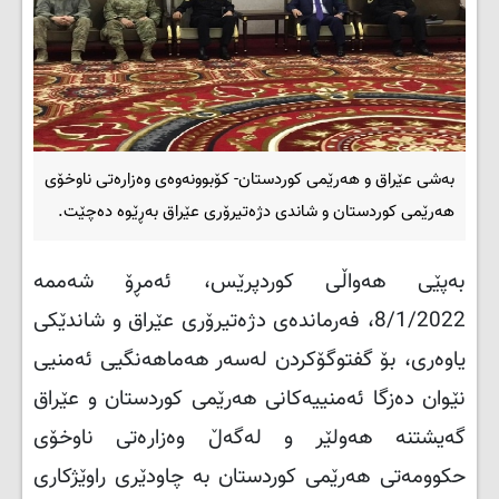
بەشی عێراق و هەرێمی کوردستان- كۆبوونه‌وه‌ی وه‌زاره‌تی ناوخۆی
هه‌رێمی كوردستان و شاندی دژەتیرۆری عێراق به‌ڕێوه‌ ده‌چێت.
بەپێی هەواڵی کوردپرێس، ئه‌مڕۆ شه‌ممه‌
8/1/2022، فەرماندەی دژەتیرۆری عێراق و شاندێكی
یاوه‌ری، بۆ گفتوگۆكردن لەسەر ھەماھەنگیی ئەمنیی
نێوان دەزگا ئەمنییەكانی ھەرێمی كوردستان و عێراق
گه‌یشتنه‌ هه‌ولێر و لەگەڵ وەزارەتی ناوخۆی
حكوومەتی ھەرێمی كوردستان بە چاودێری راوێژكاری