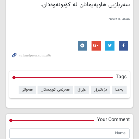
سەربازیی ھاوپەیمانان لە كۆبونەوەدان.
News ID
4644
Tags
بەغدا
دژەتیرۆر
عێراق
هەرێمی کوردستان
هەولێر
Your Comment