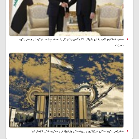
سه‌ردانه‌کەی نێچیرڤان بارزانی كاریگه‌ری ئه‌رێنی له‌سه‌ر چاره‌سه‌ركردنی پرسی كورد
ده‌بێت
هەرێمی کوردستان درێژترین بن‌بەستی پێکهێنانی حکوومەتی تۆمار کرد