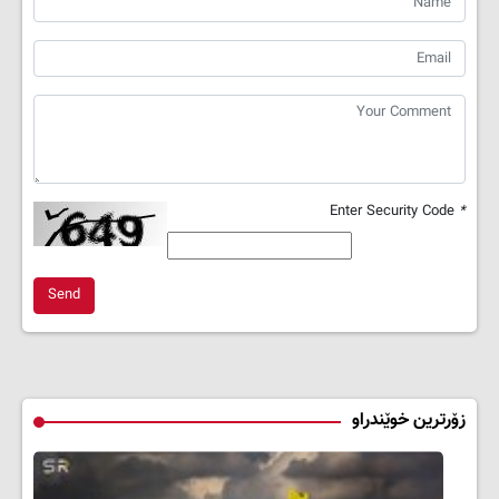
Enter Security Code
*
Send
زۆرترین خوێندراو