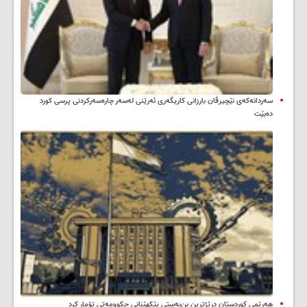
سه‌ردانه‌کەی نێچیرڤان بارزانی كاریگه‌ری ئه‌رێنی له‌سه‌ر چاره‌سه‌ركردنی پرسی كورد
ده‌بێت
هەرێمی کوردستان درێژترین بن‌بەستی پێکهێنانی حکوومەتی تۆمار کرد