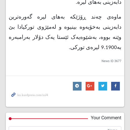
دابەزینی بەهای لیرە
.
ماوەی چەند ڕۆژێکە بەهای لیرە گەورەترین
دابەزینی بەخۆیەوە بینیوە و لەمێژوی تورکیادا بێ
وێنە بووە، بەشێوەیەک ئێستا یەک دۆلار بەرامبەرە
بە9.1900 لیرەی تورکی
.
News ID
3677
Your Comment