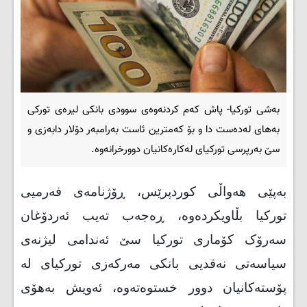
بەشی تورکیا- پاش کەم کردنەوەی سوودی بانکی لیرەی تورکی
بەهای لەدەست دا و بۆ کەمترین ئاست بەرامبەر دۆلار دابەزی و
سێ بەرپرسی تورکیای لەکارەکانیان دوورخرانەوە.
بەپێی هەواڵی کوردپرێس، ڕۆژنامەی فەرمیی
تورکیا بڵاویکردەوە، ڕەجەب تەیب ئەردۆغان
سەرۆک کۆماری تورکیا سێ ئەندامی لیژنەی
سیاسەتی نەقدیی بانکی مەرکەزی تورکیای لە
پۆستەکانیان دوور خستوەتەوە، ئەویش بەهۆی