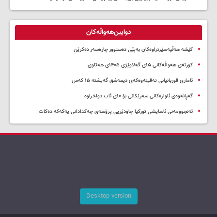
دوایین‌هەواڵەکان
کێشە هەڵپەسێردراوەکان بەپێی دەستوور چارەسەر دەکرێن
کورتەی هەواڵەکانی ۱۵ی گەلاوێژی ۱۴۰۵ی هەتاوی
ئاماری قوربانیانی تەقینەوەکەی دیمەشق گەیشتە ۱۵ کەس
گەڕانەوەی ئاوارەکانی سەرێکانی بۆ ۱۰ی ئاب دواخراوە
ئەنجوومەنی ئاسایشی تورکیا چاودێریی پرۆسەی چەکدادانی پەکەکە دەکات
Desktop version