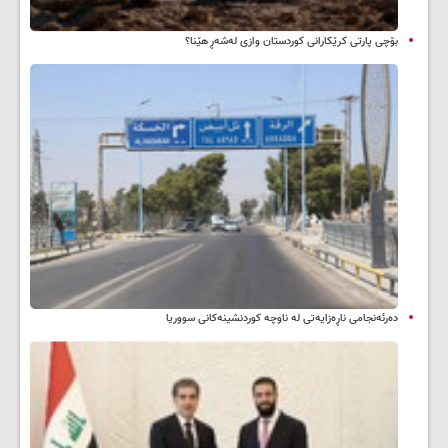
بۆچی پارتی کرێکارانی کوردستان وازی لەشەڕ هێنا؟
دەرئەنجامی ناڕەزایەتی لە ناوچە کوردنشینەکانی سووریا