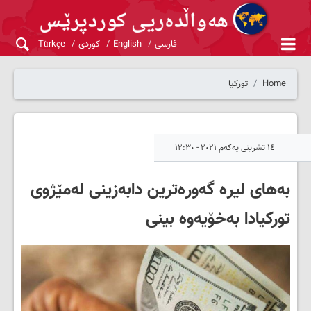
فارسی
English
کوردی
Türkçe
Home
تورکیا
١٤ تشرینی یەکەم ٢٠٢١ - ١٢:٣٠
بەهای لیرە گەورەترین دابەزینی لەمێژوی
تورکیادا بەخۆیەوە بینی