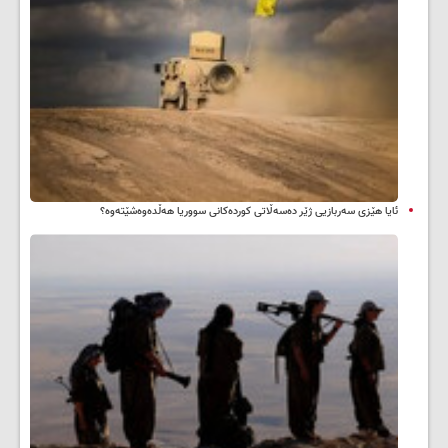
ئایا هێزی سەربازیی ژێر دەسەڵاتی کوردەکانی سووریا هەڵدەوەشێتەوە؟