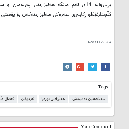
بڕیاروایه‌ 14ی ئەم مانگە هەڵبژاردنی پەرلە
کڵچدارئۆغڵو ڕکابەری سەرەکی هه‌ڵبژاردنه‌كه‌ن بۆ پۆستی
News ID
221394
Tags
سەلاحەدین دەمیرتاش
هەڵبژادنی تورکیا
ئەردۆغان
کەمال کڵچ
Your Comment