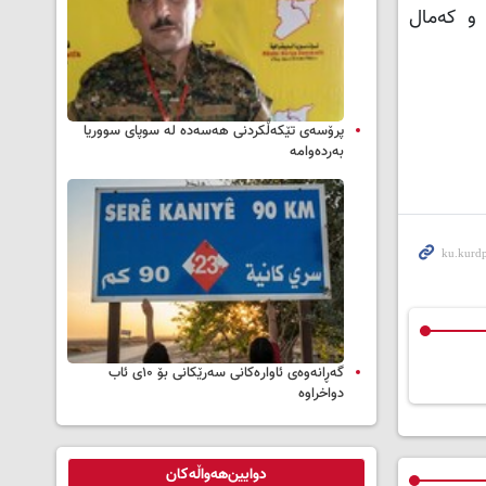
 ‌و کەمال
پرۆسەی تێکەڵکردنی هەسەدە لە سوپای سووریا
بەردەوامە
گەڕانەوەی ئاوارەکانی سەرێکانی بۆ ۱۰ی ئاب
دواخراوە
دوایین‌هەواڵەکان