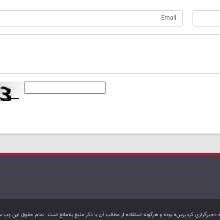
به «خبرگزاری کردپرس» بوده و هرگونه استفاده از مطالب آن با ذکر منبع بلامانع است. تمام حقوق این و