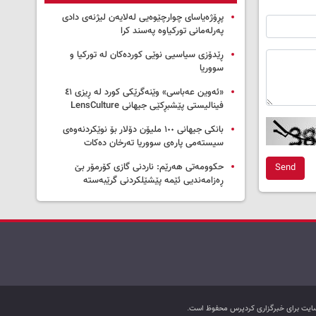
پڕۆژەیاسای چوارچێوەیی لەلایەن لیژنەی دادی
پەرلەمانی تورکیاوە پەسند کرا
ڕێدۆزی سیاسیی نوێی کوردەکان لە تورکیا و
سووریا
«ئەوین عەباسی» وێنەگرێکی کورد لە ڕیزی ٤١
فینالیستی پێشبڕکێی جیهانی LensCulture
بانکی جیهانی ١٠٠ ملیۆن دۆلار بۆ نوێکردنەوەی
سیستەمی پارەی سووریا تەرخان دەکات
حکوومەتی هەرێم: ناردنی گازی کۆرمۆر بێ
Send
ڕەزامەندیی ئێمە پێشێلکردنی گرێبەستە
ب سایت برای خبرگزاری کردپرس محفوظ است.