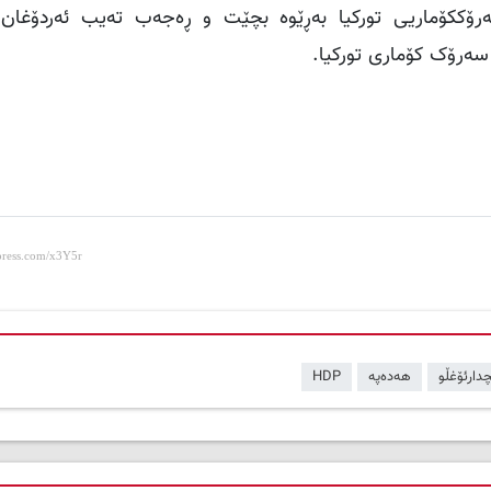
مان‌ و سەرۆک­کۆماریی تورکیا بەڕێوە بچێت ‌و ڕەجەب تەیب ئەردۆغان
 سەرۆک کۆماری تورکیا.
دارئۆغڵو
هەدەپە
HDP