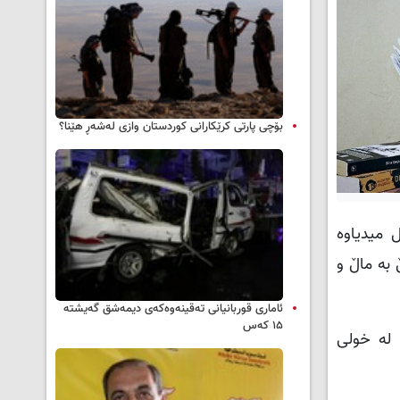
بۆچی پارتی کرێکارانی کوردستان وازی لەشەڕ هێنا؟
 میدیاوە
ن قەناعەت بە ھیچ کەسێک بکەن، ھەتا 14ی ئایار ماڵ بە ماڵ‌ و
ئاماری قوربانیانی تەقینەوەکەی دیمەشق گەیشتە
۱۵ کەس
 لە خولی