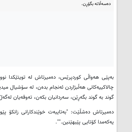
دەسەڵاتە بگۆڕن.
بەپێی هەواڵی کوردپرێس، دەمیرتاش له ‌تویتێكدا نووس
گوند بە گوند بگەڕێن، سەردانیان بکەن، تەوقەیان لەگەڵ 
دەمیرتاش ده‌شڵێت: "بەتایبەت خوێندکارانی زانکۆ پێو
یەکەمدا کۆتایی پێبھێنین
".
".