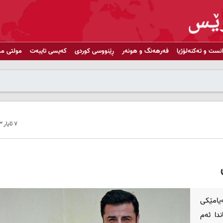
انست و تەکنەلۆژیا
فەرهەنگ و هونەر
ڕێنووسی کوردی
کەیسی تایبەت
مولتی مد
٧ ئایار ٢٠٢٣ - ٢٣:١٥
امێكی‌
دا ئەم