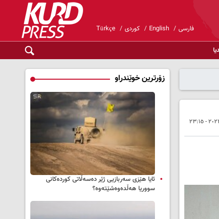
فارسی
English
کوردی
Türkçe
یا
زۆرترین خوێندراو
ئایا هێزی سەربازیی ژێر دەسەڵاتی کوردەکانی
سووریا هەڵدەوەشێتەوە؟