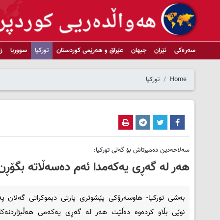
سەرەکی
ئێران
جیهان
عێراق و هەرێمی کوردستان
تورکیا
سووریا
ز
Home
تورکیا
سەلاحەدین دەمیرتاش بۆ گەلی تورکیا:
هەر لە گەڕی یەکەمدا ئەم دەسەڵاتە بگۆڕن
بەشی تورکیا- هاوسەرۆکی پێشوتری پارتی دیموکراتی گەلان په‌ی
نوێی‌ بڵاو كرده‌وه دەڵێت هەر لە گەڕی یەکەمی هەڵبژاردنەکان