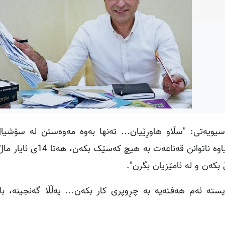
یویه‌تی‌: "سڵاو ھاوڕێیان... تەنھا بەوە مەوەستن لە سۆشیال
چالاکییەکانی ھەڵبژاردن ئەنجام بدەن، لە سۆشیال میدیاوە ناتوان
بکەن ‌و لە ئامێزیان بگرن".
یستە ئەم ھەفتەیە بە چڕوپری کار بکەن... یه‌ڵڵا گەنجینە، با