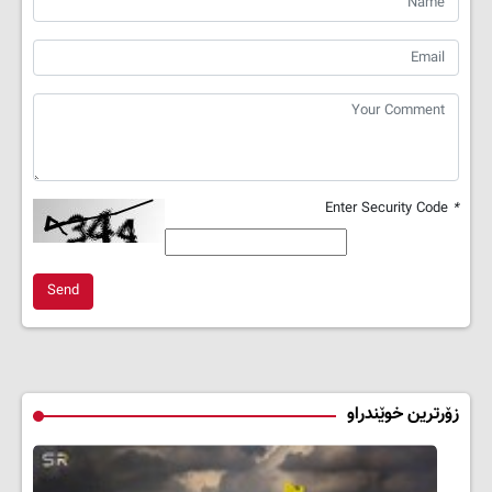
Enter Security Code
*
Send
زۆرترین خوێندراو