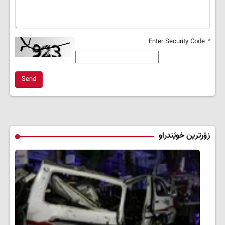
Enter Security Code
*
Send
زۆرترین خوێندراو