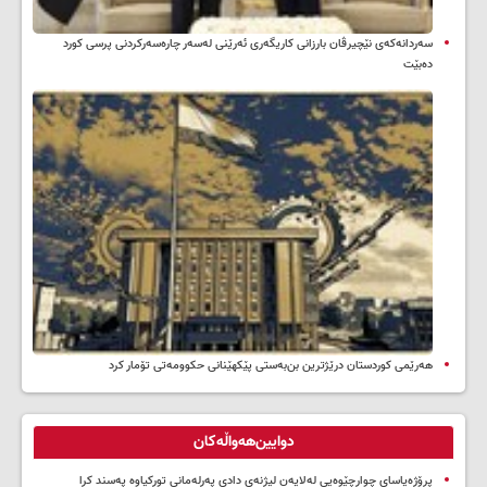
سه‌ردانه‌کەی نێچیرڤان بارزانی كاریگه‌ری ئه‌رێنی له‌سه‌ر چاره‌سه‌ركردنی پرسی كورد
ده‌بێت
هەرێمی کوردستان درێژترین بن‌بەستی پێکهێنانی حکوومەتی تۆمار کرد
دوایین‌هەواڵەکان
پڕۆژەیاسای چوارچێوەیی لەلایەن لیژنەی دادی پەرلەمانی تورکیاوە پەسند کرا