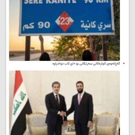
گەڕانەوەی ئاوارەکانی سەرێکانی بۆ ۱۰ی ئاب دواخراوە