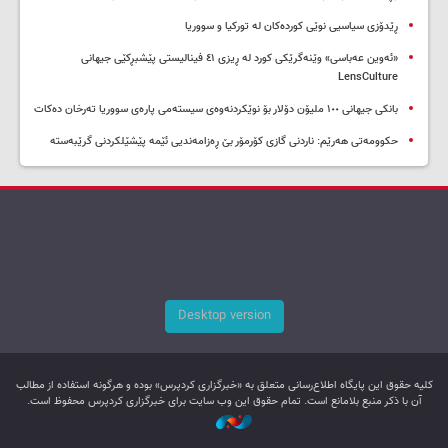
ڕێدۆزی سیاسیی نوێی کوردەکان لە تورکیا و سووریا
«ئەوین عەباسی» وێنەگرێکی کورد لە ڕیزی ٤١ فینالیستی پێشبڕکێی جیهانی
LensCulture
بانکی جیهانی ١٠٠ ملیۆن دۆلار بۆ نوێکردنەوەی سیستەمی پارەی سووریا تەرخان دەکات
حکوومەتی هەرێم: ناردنی گازی کۆرمۆر بێ ڕەزامەندیی ئێمە پێشێلکردنی گرێبەستە
Desktop version
کليه حقوق اين پایگاه اطلاع‌رسانی متعلق به «خبرگزاری کردپرس» بوده و هرگونه استفاده از مطالب
آن با ذکر منبع بلامانع است. تمام حقوق این وب سایت برای خبرگزاری کردپرس محفوظ است.