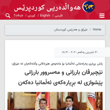
فارسی
English
کوردی
Türkçe
Home
عێراق و هەرێمی کوردستان
٣٠ تشرینی یەکەم ٢٠٢٠ - ١٨:٣٠
پاش بڕیاری پەرلەمانی ئەڵمانیا بۆ مانەوەی هێزەکانی وڵاتەکەیان لە عێراق:
نێچیرڤان بارزانی و مەسروور بارزانی
پێشوازی لە بڕیارەکەی ئەڵمانیا دەکەن