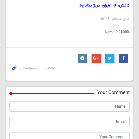
داعش، له‌ عێراق درێژ بكاته‌وه‌.
کۆدی هەواڵنێر: 60113
News ID
210656
Your Comment