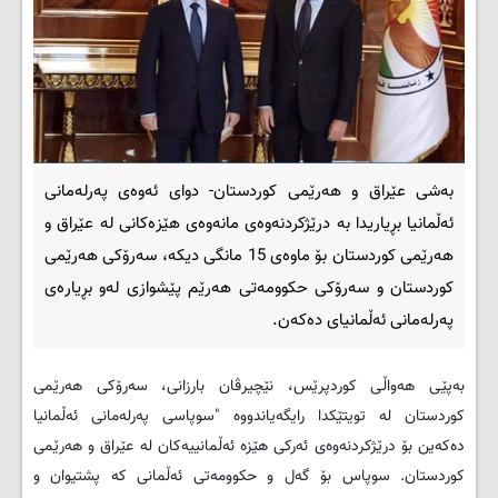
بەشی عێراق و هەرێمی کوردستان- دوای ئەوەی پەرلەمانی
ئەڵمانیا بڕیاریدا بە درێژکردنەوەی مانەوەی هێزەکانی لە عێراق و
هەرێمی کوردستان بۆ ماوەی 15 مانگی دیکە، سەرۆکی هەرێمی
کوردستان و سەرۆکی حکوومەتی هەرێم پێشوازی لەو بڕیارەی
پەرلەمانی ئەڵمانیای دەکەن.
بەپێی هەواڵی کوردپرێس، نێچیرڤان بارزانی، سەرۆکی هەرێمی
کوردستان لە تویتێکدا رایگەیاندووە "سوپاسی په‌رله‌مانی ئه‌ڵمانیا
ده‌که‌ین بۆ درێژکردنه‌وه‌ی ئه‌رکی هێزه‌ ئه‌ڵمانییه‌کان له‌ عێراق و هه‌رێمی
کوردستان. سوپاس بۆ گه‌ل و حکوومه‌تی ئه‌ڵمانی که‌ پشتیوان و