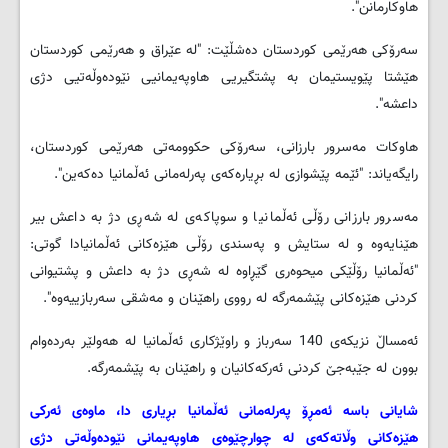
هاوکارمانن".
سەرۆکی هەرێمی کوردستان دەشڵێت: "له‌ عێراق و هه‌رێمی کوردستان
هێشتا پێویستیمان به‌ پشتگیریی هاوپه‌یمانیی نێوده‌وڵه‌تیی دژی
داعشه‌".
هاوكات مه‌سرور بارزانی، سه‌رۆكی حكوومه‌تی هه‌رێمی كوردستان،
رایگه‌یاند: "ئێمه‌ پێشوازی له‌ بڕیاره‌كه‌ی په‌رله‌مانی ئه‌ڵمانیا ده‌كه‌ین".
مه‌سرور بارزانی رۆڵی ئه‌ڵمانیا و سوپاكه‌ی له‌ شه‌ڕی دژ به‌ داعش بیر
هێنایه‌وه‌ و له‌ ستایش و په‌سندی رۆڵی هێزه‌كانی ئه‌ڵمانیادا گوتی:
"ئه‌ڵمانیا رۆڵێكی میحوه‌ری گێڕاوه‌ له‌ شه‌ڕی دژ به‌ داعش و پشتیوانی
كردنی هێزه‌كانی پێشمه‌رگه‌ له‌ رووی راهێنان و مه‌شقی سه‌ربازییه‌وه‌".
ئه‌مساڵ نزیكه‌ی 140 سه‌رباز و راوێژكاری ئه‌ڵمانیا له‌ هه‌ولێر به‌رده‌وام
بوون له‌ جێبه‌جێ كردنی ئه‌ركه‌كانیان و راهێنان به‌ پێشمه‌رگه‌.
شایانی باسە ئەمڕۆ په‌رله‌مانی ئه‌ڵمانیا بڕیاری دا، ماوه‌ی ئه‌ركی
هێزه‌كانی وڵاته‌كه‌ی له‌ چوارچێوه‌ی هاوپه‌یمانی نێوده‌وڵه‌تی دژی