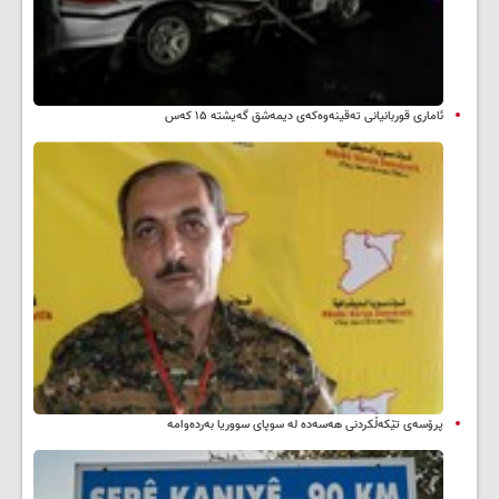
ئاماری قوربانیانی تەقینەوەکەی دیمەشق گەیشتە ۱۵ کەس
پرۆسەی تێکەڵکردنی هەسەدە لە سوپای سووریا بەردەوامە