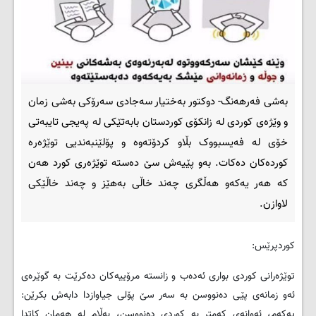
بەشی فەرهەنگ- دوکتور بەختیار سەجادی سەرۆکی بەشی زمان
و وێژەی کوردی لە زانکۆی کوردستان بابەتێکی لە پەیجی تایبەتی
خۆی لە فەیسبووک بڵاو کردۆتەوە و پۆلێنبەندیی توێژەرە
کوردەکان دەکات. بەو پێیەش سێ دەستە توێژەری کورد هەن
کە هەر یەکەو هەڵگری چەند خاڵی بەهێز و چەند خاڵێکی
لاوازن.
کوردپرێس:
توێژەرانی کوردی بواری ئەدەب و زانستە مرۆییەکان دەکرێت بە گوێرەی
ئەو زمانەی پێی دەنووسن بە سەر سێ پۆلی جیاوازدا دابەش بکرێن:
یەکەم، ئەوانەی کەمتر بە کوردی دەنووسن، بەڵام لە هەمان کاتدا