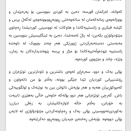
کەواتە، ئەرکمان قورسە: دەبێ بە کوردی بنووسین بۆ پەرەپێدان و
بووژانەوەی زمانەکەمان ‌لە ساتەوەختی ڕووبەڕووبوونەوەی لەگەڵ پرس و
کێشە فیکری و زانستییەکاندا و هاوکات لە نووسینی کوردیشدا ڕەچاوی
مێتۆدولۆژی بکەین؛ لە پاڵ ئەمەشدا، دەبێ بە ئینگلیسیش بنووسین بە
مەبەستی دەستەبەرکردنی ژوورێکی هەر چەند بچووک لە ناوەندە
زانستییە نێودەوڵەتییەکاندا بۆ مژار و پرسە پێوەندیدارەکان بە زمان،
وێژە، چاند و مێژووی کوردەوە.
پۆلی یەک و دوو، سەرەڕای ئەوەی باشترین و ناودارترین توێژەران و
ڕۆشنبیرانی کوردیان تێدا جێگیر بوونە، بەڵام بۆ من ناتەواون و
کەم‌و‌کۆڕییان هەیە و هەر بۆیەش ناتوانن ببن بە نوێنەک و ئولگوییەکی
باش. گەرچی توێژەرانی هەر دوو پۆلەکە خاوەنی خاڵی بەهێزی تایبەت
بە خۆیانن، بەڵام خاڵە لاوازەکانیشان بە زەقی دیارن:
بەکوردی‌نەنووسینی پۆلی یەک و ڕەچاونەکردنی مێتۆدۆلۆژی لە لایەن
پۆلی دووەوە. بۆیەش ڕەخنەی جیدیان ڕووبەڕوو دەکرێتەوە.