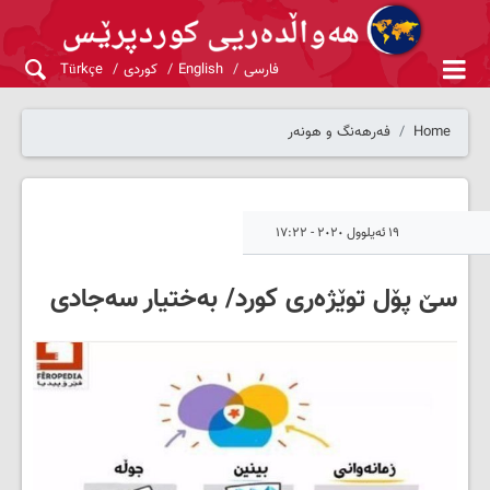
فارسی
English
کوردی
Türkçe
Home
فەرهەنگ و هونەر
١٩ ئەیلوول ٢٠٢٠ - ١٧:٢٢
سێ پۆل توێژەری کورد/ بەختیار سەجادی