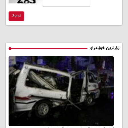
Send
زۆرترین خوێندراو