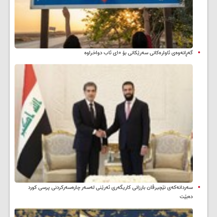
گەڕانەوەی ئاوارەکانی سەرێکانی بۆ ۱۰ی ئاب دواخراوە
سه‌ردانه‌کەی نێچیرڤان بارزانی كاریگه‌ری ئه‌رێنی له‌سه‌ر چاره‌سه‌ركردنی پرسی كورد
ده‌بێت