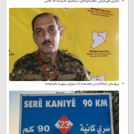
ئاماری قوربانیانی تەقینەوەکەی دیمەشق گەیشتە ۱۵ کەس
پرۆسەی تێکەڵکردنی هەسەدە لە سوپای سووریا بەردەوامە