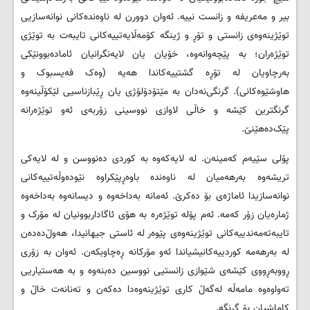
بیر و مەعریفە و زانست نییە. ئەوان دوورن لە ناوەندەکانی نوانەسازیی
توێژینەوەی زانستی و تۆڕ و ژینگە کۆمەڵایەتییەکانی تایبەت بە توێژی
توێژەران؛ بە پێچەوانەوە، خۆیان یان لایەنگرانیان ئامادەبوونێکی
بەرچاویان لە تۆڕە گشتییەکاندا هەیە (وەک فەیسبوک و
هاوشێوەکانی). گرنگی‌نەدان بە مێتۆدۆلۆژی یان ڕێبازناسیی لێکۆڵینەوە
گرنگترین کێشە و خاڵی لاوازی نووسینی زۆربەی ئەو توێژەرانە
پێک‌دەهێنێ.
پۆلی سێیەم کەمینەن. لە لایەکەوە بە کوردی دەنووسن و لە لایەکی
تریشەوە بەرهەمیان لە ناوەندە باوەڕپێکراوە نێودەوڵەتییەکانی
نوانەسازیدا ئاماژەی بۆ دەکرێ. ئەمانە بەداخەوه و دیسانەوە بەداخەوە
ژمارەیان زۆر کەمە. ئەم پۆلە توێژەرە بە هۆی ئاگاداربوونیان لە مۆرک و
تایبەتەمەندییەکانی توێژینەوەی پێوەر لە ئاستی جیهانیدا، هەوڵ‌دەدەن
لە بەرهەمە کوردییەکانیشیاندا ئەو مۆرکانە ڕەچاوبکەن. ئەوان بە زۆری
ڕووبەڕووی کێشەی شێوازی زانستیی نووسین دەبنەوە و بە هەستیاریی
تەواوەوە مامەڵە لەگەڵ کاری توێژینەوەدا دەکەن و تەنانەت خاڵ و
کاماشیان بۆ گرنگە.