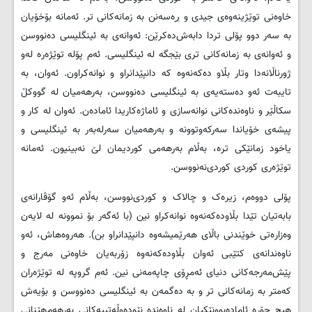
خاوەنی توێژینەوەی جیدی و ڔەسەنن بە زمانەکانی تر. ئەمانە بۆخۆیان
بە سەر دوو پۆلی تردا دابەش‌دەکرێن: ئەوانەی بە ئینگلیسی دەنووسن
و ئەوانەی بە زمانەکانی تری بێجگە لە ئینگلیسی. ئەم پۆلە توێژەرە لەو
ژورناڵانەدا وتار بڵاو دەکەنەوە کە دانپێدانراو و نوانەکراون. ئەوان، بە
تایبەت ئەو دەستەیەی بە ئینگلیسی دەنووسن، بەرهەمیان لە گووکڵ
سکاڵێر و ناوەندەکانی نوانەسازی و ئاماژەکاریدا ئامادەن. ئەوان لە کار و
پیشەی خۆیاندا سەرکەوتوونە و بەرهەمیان سەرلەبەر بە ئینگلیسی و
یاخود زمانێکی ترە، بەڵام بەرهەمی کوردیمان لێ نەبینیون. ئەمانە
توێژەری کوردی کوردی‌نەنووسن.
پۆلی دووەم، زیرەک و چالاک و کوردی‌نووسن، بەڵام ئەو گۆڤارانەی
بابەتیان تێدا بڵاودەکەنەوە نوانەکراو نین (با ئەگەر بۆ نموونە لە لایەن
وەزارەتی خوێندنی باڵای هەرێمیشەوە دانپێدانراو بن). هەروەهاش، ئەو
ناوەندانەی کتێبی ئەوان بڵاودەکەنەوە زۆربەیان خاوەنی مەرج و
پێش‌مەرجەکانی دنیای ئەمڕۆی چاپەمەنی نین. ئەم گروپە لە توێژەران
کەمتر بە زمانەکانی تر و بە دەگمەن بە ئینگلیسی دەنووسن و بۆیەش
هیچ جۆرە ئامادەبوونێکیان لە ناوەندە نێودەوڵەتییەکانی بەرهەم‌هێنانی