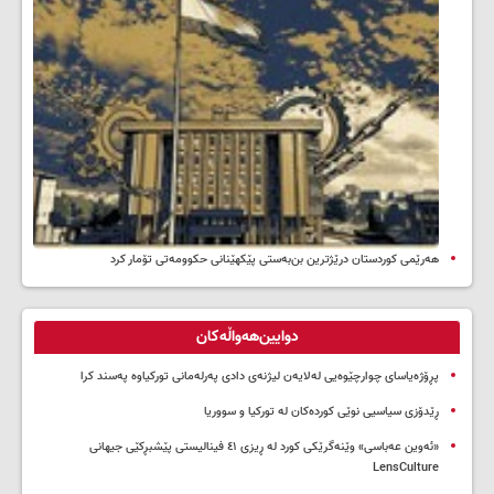
هەرێمی کوردستان درێژترین بن‌بەستی پێکهێنانی حکوومەتی تۆمار کرد
دوایین‌هەواڵەکان
پڕۆژەیاسای چوارچێوەیی لەلایەن لیژنەی دادی پەرلەمانی تورکیاوە پەسند کرا
ڕێدۆزی سیاسیی نوێی کوردەکان لە تورکیا و سووریا
«ئەوین عەباسی» وێنەگرێکی کورد لە ڕیزی ٤١ فینالیستی پێشبڕکێی جیهانی
LensCulture