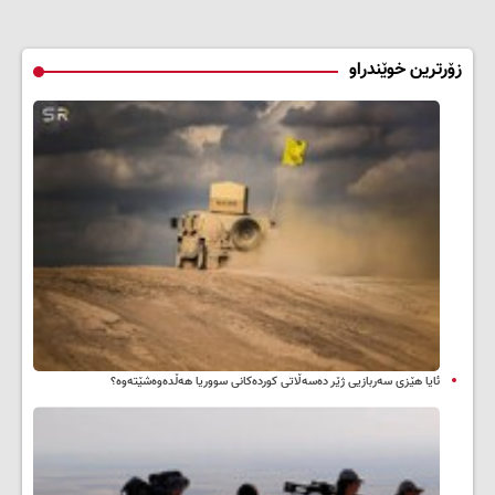
زۆرترین خوێندراو
ئایا هێزی سەربازیی ژێر دەسەڵاتی کوردەکانی سووریا هەڵدەوەشێتەوە؟