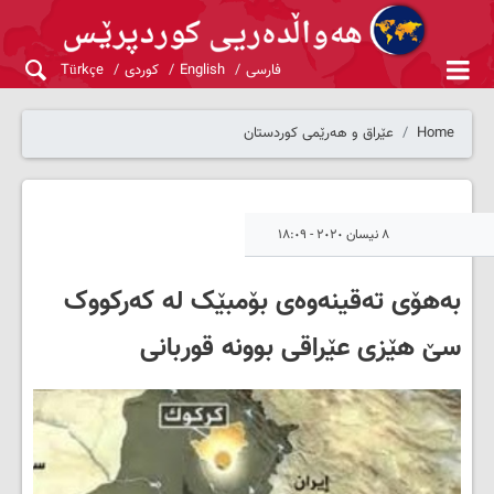
فارسی
English
کوردی
Türkçe
Home
عێراق و هەرێمی کوردستان
٨ نیسان ٢٠٢٠ - ١٨:٠٩
بەهۆی تەقینەوەی بۆمبێک لە کەرکووک
سێ هێزی عێراقی بوونە قوربانی