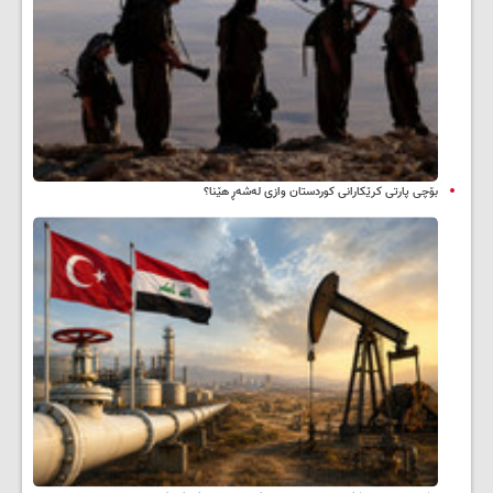
بۆچی پارتی کرێکارانی کوردستان وازی لەشەڕ هێنا؟