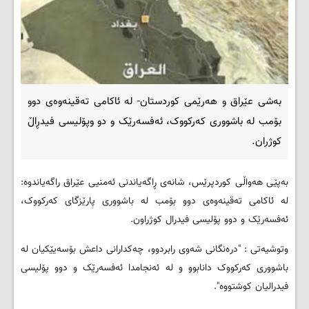
بەشی عێراق و هەرێمی کوردستان- لە ئاکامى تەقینەوەی دوو
بۆمب لە باشوورى کەرکووک، ئەفسەرێک و دو وپۆلیسى فیدڕاڵ
کوژران.
بەپێی هەواڵی کوردپرێس، شانەی ڕاگەیاندنی ئەمنیی عێراق راگەیاندوە:
لە ئاکامی تەقینەوەی دوو بۆمب لە باشووری پارێزگای کەرکووک،
ئەفسەرێک و دوو پۆلیسی فیدرال کوژراون
.
وتوشیەتى : "درەنگانی شەوی رابردوو، چەکدارانی داعش بۆسەیێکیان لە
باشووری کەرکووک دانابوو و لە ئەنجامدا ئەفسەرێک و دوو پۆلیسی
فیدرالیان کوشتووە".