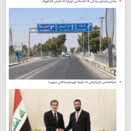
پشتی پەردەی پشکی ١٥ لەسەدیی تورکیا لە نەوتی کەرکووک
دەرئەنجامی ناڕەزایەتی لە ناوچە کوردنشینەکانی سووریا