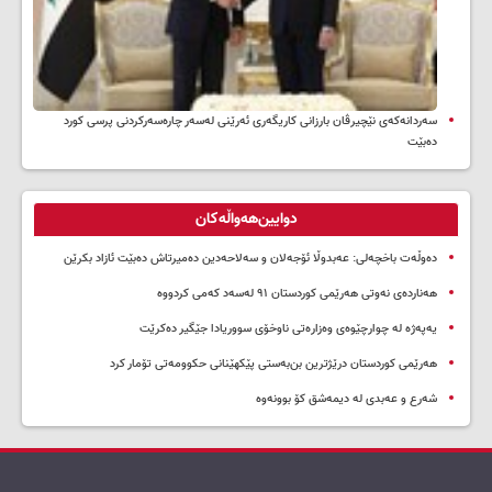
سه‌ردانه‌کەی نێچیرڤان بارزانی كاریگه‌ری ئه‌رێنی له‌سه‌ر چاره‌سه‌ركردنی پرسی كورد
ده‌بێت
دوایین‌هەواڵەکان
دەوڵەت باخچەلی: عەبدوڵا ئۆجەلان و سەلاحەدین دەمیرتاش دەبێت ئازاد بکرێن
هەناردەی نەوتی هەرێمی کوردستان ۹۱ لەسەد کەمی کردووە
یەپەژە لە چوارچێوەی وەزارەتی ناوخۆی سووریادا جێگیر دەکرێت
هەرێمی کوردستان درێژترین بن‌بەستی پێکهێنانی حکوومەتی تۆمار کرد
شەرع و عەبدی لە دیمەشق کۆ بوونەوە