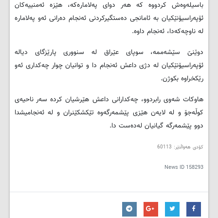
باسیلەوەش کردووە کە هەر دوای پەلامارەکە، هێزە ئەمنییەکان
ئۆپەراسیۆنێکیان بە ئامانجی دەستگیرکردنی ئەنجام دەرانی ئەو پەلامارە
لە ناوچەکەدا، ئەنجام داوە
.
دوێنێ‌ سێشەممە، سوپاى عێراق لە سنوورى پارێزگاى دیالە
ئۆپەراسیۆنێکیان لە دژى داعش ئەنجام دا و توانیان چوار چەکدارى ئەو
رێکخراوە بکوژن
.
هاوکات شەوى رابردوو، چەکدارانى داعش هێرشیان کردە سەر ناحیەى
کوڵەجۆ و لە لایەن هێزى پێشمەرگەوە تێکشکێنران و لە ئەنجامیشدا
دوو پێشمەرگە گیانیان لەدەست دا.
کۆدی هەواڵنێر: 60113
News ID
158293