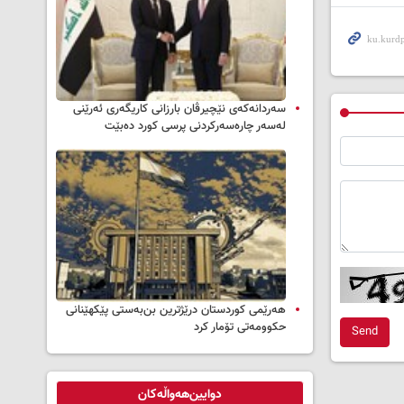
سه‌ردانه‌کەی نێچیرڤان بارزانی كاریگه‌ری ئه‌رێنی
له‌سه‌ر چاره‌سه‌ركردنی پرسی كورد ده‌بێت
هەرێمی کوردستان درێژترین بن‌بەستی پێکهێنانی
حکوومەتی تۆمار کرد
Send
دوایین‌هەواڵەکان