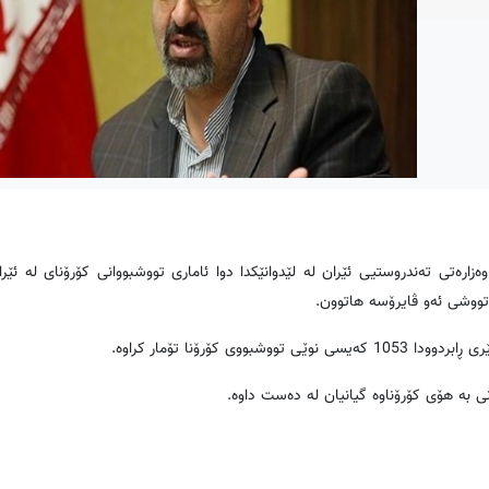
ش جەهانپوور وتەبێژی وەزارەتی تەندروستیی ئێران لە لێدوانێکدا دوا ئاماری تووشبووانی کۆرۆنای لە ئێ