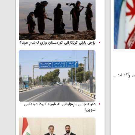
بۆچی پارتی کرێکارانی کوردستان وازی لەشەڕ هێنا؟
ران ڕاگەیاند و
دەرئەنجامی ناڕەزایەتی لە ناوچە کوردنشینەکانی
سووریا