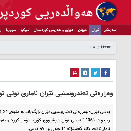
سەرەکی
ئێران
جیهان
عێراق و هەرێمی کوردستان
تورکیا
سووریا
ز
Home
ئێران
وەزارەتی تەندروستیی ئێران ئاماری نوێی تو
بەشی ئێران- 
ڕابردوودا 1053 کەیسی نوێی تووشبووی کۆرۆنا تۆمار کراوە و ب
ئامار تا ئەم کاتە گەشتۆتە 14 هەزار و 991 کەس.