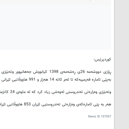
کوردپرێس:
ڕۆژی دووشەمە 26ی ڕەشەمەی 1398 کیانوو
بەپێی ئامارە فەرمییەکە تا ئەم کاتە 14 هەزار و 991 هاووڵاتیی ئێرانی تووشی ئەو ڤایرۆسە هاتوون.
وتەبێژی وەزارەتی تەندروستی ئەوەشی زیاد کرد کە لە ماوەی 24 کاتژمێری ڕابردوودا 1053 کەیسی نوێی تووشبووی کۆرۆنا تۆمار کراوە.
هەر بە پێی ئامارەکەی وەزارەتی تەندروستیی ئێران 853 هاووڵاتیی ئێرانی بە هۆی کۆرۆناوە گیانیان لە دەست داوە.
News ID
157957