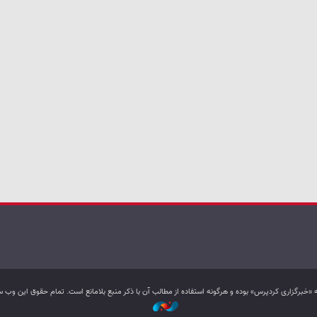
به «خبرگزاری کردپرس» بوده و هرگونه استفاده از مطالب آن با ذکر منبع بلامانع است. تمام حقوق این و