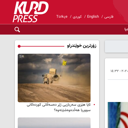
فارسی
English
کوردی
Türkçe
یا
زۆرترین خوێندراو
ئایا هێزی سەربازیی ژێر دەسەڵاتی کوردەکانی
سووریا هەڵدەوەشێتەوە؟