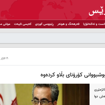
انست و تەکنەلۆژیا
فەرهەنگ و هونەر
ڕێنووسی کوردی
کەیسی تایبەت
مولتی مد
١٦ ئازار ٢٠٢٠ - ١٤:٣٢
وشبووانی کۆرۆنای بڵاو کردەوە
وەزارەتی تەندروستیی ئێران ڕایگەیاند لە ماوەی 24 کاتژمێری
ەوەش دوا