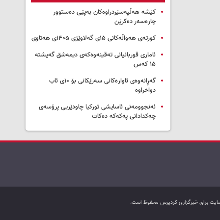
کێشە هەڵپەسێردراوەکان بەپێی دەستوور
چارەسەر دەکرێن
کورتەی هەواڵەکانی ۱۵ی گەلاوێژی ۱۴۰۵ی هەتاوی
ئاماری قوربانیانی تەقینەوەکەی دیمەشق گەیشتە
۱۵ کەس
گەڕانەوەی ئاوارەکانی سەرێکانی بۆ ۱۰ی ئاب
دواخراوە
ئەنجوومەنی ئاسایشی تورکیا چاودێریی پرۆسەی
چەکدادانی پەکەکە دەکات
ب سایت برای خبرگزاری کردپرس محفوظ است.