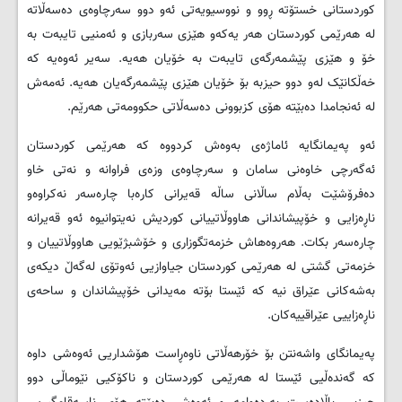
کوردستانی خستۆتە ڕوو و نووسیویەتی ئەو دوو سەرچاوەی دەسەڵاتە
لە هەرێمی کوردستان هەر یەکەو هێزی سەربازی و ئەمنیی تایبەت بە
خۆ و هێزی پێشمەرگەی تایبەت بە خۆیان هەیە. سەیر ئەوەیە کە
خەڵکانێک لەو دوو حیزبە بۆ خۆیان هێزی پێشمەرگەیان هەیە. ئەمەش
لە ئەنجامدا دەبێتە هۆی کزبوونی دەسەڵاتی حکوومەتی هەرێم.
ئەو پەیمانگایە ئاماژەی بەوەش کردووە کە هەرێمی کوردستان
ئەگەرچی خاوەنی سامان و سەرچاوەی وزەی فراوانە و نەتی خاو
دەفرۆشێت بەڵام ساڵانی ساڵە قەیرانی کارەبا چارەسەر نەکراوەو
ناڕەزایی و خۆپیشاندانی هاووڵاتییانی کوردیش نەیتوانیوە ئەو قەیرانە
چارەسەر بکات. هەروەهاش خزمەتگوزاری و خۆشبژێویی هاووڵاتییان و
خزمەتی گشتی لە هەرێمی کوردستان جیاوازیی ئەوتۆی لەگەڵ دیکەی
بەشەکانی عێراق نیە کە ئێستا بۆتە مەیدانی خۆپیشاندان و ساحەی
ناڕەزاییی عێراقییەکان.
پەیمانگای واشەنتن بۆ خۆرهەڵاتی ناوەڕاست هۆشداریی ئەوەشی داوە
کە گەندەڵیی ئێستا لە هەرێمی کوردستان و ناکۆکیی نێوماڵی دوو