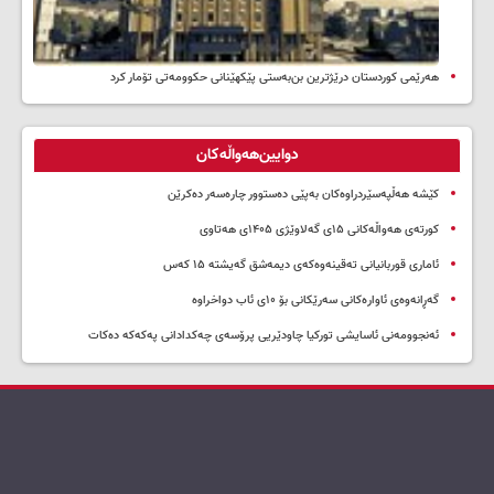
هەرێمی کوردستان درێژترین بن‌بەستی پێکهێنانی حکوومەتی تۆمار کرد
دوایین‌هەواڵەکان
کێشە هەڵپەسێردراوەکان بەپێی دەستوور چارەسەر دەکرێن
کورتەی هەواڵەکانی ۱۵ی گەلاوێژی ۱۴۰۵ی هەتاوی
ئاماری قوربانیانی تەقینەوەکەی دیمەشق گەیشتە ۱۵ کەس
گەڕانەوەی ئاوارەکانی سەرێکانی بۆ ۱۰ی ئاب دواخراوە
ئەنجوومەنی ئاسایشی تورکیا چاودێریی پرۆسەی چەکدادانی پەکەکە دەکات