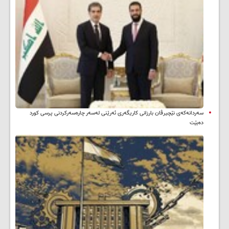
سه‌ردانه‌کەی نێچیرڤان بارزانی كاریگه‌ری ئه‌رێنی له‌سه‌ر چاره‌سه‌ركردنی پرسی كورد
ده‌بێت