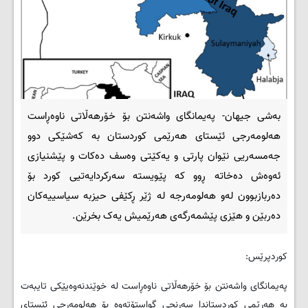
بەشی جیهان- پەیمانگای واشەنتن بۆ خۆرهەڵاتی ناوەڕاست
هەلومەرجی ئێستای هەرێمی کوردستان بە کەشێکی دوو
جەمسەریی نێوان پارتی و یەکێتی وەسف دەکات و پێشنیازی
ئەوەش دەخاتە ڕوو کە پێویستە سەرکردایەتیی کورد بۆ
دەربازبوون لەو هەلومەرجە لە ژێر ڕکێفی حیزبە سیاسییەکان
دەربێن و هێزی پێشمەرگەی هەرێمیش یەک بخرێن.
کوردپرێس:
پەیمانگای واشەنتن بۆ خۆرهەڵاتی ناوەڕاست لە خوێندنەوەیێکی تایبەت
بە هەرێمی کوردستاندا سەرنجی گواستۆتەوە بۆ هەلومەرجی ئێستای