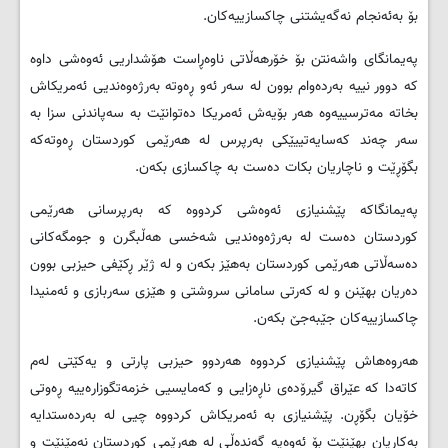
بۆ بەئەنجام نەگەیشتنی چاکسازییەکان.
پەیمانگای واشەنتن بۆ خۆرهەڵاتی ناوەڕاست هۆشداریی ئەوەشی داوە
کە دوور نییە بەردەوام بوون لە سەر ئەو ڕەوتە بەرژەوەندیی ئەمریکاش
بخاتە مەترسییەوە هەر بۆیەش ئەمریکا دەتوانێت بە سەپاندنی سزا بە
سەر چەند کەسایەتییێکی بەرپرس لە هەرێمی کوردستان ڕەوتەکە
بگۆڕێت و ناچاریان بکات دەست بە چاکسازی بکەن.
پەیمانگاکە پێشنیازی ئەوەشی کردووە کە بەرپرسانی هەرێمی
کوردستان دەست لە بەرژەوەندیی شەخسی هەڵبگرن و جومگەکانی
دەسەڵاتی هەرێمی کوردستان بەهێز بکەن و لە ژێر ڕکێفی حیزبی بوون
دەریان بهێنن و لە کەرتی سامانی سروشتی و هێزی سەربازی و ئەمنیدا
چاکسازییەکان جێبەجێ بکەن.
هەروەهاش پێشنیازی کردووە هەردوو حیزبی پارتی و یەکێتی لەم
کاتەدا کە عێراق گیرۆدەی ناڕەزایی و کەمایسیی خزمەتگوزارەییە ڕەوتی
خۆیان بگۆڕن. پێشنیازی بە ئەمریکاش کردووە چیی لە بەردەستدایە
بەکاریان بهێنێت بۆ ئەوەیە گەندەڵی لە هەرێمی کوردستان نەمێنێت و