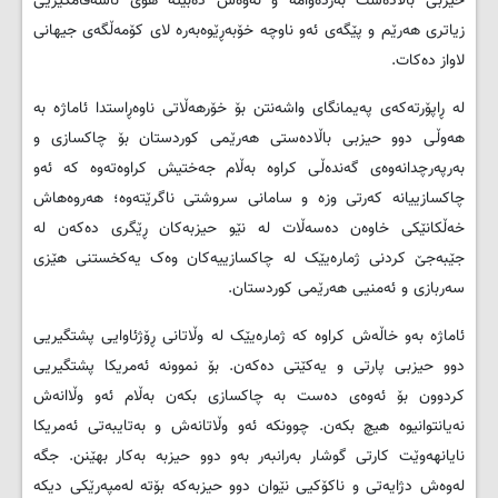
حیزبی باڵادەست بەردەوامە و ئەوەش دەبێتە هۆی ناسەقامگیریی
زیاتری هەرێم و پێگەی ئەو ناوچە خۆبەڕێوەبەرە لای کۆمەڵگەی جیهانی
لاواز دەکات.
لە ڕاپۆرتەکەی پەیمانگای واشەنتن بۆ خۆرهەڵاتی ناوەڕاستدا ئاماژە بە
هەوڵی دوو حیزبی باڵادەستی هەرێمی کوردستان بۆ چاکسازی و
بەرپەرچدانەوەی گەندەڵی کراوە بەڵام جەختیش کراوەتەوە کە ئەو
چاکسازییانە کەرتی وزە و سامانی سروشتی ناگرێتەوە؛ هەروەهاش
خەڵکانێکی خاوەن دەسەڵات لە نێو حیزبەکان ڕێگری دەکەن لە
جێبەجێ کردنی ژمارەیێک لە چاکسازییەکان وەک یەکخستنی هێزی
سەربازی و ئەمنیی هەرێمی کوردستان.
ئاماژە بەو خاڵەش کراوە کە ژمارەیێک لە وڵاتانی ڕۆژئاوایی پشتگیریی
دوو حیزبی پارتی و یەکێتی دەکەن. بۆ نموونە ئەمریکا پشتگیریی
کردوون بۆ ئەوەی دەست بە چاکسازی بکەن بەڵام ئەو وڵاانەش
نەیانتوانیوە هیچ بکەن. چوونکە ئەو وڵاتانەش و بەتایبەتی ئەمریکا
نایانهەوێت کارتی گوشار بەرانبەر بەو دوو حیزبە بەکار بهێنن. جگە
لەوەش دژایەتی و ناکۆکیی نێوان دوو حیزبەکە بۆتە لەمپەرێکی دیکە