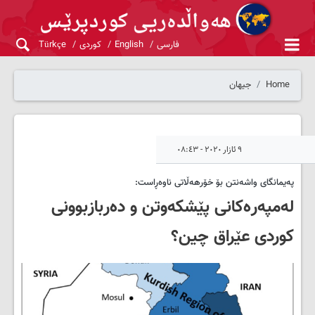
فارسی
English
کوردی
Türkçe
Home
جیهان
٩ ئازار ٢٠٢٠ - ٠٨:٤٣
پەیمانگای واشەنتن بۆ خۆرهەڵاتی ناوەڕاست:
لەمپەرەکانی پێشکەوتن و دەربازبوونی
کوردی عێراق چین؟