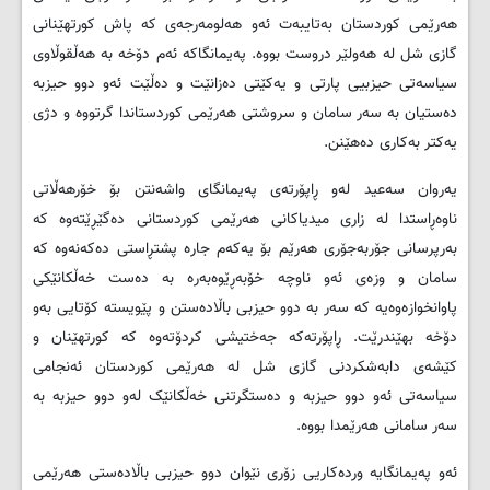
هەرێمی کوردستان بەتایبەت ئەو هەلومەرجەی کە پاش کورتهێنانی
گازی شل لە هەولێر دروست بووە. پەیمانگاکە ئەم دۆخە بە هەڵقوڵاوی
سیاسەتی حیزبیی پارتی و یەکێتی دەزانێت و دەڵێت ئەو دوو حیزبە
دەستیان بە سەر سامان و سروشتی هەرێمی کوردستاندا گرتووە و دژی
یەکتر بەکاری دەهێنن.
یەروان سەعید لەو ڕاپۆرتەی پەیمانگای واشەنتن بۆ خۆرهەڵاتی
ناوەڕاستدا لە زاری میدیاکانی هەرێمی کوردستانی دەگێڕێتەوە کە
بەرپرسانی جۆربەجۆری هەرێم بۆ یەکەم جارە پشتڕاستی دەکەنەوە کە
سامان و وزەی ئەو ناوچە خۆبەڕێوەبەرە بە دەست خەڵکانێکی
پاوانخوازەوەیە کە سەر بە دوو حیزبی باڵادەستن و پێویستە کۆتایی بەو
دۆخە بهێندرێت. ڕاپۆرتەکە جەختیشی کردۆتەوە کە کورتهێنان و
کێشەی دابەشکردنی گازی شل لە هەرێمی کوردستان ئەنجامی
سیاسەتی ئەو دوو حیزبە و دەستگرتنی خەڵکانێک لەو دوو حیزبە بە
سەر سامانی هەرێمدا بووە.
ئەو پەیمانگایە وردەکاریی زۆری نێوان دوو حیزبی باڵادەستی هەرێمی