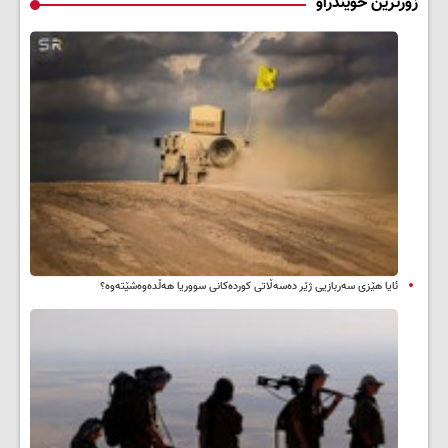
زۆرترین خوێندراو
ئایا هێزی سەربازیی ژێر دەسەڵاتی کوردەکانی سووریا هەڵدەوەشێتەوە؟