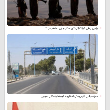
بۆچی پارتی کرێکارانی کوردستان وازی لەشەڕ هێنا؟
دەرئەنجامی ناڕەزایەتی لە ناوچە کوردنشینەکانی سووریا