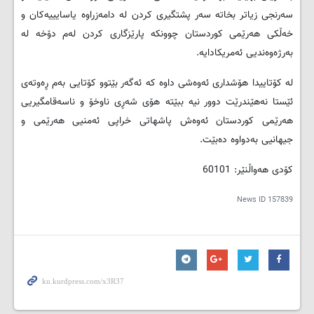
سەرنجی زیاتر بخاتە سەر پشتگیری کردن لە دامەزراوە یاسایییەکان و
خەڵکی هەرێمی کوردستان چوونکە پارێزگاری کردن لەم دۆخە لە
بەرژەوەندیی ئەمریکادایە.
لە کۆتاییدا هۆشداری ئەوەشی داوە کە ئەگەر بێتوو کۆتایی بەم ڕەوتەی
ئێستا نەهێندرێت دوور نیە ببێتە هۆی شەڕی ناوخۆ و ناسەقامگیریی
هەرێمی کوردستان ئەوەش پاشهاتی خراپی ئەمنیی هەرێمی و
جیهانیی بەدواوە دەبێت.
کۆدی هەواڵنێر: 60101
News ID
157839