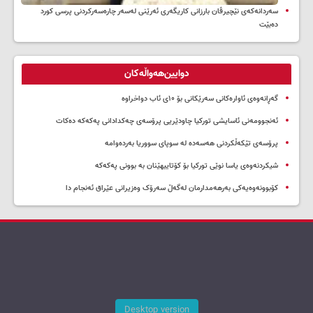
سه‌ردانه‌کەی نێچیرڤان بارزانی كاریگه‌ری ئه‌رێنی له‌سه‌ر چاره‌سه‌ركردنی پرسی كورد
ده‌بێت
دوایین‌هەواڵەکان
گەڕانەوەی ئاوارەکانی سەرێکانی بۆ ۱۰ی ئاب دواخراوە
ئەنجوومەنی ئاسایشی تورکیا چاودێریی پرۆسەی چەکدادانی پەکەکە دەکات
پرۆسەی تێکەڵکردنی هەسەدە لە سوپای سووریا بەردەوامە
شیکردنەوەی یاسا نوێی تورکیا بۆ کۆتاییهێنان بە بوونی پەکەکە
کۆبوونەوەیەکی بەرهەمدارمان لەگەڵ سەرۆک وەزیرانی عێراق ئەنجام دا
Desktop version