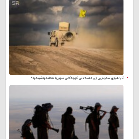
ئایا هێزی سەربازیی ژێر دەسەڵاتی کوردەکانی سووریا هەڵدەوەشێتەوە؟