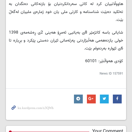
هاووڵاتییان کرد لە کاتی سەردانکردنیان بۆ بازنەکانی دەنگدان بە
تەئکید دەبێت شناسنامە و کارتی ملی یان خود ژمارەی ملییان لەگەڵ
بێت.
شایانی باسە کاتژمێر 8ی بەیانیی ئەمڕۆ هەینی 2ی ڕەشەمەی 1398
خولی یازدەهەمی هەڵبژاردنی پەرلەمانی ئێران دەستی پێکرد و بڕیارە تا
6ی ئێوارە بەردەوام بێت.
کۆدی هەواڵنێر: 60101
News ID
157591
Your Comment