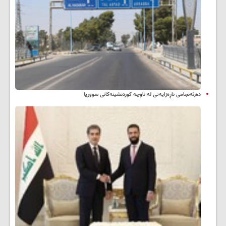
دەرئەنجامی ناڕەزایەتی لە ناوچە کوردنشینەکانی سووریا