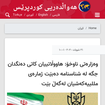
فارسی
English
کوردی
Türkçe
Home
ئێران
٢١ شوبات ٢٠٢٠ - ١٠:٠١
وەزارەتی ناوخۆ: هاووڵاتییان کاتی دەنگدان
جگە لە شناسنامە دەبێت ژمارەی
مللییەکەشیان لەگەڵ بێت