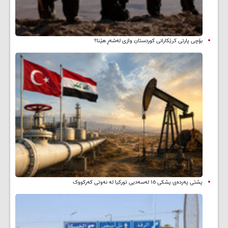
بۆچی پارتی کرێکارانی کوردستان وازی لەشەڕ هێنا؟
پشتی پەردەی پشکی ١٥ لەسەدیی تورکیا لە نەوتی کەرکووک