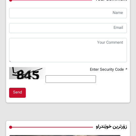
Enter Security Code
*
Send
زۆرترین خوێندراو