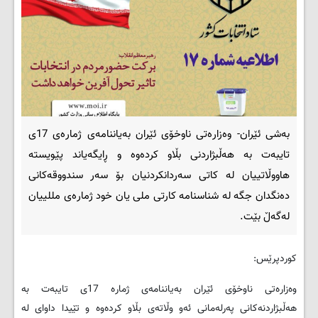
بەشی ئێران- وەزارەتی ناوخۆی ئێران بەیاننامەی ژمارەی 17ی
تایبەت بە هەڵبژاردنی بڵاو کردەوە و ڕایگەیاند پێویستە
هاووڵاتییان لە کاتی سەردانکردنیان بۆ سەر سندووقەکانی
دەنگدان جگە لە شناسنامە کارتی ملی یان خود ژمارەی مللییان
لەگەڵ بێت.
کوردپرێس:
وەزارەتی ناوخۆی ئێران بەیاننامەی ژمارە 17ی تایبەت بە
هەڵبژاردنەکانی پەرلەمانی ئەو وڵاتەی بڵاو کردەوە و تێیدا داوای لە