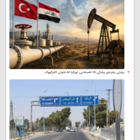
پشتی پەردەی پشکی ١٥ لەسەدیی تورکیا لە نەوتی کەرکووک