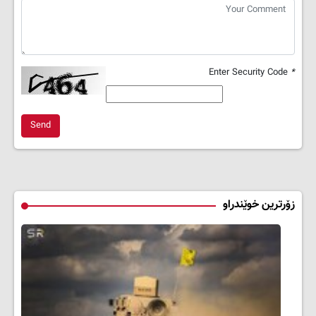
Enter Security Code
*
Send
زۆرترین خوێندراو