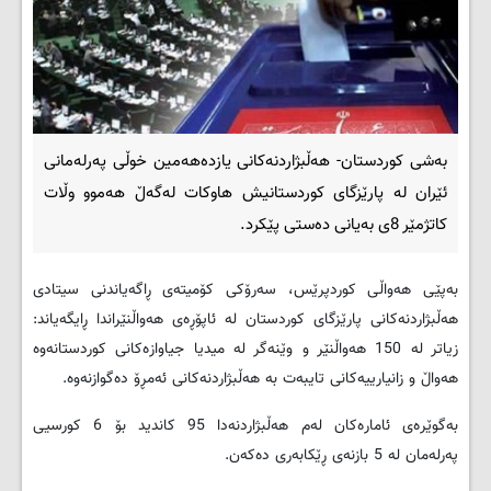
بەشی کوردستان- هەڵبژاردنەکانی یازدەهەمین خوڵی پەرلەمانی
ئێران لە پارێزگای کوردستانیش هاوکات لەگەڵ هەموو وڵات
کاتژمێر 8ی بەیانی دەستی پێکرد.
بەپێی هەواڵی کوردپرێس، سەرۆکی کۆمیتەی ڕاگەیاندنی سیتادی
هەڵبژاردنەکانی پارێزگای کوردستان لە ئاپۆڕەی هەواڵنێراندا ڕایگەیاند:
زیاتر لە 150 هەواڵنێر و وێنەگر لە میدیا جیاوازەکانی کوردستانەوە
هەواڵ و زانیارییەکانی تایبەت بە هەڵبژاردنەکانی ئەمڕۆ دەگوازنەوە.
بەگوێرەی ئامارەکان لەم هەڵبژاردنەدا 95 کاندید بۆ 6 کورسیی
پەرلەمان لە 5 بازنەی ڕێکابەری دەکەن.