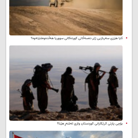
ئایا هێزی سەربازیی ژێر دەسەڵاتی کوردەکانی سووریا هەڵدەوەشێتەوە؟
بۆچی پارتی کرێکارانی کوردستان وازی لەشەڕ هێنا؟