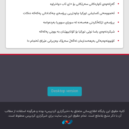
گەڕانەوەی ئاوارەکانی سەرێکانی بۆ ۱۰ی ئاب دواخراوە
ئەنجوومەنی ئاسایشی تورکیا چاودێریی پرۆسەی چەکدادانی پەکەکە دەکات
پرۆسەی تێکەڵکردنی هەسەدە لە سوپای سووریا بەردەوامە
شیکردنەوەی یاسا نوێی تورکیا بۆ کۆتاییهێنان بە بوونی پەکەکە
کۆبوونەوەیەکی بەرهەمدارمان لەگەڵ سەرۆک وەزیرانی عێراق ئەنجام دا
Desktop version
کليه حقوق اين پایگاه اطلاع‌رسانی متعلق به «خبرگزاری کردپرس» بوده و هرگونه استفاده از مطالب
آن با ذکر منبع بلامانع است. تمام حقوق این وب سایت برای خبرگزاری کردپرس محفوظ است.