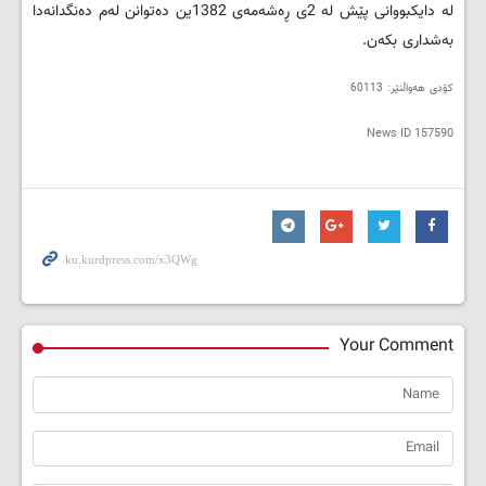
لە دایکبووانی پێش لە 2ی ڕەشەمەی 1382ین دەتوانن لەم دەنگدانەدا
بەشداری بکەن.
کۆدی هەواڵنێر: 60113
News ID
157590
Your Comment