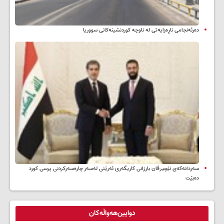
دەرئەنجامی ناڕەزایەتی لە ناوچە کوردنشینەکانی سووریا
سه‌ردانه‌کەی نێچیرڤان بارزانی كاریگه‌ری ئه‌رێنی له‌سه‌ر چاره‌سه‌ركردنی پرسی كورد
ده‌بێت
دوایین‌هەواڵەکان