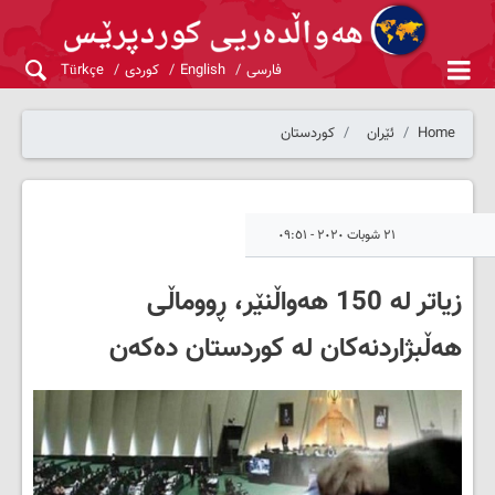
فارسی
English
کوردی
Türkçe
Home
ئێران
کوردستان
٢١ شوبات ٢٠٢٠ - ٠٩:٥١
زیاتر لە 150 هەواڵنێر، ڕووماڵی
هەڵبژاردنەکان لە کوردستان دەکەن