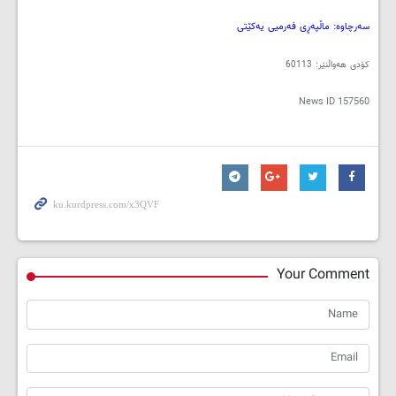
سەرچاوە: ماڵپەڕی فەرمیی یەکێتی
کۆدی هەواڵنێر: 60113
News ID
157560
Your Comment