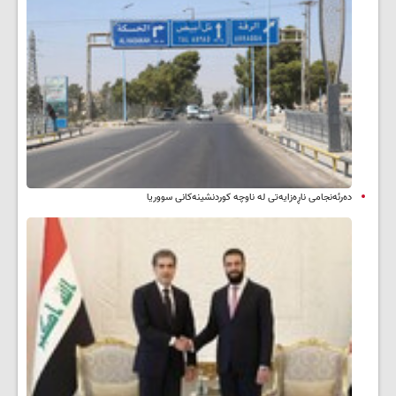
دەرئەنجامی ناڕەزایەتی لە ناوچە کوردنشینەکانی سووریا