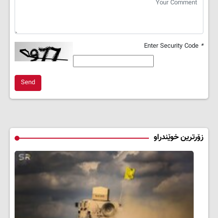
Enter Security Code
*
Send
زۆرترین خوێندراو