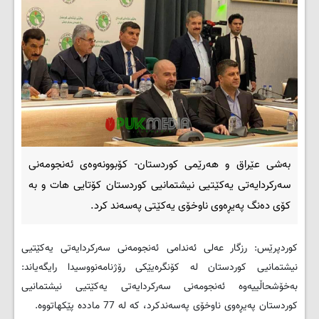
بەشی عێراق و هەرێمی کوردستان- کۆبوونه‌وه‌ی ئه‌نجومه‌نی
سه‌رکردایه‌تی یه‌کێتیی نیشتمانیی کوردستان کۆتایی هات و بە
کۆی ده‌نگ په‌یڕه‌وی ناوخۆی یه‌کێتی په‌سه‌ند کرد.
کوردپرێس: رزگار عه‌لی ئه‌ندامی ئه‌نجومه‌نی سه‌رکردایه‌تی یه‌کێتیی
نیشتمانیی کوردستان له‌ کۆنگره‌یێکی رۆژنامه‌نووسیدا رایگه‌یاند:
به‌خۆشحاڵییه‌وه‌ ئه‌نجومه‌نی سه‌رکردایه‌تی یه‌کێتیی نیشتمانیی
کوردستان په‌یڕه‌وی ناوخۆی په‌سه‌ندکرد، که‌ له‌ 77 مادده‌ پێکهاتووه‌.