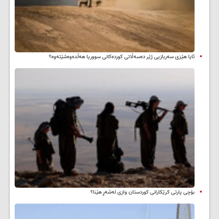
ئایا هێزی سەربازیی ژێر دەسەڵاتی کوردەکانی سووریا هەڵدەوەشێتەوە؟
بۆچی پارتی کرێکارانی کوردستان وازی لەشەڕ هێنا؟