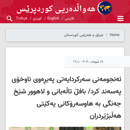
فارسی
English
کوردی
Türkçe
Home
عێراق و هەرێمی کوردستان
١٨ شوبات ٢٠٢٠ - ١٦:١٠
ئه‌نجومه‌نی سه‌رکردایه‌تی په‌یڕه‌وی ناوخۆی
په‌سه‌ند کرد/ بافڵ تاڵەبانی و لاهوور شێخ
جەنگی بە هاوسەرۆكانی یەكێتی
هەڵبژێردران