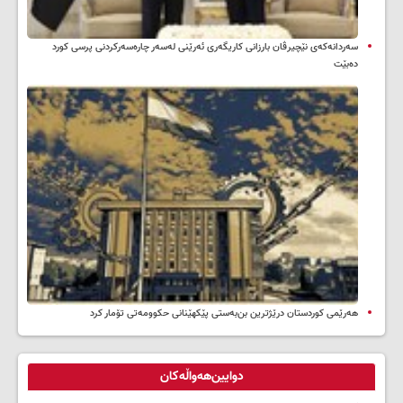
سه‌ردانه‌کەی نێچیرڤان بارزانی كاریگه‌ری ئه‌رێنی له‌سه‌ر چاره‌سه‌ركردنی پرسی كورد
ده‌بێت
هەرێمی کوردستان درێژترین بن‌بەستی پێکهێنانی حکوومەتی تۆمار کرد
دوایین‌هەواڵەکان