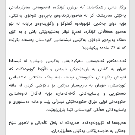
رزگار عه‌لی راشیگه‌یاند: "به‌ بڕیاری کۆنگره‌، ئه‌نجومه‌نی سه‌رکردایه‌تی
یه‌کێتی سه‌رپشک کرا له‌ هه‌مووارکردنه‌وه‌ی په‌یڕه‌وی ناوخۆی یه‌کێتی،
بۆیه‌ دوای چه‌ندین کۆبوونه‌وه‌ گفتوگۆ و راگۆڕینه‌وه‌ی برایانه‌ له‌ نێو
هه‌موو هه‌ڤاڵانی کۆنگره‌، ئه‌مڕۆ توانرا به‌شێوه‌یێکی باش و به‌ کۆی
ده‌نگ په‌یڕه‌وی ناوخۆی یه‌کێتیی نیشتمانیی کوردستان په‌سه‌ند بکرێت
که‌ له‌ 77 مادده‌ پێکهاتووه"‌.
ئه‌ندامەکەی ئه‌نجومه‌نی سه‌رکردایه‌تی یه‌کێتیی وتیشی: له‌ ئێستادا
عێراق به‌ گشتی به‌ بارودۆخێکی تایبه‌تی و ئاڵۆزدا گوزه‌رده‌کات که‌
ئه‌ویش پێکهێنانی حکوومه‌تی نوێیه‌، بۆیه‌ وه‌ک یه‌کێتیی نیشتمانیی
کوردستان، خۆمان به‌ به‌رپرسیار ده‌زانین بۆ داکۆکیی کردن له‌ مافه‌
ده‌ستوریی و یاساییه‌کانی گه‌له‌که‌مان، بۆیه‌ له‌گه‌ڵ ئه‌وه‌شداین
حکوومه‌تی نوێی عێراق حکوومه‌تێکی فیدراڵی بێت و مافه‌ ده‌ستووری و
یاساییه‌کانی خه‌ڵکی کوردستانی تێدا پارێزراوبێت.
هەروەها لە کۆبوونەوەکەدا هەریەكە لە بافڵ تاڵەبانی و لاهوور شێخ
جەنگی بە هاوسەرۆكانی یەكێتی هەڵبژێردران.