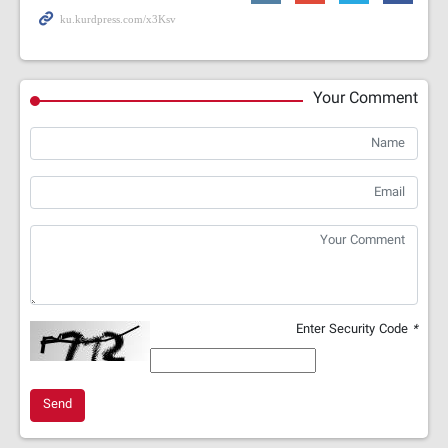
Your Comment
Enter Security Code
*
Send