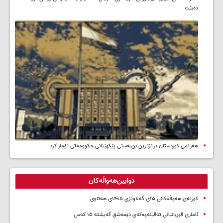
ده‌بێت
هەرێمی کوردستان درێژترین بن‌بەستی پێکهێنانی حکوومەتی تۆمار کرد
دوایین‌هەواڵەکان
کورتەی هەواڵەکانی ۱۵ی گەلاوێژی ۱۴۰۵ی هەتاوی
ئاماری قوربانیانی تەقینەوەکەی دیمەشق گەیشتە ۱۵ کەس