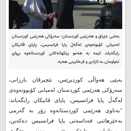
بەشی عێراق و هەرێمی کوردستان- سەرۆکی هەرێمی کوردستان
لەمیانی کۆبونەوەی لەگەڵ پاپا فرانسیس، پاپای ڤاتیکان
رایگەیاند ئێمە بە هەمو پێکهاتەکانی کوردستانەوە بڕوای
تەواومان بە ئازادی و فرەئایینی هەیە.
بەپێی هەواڵی کوردپرێس، نێچیرڤان بارزانی،
سەرۆکی هەرێمی کوردستان لەمیانی کۆبوونەوەی
لەگەڵ پاپا فرانسیس، پاپای ڤاتیکان رایگەیاند:
"بەناوی هەرێمی کوردستانەوە زۆر بە گەرمی
بەخێرهاتنی قەداسەتی پاپا فرانسیس دەکەین،