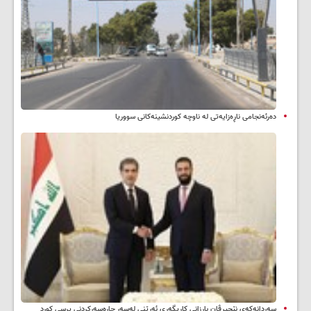
دەرئەنجامی ناڕەزایەتی لە ناوچە کوردنشینەکانی سووریا
سه‌ردانه‌کەی نێچیرڤان بارزانی كاریگه‌ری ئه‌رێنی له‌سه‌ر چاره‌سه‌ركردنی پرسی كورد