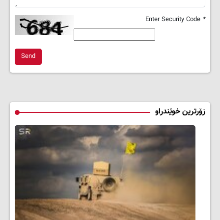
Enter Security Code
*
Send
زۆرترین خوێندراو