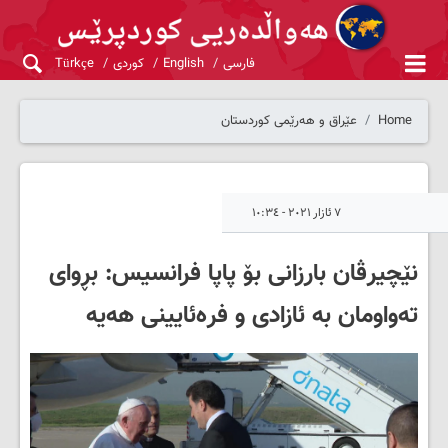
فارسی
English
کوردی
Türkçe
Home
عێراق و هەرێمی کوردستان
٧ ئازار ٢٠٢١ - ١٠:٣٤
نێچیرڤان بارزانی بۆ پاپا فرانسیس: بڕوای
تەواومان بە ئازادی و فرەئایینی هەیە