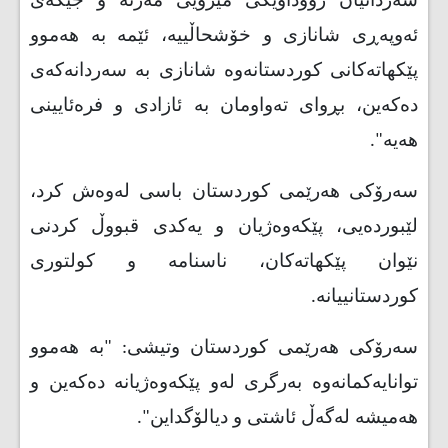
سەردانیان رووداوێکی مێژویی مەزنە و جێگەی
ئەوپەڕی شانازی و خۆشحاڵییە، ئێمە بە هەموو
پێکهاتەکانی کوردستانەوە شانازی بە سەردانەکەی
دەکەین، بڕوای تەواومان بە ئازادی و فرەئایینی
هەیە".
سەرۆکی هەرێمی کوردستان باسی لەوەش کرد،
لێبوردەیی، پێکەوەژیان و یەکدی قبووڵ کردنی
نێوان پێکهاتەکان، ناسنامە و کولتوری
کوردستانییانە.
سەرۆکی هەرێمی کوردستان وتیشی: "بە هەموو
توانایەکمانەوە بەرگری لەو پێکەوەژیانە دەکەین و
هەمیشە لەگەڵ ئاشتی و دیالۆگداین".