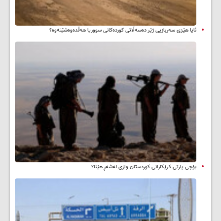
ئایا هێزی سەربازیی ژێر دەسەڵاتی کوردەکانی سووریا هەڵدەوەشێتەوە؟
بۆچی پارتی کرێکارانی کوردستان وازی لەشەڕ هێنا؟