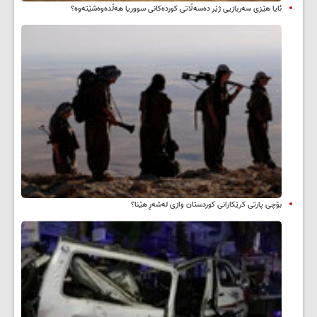
ئایا هێزی سەربازیی ژێر دەسەڵاتی کوردەکانی سووریا هەڵدەوەشێتەوە؟
بۆچی پارتی کرێکارانی کوردستان وازی لەشەڕ هێنا؟