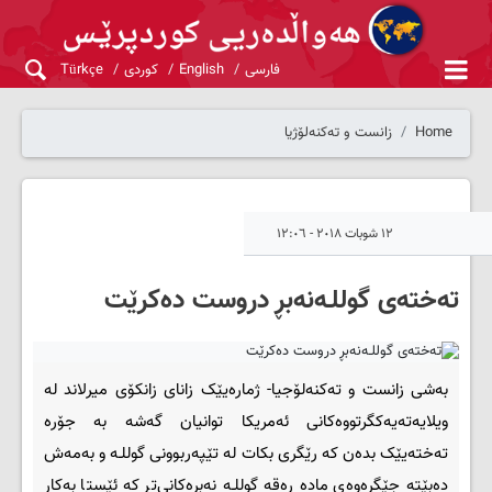
فارسی
English
کوردی
Türkçe
Home
زانست و تەکنەلۆژیا
١٢ شوبات ٢٠١٨ - ١٢:٠٦
ته‌خته‌ی گوللـه‌نه‌بڕ دروست ده‌كرێت
به‌شی زانست و ته‌کنه‌لۆجیا- ژماره‌یێک زانای زانكۆی میرلاند له‌
ویلایه‌ته‌یه‌كگرتووه‌كانی ئه‌مریكا توانیان گه‌شه‌ به‌ جۆره‌
ته‌خته‌یێک بده‌ن كه‌ رێگری بكات له‌ تێپه‌ربوونی گوللـه‌ و به‌مه‌ش
ده‌بێته‌ جێگره‌وه‌ی ماده‌ ڕه‌قه‌ گوللـه‌ نه‌بره‌كانی‌تر كه‌ ئێستا به‌كار