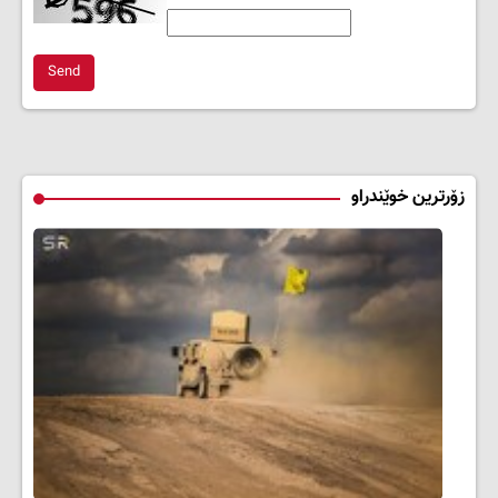
Send
زۆرترین خوێندراو