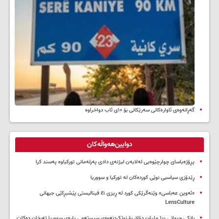
گەڕانەوەی ئاوارەکانی سەرێکانی بۆ ۱۰ی ئاب دواخراوە
دوایین‌هەواڵەکان
پڕۆژەیاسای چوارچێوەیی لەلایەن لیژنەی دادی پەرلەمانی تورکیاوە پەسند کرا
ڕێدۆزی سیاسیی نوێی کوردەکان لە تورکیا و سووریا
«ئەوین عەباسی» وێنەگرێکی کورد لە ڕیزی ٤١ فینالیستی پێشبڕکێی جیهانی
LensCulture
بانکی جیهانی ١٠٠ ملیۆن دۆلار بۆ نوێکردنەوەی سیستەمی پارەی سووریا تەرخان دەکات