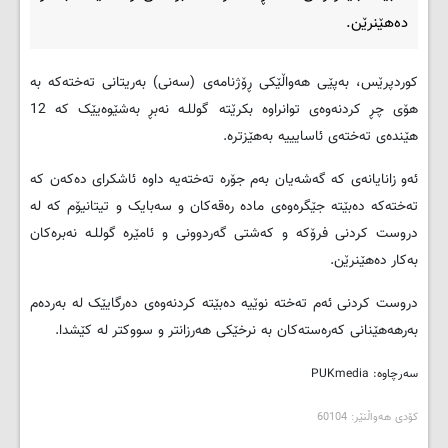
ده‌هێنرێن.
کوردپرێس، به‌پێی هه‌واڵێكی ڕۆژنامه‌ی (سه‌نی) به‌ریتانی ته‌خته‌كه‌ به‌
هۆی چڕ كردنه‌وه‌ی توانراوه‌ بكرێته‌ گوللـه‌ نه‌بڕ به‌شێوه‌یێک كه‌ 12
هێنده‌ی ته‌خته‌ی ئاسایییه‌ به‌هێزتره‌.
ئه‌و زانایانه‌ی كه‌ گه‌شه‌یان به‌م جۆره‌ ته‌خته‌یه‌ داوه‌ ئاشكرای ده‌كه‌ن كه‌
ته‌خته‌كه‌ ده‌بێته‌ جێگره‌وه‌ی ماده‌ ره‌قه‌كان و سه‌بایک و تیتانیۆم كه‌ له‌
دروست كردنی فرۆكه‌ و كه‌شتی گه‌ردوونی و ئامێره‌ گوللـه‌ نه‌بره‌كان
به‌كار ده‌هێنرێن.
دروست كردنی ئه‌م ته‌خته‌ نوێیه‌ ده‌بێته‌ كردنه‌وه‌ی ده‌رگایێک له‌ به‌رده‌م
به‌رهه‌هێنانی كه‌ره‌سته‌كان به‌ نرخێكی هه‌رزانتر و سووكتر له‌ كێشدا.
سه‌رچاوه‌: PUKmedia
کۆدی هه‌واڵنێر: 60104