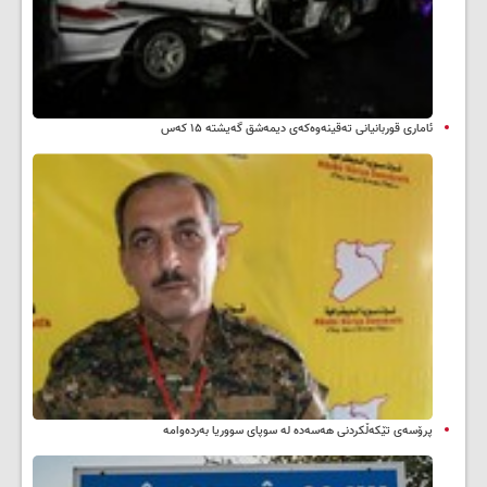
ئاماری قوربانیانی تەقینەوەکەی دیمەشق گەیشتە ۱۵ کەس
پرۆسەی تێکەڵکردنی هەسەدە لە سوپای سووریا بەردەوامە