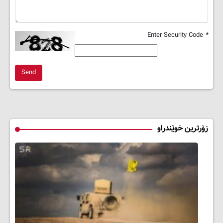
Enter Security Code
*
Send
زۆرترین خوێندراو