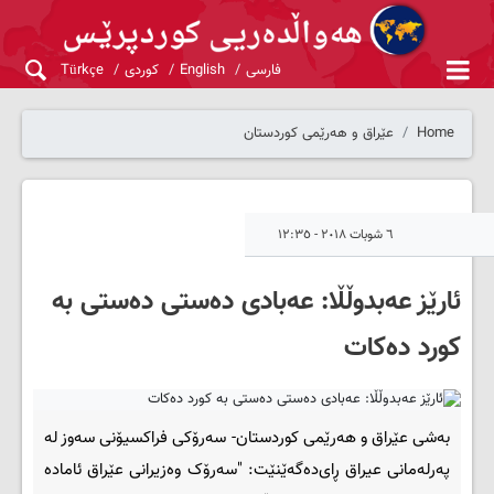
فارسی
English
کوردی
Türkçe
Home
عێراق و هەرێمی کوردستان
٦ شوبات ٢٠١٨ - ١٢:٣٥
ئارێز عه‌بدوڵڵا: عه‌بادی ده‌ستی ده‌ستی به‌
کورد ده‌کات
به‌شی عێراق و هه‌رێمی کوردستان- سه‌رۆكی فراكسیۆنی سه‌وز له‌
په‌رله‌مانی عیراق ڕای‌ده‌گه‌ێنێت: "سه‌رۆک وه‌زیرانی عێراق ئاماده‌