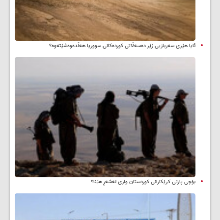
ئایا هێزی سەربازیی ژێر دەسەڵاتی کوردەکانی سووریا هەڵدەوەشێتەوە؟
بۆچی پارتی کرێکارانی کوردستان وازی لەشەڕ هێنا؟