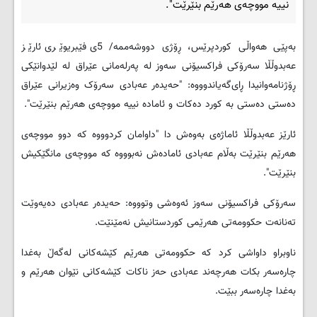
نییه‌ مووچه‌ی هه‌رێم بنێرێت".
به‌پێی هه‌واڵی کوردپرێس، ڕۆژی دووشه‌ممه‌/ 5ی فێبریوێری ئارێز
عه‌بدوڵڵا سه‌رۆكی فراكسیۆنی سه‌وز له‌ په‌رله‌مانی عێراق له‌ لێدوانێكی
ڕۆژنامه‌وانیدا ڕای‌گه‌یاندوووه‌: "‌حه‌یده‌ر عه‌بادی سه‌رۆک وه‌زیرانی عێراق
ده‌ستی ده‌ستی به‌ كورد ده‌كات و ئاماده‌ نییه‌ مووچه‌ی هه‌رێم بنێرێت".
ئارێز عه‌بدوڵڵا ئاماژه‌ی به‌وه‌ش دا "داوامان كردوووه‌ كه‌ دوو مووچه‌ی
هه‌رێم بنێرێت به‌ڵام عه‌بادی ئاماده‌ش نه‌بوووه‌ كه‌ مووچه‌ی مانگێكیش
بنێرێت".
سه‌رۆكی فراكسیۆنی سه‌وز ئه‌وه‌شی وتوووه‌: حه‌یده‌ر عه‌بادی ده‌یه‌وێت
ته‌نانه‌ت حكوومه‌تی هه‌رێمی كوردستانیش نه‌مێنێت.
ناوبراو داواشی كرد كه‌ حكوومه‌تی هه‌رێم كێشه‌كانی له‌گه‌ڵ به‌غدا
چاره‌سه‌ر بكات هه‌رچه‌ند عه‌بادی حه‌ز ناكات كێشه‌كانی نێوان هه‌رێم و
به‌غدا چاره‌سه‌ر ببێت.