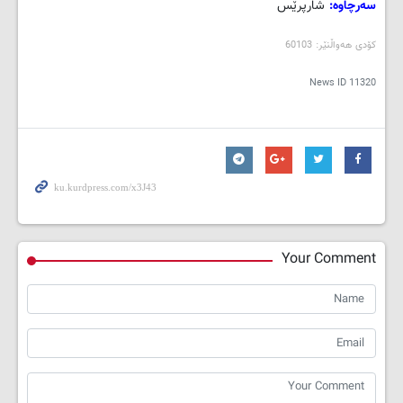
سه‌رچاوه‌:
شارپرێس
کۆدی هه‌واڵنێر: 60103
News ID
11320
Your Comment