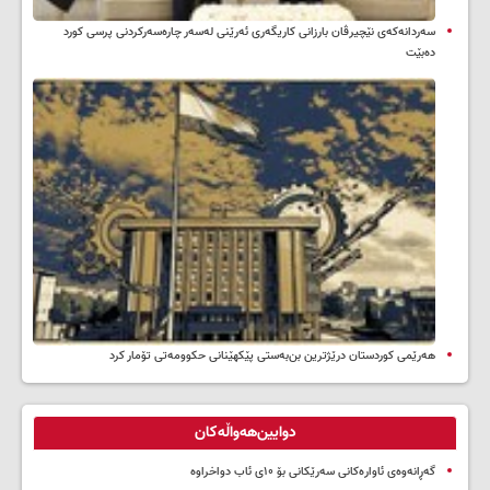
سه‌ردانه‌کەی نێچیرڤان بارزانی كاریگه‌ری ئه‌رێنی له‌سه‌ر چاره‌سه‌ركردنی پرسی كورد
ده‌بێت
هەرێمی کوردستان درێژترین بن‌بەستی پێکهێنانی حکوومەتی تۆمار کرد
دوایین‌هەواڵەکان
گەڕانەوەی ئاوارەکانی سەرێکانی بۆ ۱۰ی ئاب دواخراوە