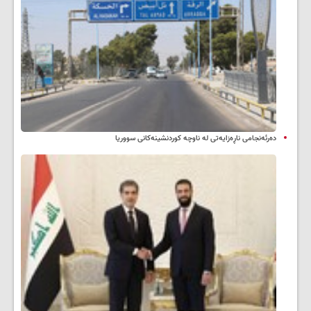
دەرئەنجامی ناڕەزایەتی لە ناوچە کوردنشینەکانی سووریا