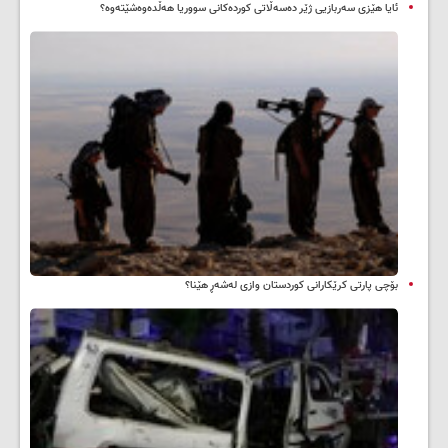
ئایا هێزی سەربازیی ژێر دەسەڵاتی کوردەکانی سووریا هەڵدەوەشێتەوە؟
بۆچی پارتی کرێکارانی کوردستان وازی لەشەڕ هێنا؟