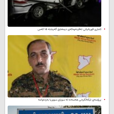
ئاماری قوربانیانی تەقینەوەکەی دیمەشق گەیشتە ۱۵ کەس
پرۆسەی تێکەڵکردنی هەسەدە لە سوپای سووریا بەردەوامە