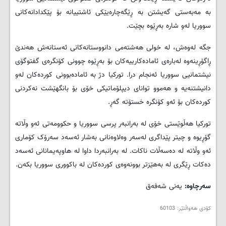
به‌ مه‌به‌ستی گه‌یشتن به‌ ڕێگه‌چاره‌یێکی ئاشتییانه‌ بۆ پێکدادانه‌کانی
سووریا له‌و شاره‌ به‌ڕێوه‌ بچێت.
جگه‌ له‌وه‌ش، له‌ خولی هه‌شته‌می دانووستانه‌کانی ئه‌ستانه‌ش هه‌ندێ
ڕاگۆڕینه‌وه‌ له‌باره‌ی ئاماده‌کارییه‌کان بۆ به‌ڕێوه‌ چوونی کۆنگره‌ی گفتوگۆی
نیشتمانیی سووریا ئه‌نجام درا. تورکیا دژ به‌ ئاماده‌بوونی کورده‌کان له‌و
دانیشتنه‌یه‌ و هه‌موو توانای دیپلۆماتیکی خۆی بۆ بانگهێشت نه‌کردنی
کورده‌کان بۆ ئه‌و کۆنگره‌ خستۆته‌ گه‌ڕ.
تورکیا هه‌ڵوێستی خۆی له‌ به‌رانبه‌ر پرسی سووریا و حکوومه‌تی ئه‌و وڵاته‌
گۆڕیوه‌ و چیتر پێداگری له‌سه‌ر وه‌لاوه‌نانی به‌شار ئه‌سه‌د سه‌رۆک کۆماری
ئه‌و وڵاته‌ له‌ ده‌سه‌ڵات ناکات. له‌ به‌رانبه‌ردا داوا له‌ هاوپه‌یمانانی ئه‌سه‌د
ده‌کات ڕێگری له‌ به‌هێزتر بوونه‌وه‌ی کورده‌کان له‌ باکووری سووریا بکه‌ن.
سه‌رچاوه‌:
یه‌نی شه‌فه‌ق
کۆدی هه‌واڵنێر: 60103