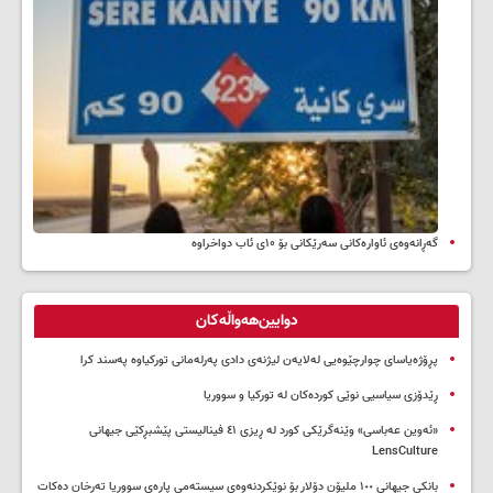
گەڕانەوەی ئاوارەکانی سەرێکانی بۆ ۱۰ی ئاب دواخراوە
دوایین‌هەواڵەکان
پڕۆژەیاسای چوارچێوەیی لەلایەن لیژنەی دادی پەرلەمانی تورکیاوە پەسند کرا
ڕێدۆزی سیاسیی نوێی کوردەکان لە تورکیا و سووریا
«ئەوین عەباسی» وێنەگرێکی کورد لە ڕیزی ٤١ فینالیستی پێشبڕکێی جیهانی
LensCulture
بانکی جیهانی ١٠٠ ملیۆن دۆلار بۆ نوێکردنەوەی سیستەمی پارەی سووریا تەرخان دەکات