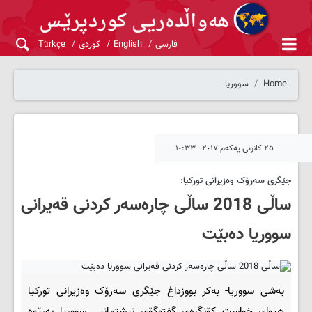
فارسی
English
کوردی
Türkçe
Home
سووریا
٢٥ کانونی یەکەم ٢٠١٧ - ١٠:٣٣
جێگری سه‌رۆک وه‌زیرانی تورکیا:
ساڵی 2018 ساڵی چاره‌سه‌ر کردنی قه‌یرانی
سووریا ده‌بێت
به‌شی سووریا- به‌کر بووزداغ جێگری سه‌رۆک وه‌زیرانی تورکیا
هیوای خواست کۆنگره‌ی گفتوگۆی نیشتمانیی سووریا به‌ڕێوه‌