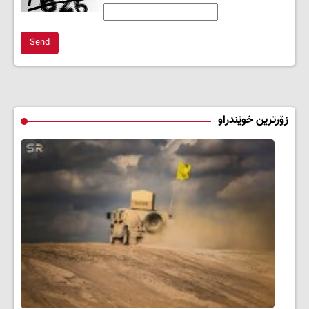
Send
زۆرترین خوێندراو