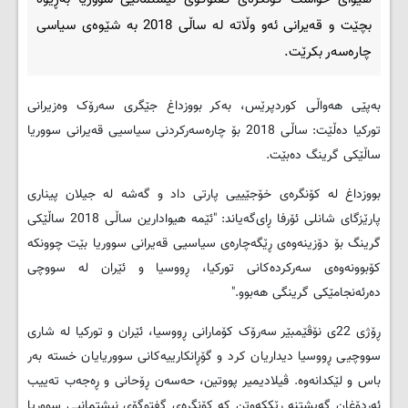
بچێت و قه‌یرانی ئه‌و وڵاته‌ له‌ ساڵی 2018 به‌ شێوه‌ی سیاسی
چاره‌سه‌ر بکرێت.
به‌پێی هه‌واڵی کوردپرێس، به‌کر بووزداغ جێگری سه‌رۆک وه‌زیرانی
تورکیا ده‌ڵێت: ساڵی 2018 بۆ چاره‌سه‌رکردنی سیاسیی قه‌یرانی سووریا
ساڵێکی گرینگ ده‌بێت.
بووزداغ له‌ کۆنگره‌ی خۆجێییی پارتی داد و گه‌شه‌ له‌ جیلان پیناری
پارێزگای شانلی ئۆرفا ڕای‌گه‌یاند: "ئێمه‌ هیوادارین ساڵی 2018 ساڵێکی
گرینگ بۆ دۆزینه‌وه‌ی ڕێگه‌چاره‌ی سیاسیی قه‌یرانی سووریا بێت چوونکه‌
کۆبوونه‌وه‌ی سه‌رکرده‌کانی تورکیا، ڕووسیا و ئێران له‌ سووچی
ده‌رئه‌نجامێکی گرینگی هه‌بوو."
ڕۆژی 22ی نۆڤێمبێر سه‌رۆک کۆمارانی ڕووسیا، ئێران و تورکیا له‌ شاری
سووچیی ڕووسیا دیداریان کرد و گۆڕانکارییه‌کانی سووریایان خسته‌ به‌ر
باس و لێکدانه‌وه‌. ڤیلادیمیر پووتین، حه‌سه‌ن ڕۆحانی و ڕه‌جه‌ب ته‌ییب
ئه‌ردۆغان گه‌یشتنه‌ ڕێککه‌وتن که‌ کۆنگره‌ی گفتوگۆی نیشتمانیی سووریا