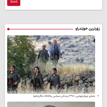
Send
زۆرترین خوێندراو
یاسای چوارچێوەیی ۳۹۰۰ زیندانی سیاسی پەکەکە دەگرێتەوە