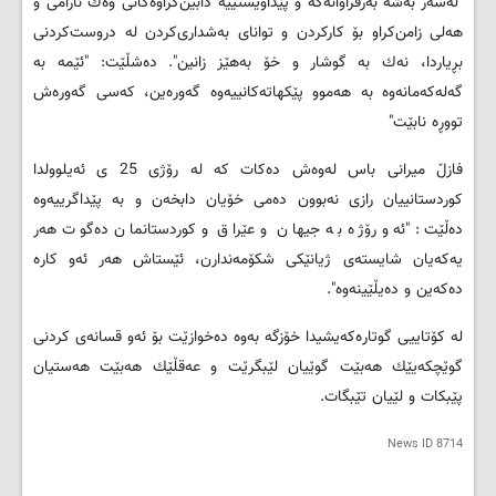
"لەسەر بەشە بەرفراوانەكە و پێداویستییە دابین‌كراوەكانی وەك ئارامی و
هەلی زامن‌كراو بۆ كاركردن و توانای بەشداری‌كردن لە دروست‌كردنی
بڕیاردا، نەك بە گوشار و خۆ بەهێز زانین". دەشڵێت: "ئێمە بە
گەلەكەمانەوە بە هەموو پێكهاتەكانییەوە گەورەین، كەسی گەورەش
تووڕە نابێت"
فازڵ میرانی باس لەوەش دەكات كە لە رۆژی 25 ی ئەیلوولدا
كوردستانییان رازی نەبوون دەمی خۆیان دابخەن ‌و بە پێداگرییەوە
دەڵێت: "ئەو رۆژە بە جیهان و عێراق و كوردستانمان دەگوت هەر
یەكەیان شایستەی ژیانێكی شكۆمەندارن، ئێستاش هەر ئەو كارە
دەكەین و دەیڵێینەوە".
لە كۆتاییی گوتارەكەیشیدا خۆزگە بەوە دەخوازێت بۆ ئەو قسانەی كردنی
گوێچكەیێك هەبێت گوێیان لێبگرێت و عەقڵێك هەبێت هەستیان
پێبكات و لێیان تێبگات.
News ID
8714