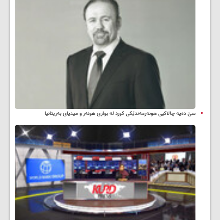
سێ دەیە چالاکیی هونەرمەندێکی کورد لە بواری هونەر و میدیای بەریتانیا