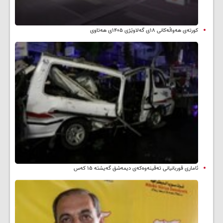
کورتەی هەواڵەکانی ۱۸ی گەلاوێژی ۱۴۰۵ی هەتاوی
ئاماری قوربانیانی تەقینەوەکەی دیمەشق گەیشتە ۱۵ کەس