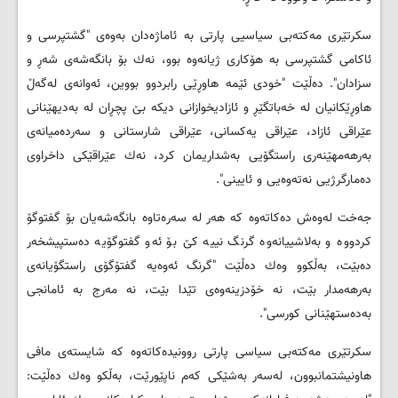
سكرتێری مەكتەبی سیاسیی پارتی بە ئاماژەدان بەوەی "گشتپرسی و
ئاكامی گشتپرسی بە هۆكاری ژیانەوە بوو، نەك بۆ بانگەشەی شەڕ و
سزادان". دەڵێت "خودی ئێمە هاوڕێی رابردوو بووین، ئەوانەی لەگەڵ
هاوڕێكانیان لە خەباتگێڕ و ئازادیخوازانی دیكە بێ پچڕان لە بەدیهێنانی
عێراقی ئازاد، عێراقی یەكسانی، عێراقی شارستانی و سەردەمیانەی
بەرهەمهێنەری راستگۆیی بەشداریمان كرد، نەك عێراقێكی داخراوی
دەمارگرژیی نەتەوەیی و ئایینی".
جەخت لەوەش دەكاتەوە كە هەر لە سەرەتاوە بانگەشەیان بۆ گفتوگۆ
كردووە ‌و بەلاشییانەوە گرنگ نییە كێ‌ بۆ ئەو گفتوگۆیە دەستپیشخەر
دەبێت، بەڵكوو وەك دەڵێت "گرنگ ئەوەیە گفتۆگۆی راستگۆیانەی
بەرهەمدار بێت، نە خۆدزینەوەی تێدا بێت، نە مەرج بە ئامانجی
بەدەستهێنانی كورسی".
سكرتێری مەكتەبی سیاسی پارتی روونیدەكاتەوە کە شایستەی مافی
هاونیشتمانبوون، لەسەر بەشێكی كەم ناپێورێت، بەڵكو وەك دەڵێت: