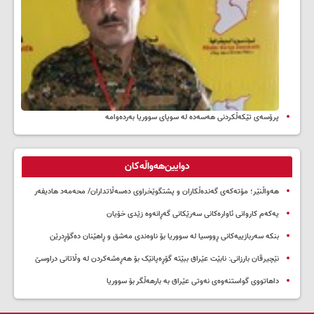
پرۆسەی تێکەڵکردنی هەسەدە لە سوپای سووریا بەردەوامە
دوایین‌هەواڵەکان
هەواڵنێر؛ مۆتەکەی گەندەڵکاران و پشتگوێخراوی دەسەڵاتداران/ محەمەد هادیفەر
یەکەم کاروانی ئاوارەکانی سەرێکانی گەڕانەوە زێدی خۆیان
بنکە سەربازییەکانی ڕووسیا لە سووریا بۆ ناوەندی مەشق و ڕاهێنان دەگۆڕدرێن
نێچیرڤان بارزانی: نابێت عێراق ببێتە گۆڕەپانێک بۆ هەڕەشەکردن لە وڵاتانی دراوسێ
داهاتووی گواستنەوەی نەوتی عێراق بە بارهەڵگر بۆ سووریا