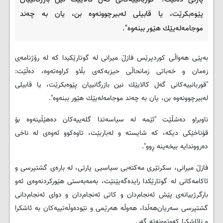
پێوەبكرێت، یا قابیلی لەبیرچوونەوە بن، یان بە چەند
موجامەلەیێك هێور ببنەوە".
بەپێی هەواڵی کوردپرێس فازڵ میرانی لە گوتارێکیدا كە لە رۆژنامەی
زەمان و خەباتی زمانحاڵی حیزبەكەی بڵاو كراوەتەوە، دەڵێت:
"قوربانییەكانی گەل كالایێك نین بازرگانییان پێوەبكرێت، یا قابیلی
لەبیرچوونەوە بن، یان بە چەند موجامەلەیێك هێور ببنەوە".
ناوبراو دەشڵێت "ئێمە لە سیاسەتدا گلەییەكان دەهێڵینەوە بۆ
قۆناخێكی دیكە، كە شایستە و لەباربێت، تاوەکوو ئەوەی لە ناخی
دەرووندایە بیخەینە ڕوو".
فازڵ میرانی، سكرتێری مەكتەبی سیاسیی پارتی، لە بارەی گشتپرسی ‌و
ئاكامەكانی لە گوتارێکدا رایدەگەیێنێت، بەمەبەستی هێوركردنەوەی ئەو
بارگرژییانەی پێش ئەنجام‌دان و كاتی ئەنجام‌دان و دوای ئەنجام‌دانی
گشتپرسی سەریان‌هەڵدا، هەوڵە هەرێمی و نێودەوڵەتییەكان بە ئاشكرا
و نائاشكرا كەوتوونەتە گەڕ.