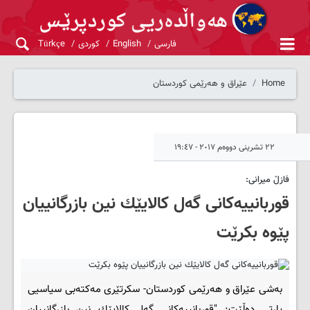
فارسی
English
کوردی
Türkçe
Home
عێراق و هەرێمی کوردستان
٢٢ تشرینی دووەم ٢٠١٧ - ١٩:٤٧
فازڵ میرانی:
قوربانییەكانی گەل كالایێك نین بازرگانییان
پێوە بكرێت
بەشی عێراق و هەرێمی کوردستان- سكرتێری مەكتەبی سیاسیی
پارتی دەڵێت: "قوربانییەكانی گەل كالایێك نین بازرگانییان