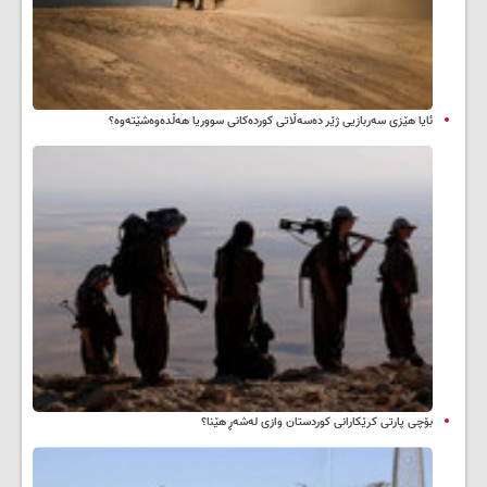
ئایا هێزی سەربازیی ژێر دەسەڵاتی کوردەکانی سووریا هەڵدەوەشێتەوە؟
بۆچی پارتی کرێکارانی کوردستان وازی لەشەڕ هێنا؟