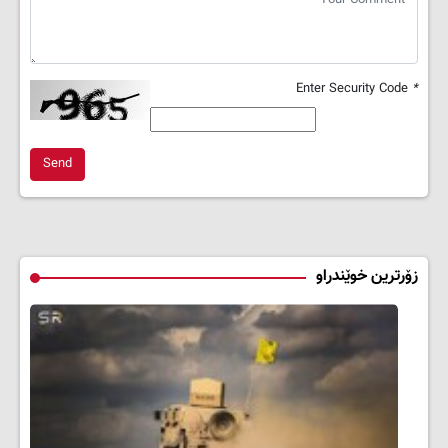
Enter Security Code
*
Send
زۆرترین خوێندراو