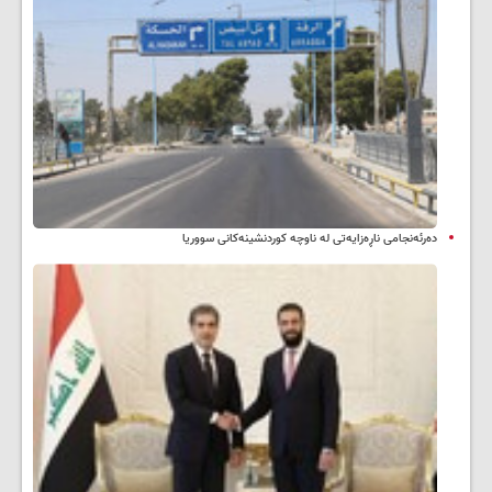
دەرئەنجامی ناڕەزایەتی لە ناوچە کوردنشینەکانی سووریا