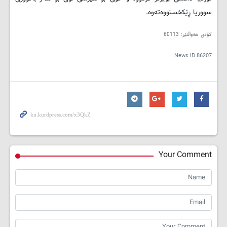
سووریا ڕێکخستووەتەوە.
کۆدی هەواڵنێر: 60113
News ID
86207
Your Comment