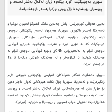
سووریا بەجێبێڵێت، کورد پێکەوە ژیان لەگەڵ بەشار ئەسەد و
ڕووسیای پێباشترە تا زاڵ بوونی تورکیا بەسەر ناوچەکانیاندا.
بەپێی هەواڵی کوردپرێس، پاش چەندین مانگ گفتوگۆ لەنێوان تورکیا و
ئەمەریکا لەسەر باکووری سووریا، هەردوولا لەسەر پێکهێنانی ناوچەی
ئارام ڕێککەوتن. مەزلووم کۆبانێ فەرماندەی هێزەکانی سووریای
دیموکرات کە لە هێزی کورد و عەرەب پێکهاتووە لەبارەی قووڵایی
ناوچەی ئارام بە تەلەفیزیۆنی
CNN
ی وتووە قووڵایی ناوچەی ئارام لە
هەندێک شوێندا 5 کیلۆمەتر و لە هەندێک شوێنی دیکەدا تا 12
کیلۆمەتر دەبێت.
ناوبراو دەشڵێت ئەگەر هەوڵەکان لەبارەی پێکهێنانی ناوچەی ئارام
ڕابگیردرێت و ئەمەریکا سووریا چۆڵ بکات هێزەکانی ئەوان ناچار دەبن
بۆ خۆپاراستن لە هەڕەشەکانی تورکیا لەگەڵ بەشار ئەسەد و ڕووسیا
دەست بە دانووستان بکەنەوە. هەڵبەت ناوبراو جەختی کردەوە کە ئەمە
هەڵبژاردنێکە لەنێوان خراپ (سووریا و رووسیا) و خراپتردا (تورکیا).