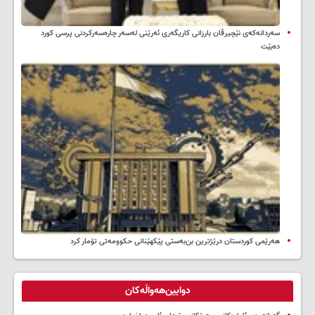
سه‌ردانه‌کەی نێچیرڤان بارزانی كاریگه‌ری ئه‌رێنی له‌سه‌ر چاره‌سه‌ركردنی پرسی كورد
ده‌بێت
هەرێمی کوردستان درێژترین بن‌بەستی پێکهێنانی حکوومەتی تۆمار کرد
دوایین‌هەواڵەکان