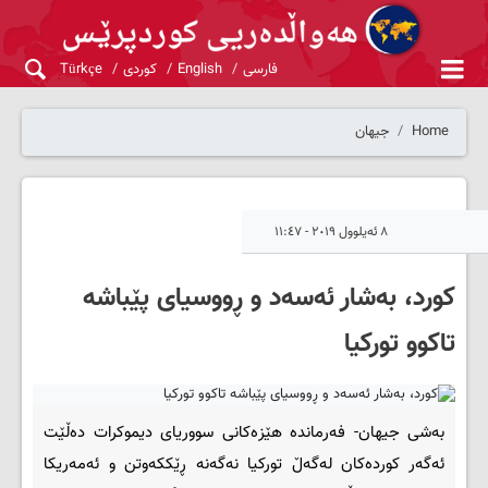
فارسی
English
کوردی
Türkçe
Home
جیهان
٨ ئەیلوول ٢٠١٩ - ١١:٤٧
کورد، بەشار ئەسەد و ڕووسیای پێباشە
تاکوو تورکیا
بەشی جیهان- فەرماندە هێزەکانی سووریای دیموکرات دەڵێت
ئەگەر کوردەکان لەگەڵ تورکیا نەگەنە ڕێککەوتن و ئەمەریکا