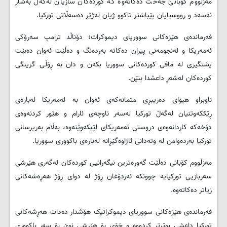
مەزلووم کۆبانێ جەخت دەکاتەوە کە کوردەکان سازیان لەگەڵ بەشار
ئەسەد و رووسیایان پێباشتر تاکوو ژیان لەژێر دەسەڵاتی تورکیا.
فەرماندەی هێزەکانی سووریای دیموکرات؛ دۆناڵد ترامپ سەرۆکی
ئەمەریکا و ئەنجومەنی پیران دەکاتە بەردەنگ و دەڵێت ئەوان دەبێت
پشتگیری لە مافی کوردەکانی سووریا بکەن و دان بە ڕۆڵی گرینگی
کوردەکان لەشەڕ داعشدا بنێن.
ناوبراو هیوای دەریبڕی متمانەکەی ئەوان بە ئەمەریکا لەبارەی
ڕێککەوتنیان لەگەڵ تورکیا لەسەر ناوچەی ئارام و هێور کردنەوەی
دۆخەکە کاردانەوەی دروستی ئەمەریکای لێبکەوێتەوە، بەڵام بەرپرسانی
تورکیا بەردەوامن لە وتەدانی ئاژاوەگێڕانە لەبارەی باکووری سووریا.
مەزڵووم کۆبانی دەڵێت گەورەترین نیگەرانیی کوردەکان ئەگەری هێرشی
سەربازیی تورکیایە چوونکە ئەردۆغان ڕۆژ لە دوای ڕۆژ هەڕەشەکانی
زیاتر دەکاتەوە.
فەرماندەی هێزەکانی سووریای دیموکراتیک هۆشدار دەدات هەڕشەکانی
تورکیا داعشی بوێرتر کردووە و خۆی بۆ هێرشی نوێ بۆ سەر باکووری