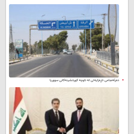
دەرئەنجامی ناڕەزایەتی لە ناوچە کوردنشینەکانی سووریا