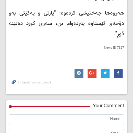
هەروەها جەختیشی کردەوە: "پارتی و یەکێتی بەو
دۆخەی ئێستاوە بەردەوام بن، سەری کورد دەنێنە
قوڕ".
News ID
7827
Your Comment