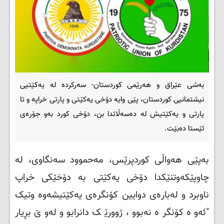
بەشی عێراق و هەرێمی کوردستان- سەرکردە لە یەکێتیی
نیشتمانیی کوردستان، پێی وایە دۆخی یەکێتی و پارتی خراپە و تا
پارتی و یەکێتیش لە دەسەڵاتدا بن، دۆخی کورد بەو جۆرەی
ئێستا دەبێت.
بەپێی هەواڵی کوردپرێس، مەحموود سەنگاوی، لە
چاوپێکەوتنێکدا دۆخی یەکێتی بە دۆخێکی خراپ
ناوبرد و لەبارەی دوایین کۆنگرەی یەکێتیشەوە وتیک
"ئەوە کۆنگرە نەبوو، ژوورێک دانرابوو لەوێ بڕیار