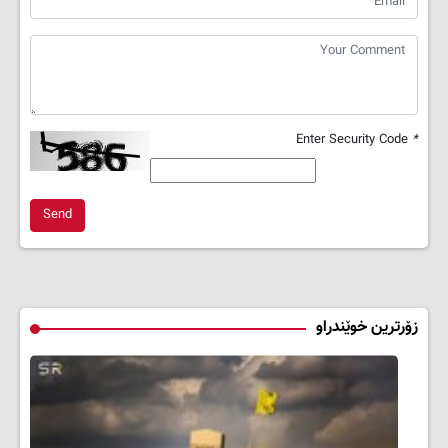
Enter Security Code
*
Send
زۆرترین خوێندراو