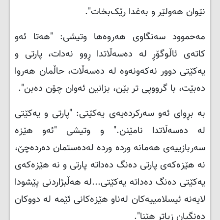
نێوان هەولێر و بەغدا رێک‌بخات
."
مەحموود سەنگاوی هەروەها وتیشی: "هەتا ئەو
کاتەی ئاڵوگۆڕ لە دەسەڵاتدا ڕوو نەدات، پارتی و
یەکێتی دوور نەکەونەوە لە دەسەڵات، حاڵمان هەروا
دەبێت، با گرووپی تر بێن، بزانین ئەوان چۆن دەبن
."
بە بڕوای ئەو سەرکردەیەی یەکێتی: "پارتی و یەکێتی
لە دەسەڵاتدا نامێنن." و وتیشی "ئەو هێزە
سەربازییەی هەمانە وردە وردە لەدەستمان دەردەچێ،
نە هێزەکەی پارتی دەنگ دەداتە پارتی و نە هێزەکەی
یەکێتی دەنگ دەداتە یەکێتی...لە هەڵبژاردنی پێشودا
لایەنە ئیسلامییەکان لەناو هێزەکانی ئێمە لە دووکان
دەنگیان زیاتر هێنا
."