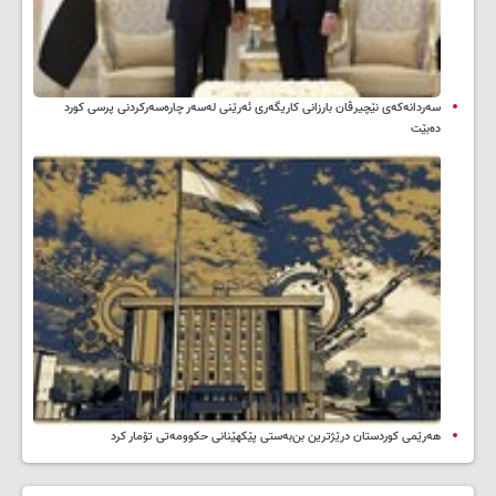
سه‌ردانه‌کەی نێچیرڤان بارزانی كاریگه‌ری ئه‌رێنی له‌سه‌ر چاره‌سه‌ركردنی پرسی كورد
ده‌بێت
هەرێمی کوردستان درێژترین بن‌بەستی پێکهێنانی حکوومەتی تۆمار کرد