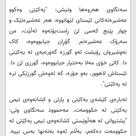
سەنگاوی هەروەها وتیشی: "یەکێتی وەکوو
عەشیرەتەکانی ئێستای لێهاتووە، هەر عەشیرەتێک و
چوار پێنج کەسی لێ ڕاست‌بۆتەوە ئەڵێت، من
سەرۆک عەشیرەتم. گۆڕان جیابووەوە، کاک
نەوشیروان رۆیشت ئەو گورزە گەورەیەی لە یەکێتی
دا. کاتی خۆی مەلا بەختیار جیابووەوە، گورزی لێ دا.
ئێستاش لاهوور، بەو جۆرە، کە ئەوەش گورزێکی ترە
لە یەکێتی
."
لەبارەی کێشەی یەکێتی و پارتی و کشانەوەی تیمی
یەکێتی لە حکوومەت، مەحموود سەنگاوی وتی:
"پشتیوانی لە هەڵوێستی کشانەوەی تیمی یەکێتی لە
حکوومەت دەکەم، بەڵام ئەوە بەتەنها بەس نییە.