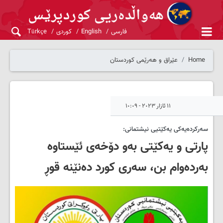
فارسی
English
کوردی
Türkçe
Home
عێراق و هەرێمی کوردستان
١١ ئازار ٢٠٢٣ - ١٠:٠٩
سەرکردەیەکی یەکێتیی نیشتمانی:
پارتی و یەکێتی بەو دۆخەی ئێستاوە
بەردەوام بن، سەری کورد دەنێنە قوڕ