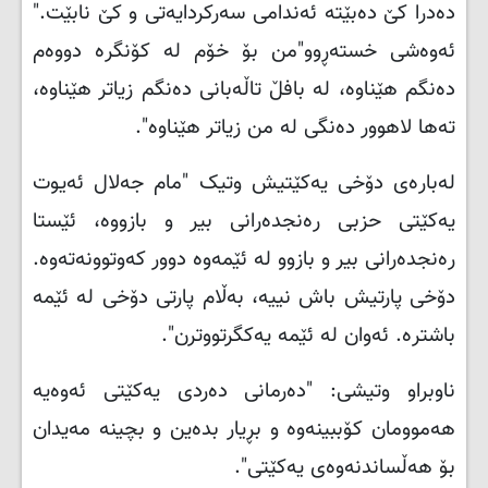
دەدرا کێ دەبێتە ئەندامی سەرکردایەتی و کێ نابێت."
ئەوەشی خستەڕوو"من بۆ خۆم لە کۆنگرە دووەم
دەنگم هێناوە، لە بافڵ تاڵەبانی دەنگم زیاتر هێناوە،
تەها لاهوور دەنگی لە من زیاتر هێناوە
."
لەبارەی دۆخی یەکێتیش وتیک "مام جەلال ئەیوت
یەکێتی حزبی رەنجدەرانی بیر و بازووە، ئێستا
رەنجدەرانی بیر و بازوو لە ئێمەوە دوور کەوتوونەتەوە.
دۆخی پارتیش باش نییە، بەڵام پارتی دۆخی لە ئێمە
باشترە. ئەوان لە ئێمە یەکگرتووترن
."
ناوبراو وتیشی: "دەرمانی دەردی یەکێتی ئەوەیە
هەموومان کۆببینەوە و بڕیار بدەین و بچینە مەیدان
بۆ هەڵساندنەوەی یەکێتی
."