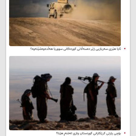
ئایا هێزی سەربازیی ژێر دەسەڵاتی کوردەکانی سووریا هەڵدەوەشێتەوە؟
بۆچی پارتی کرێکارانی کوردستان وازی لەشەڕ هێنا؟