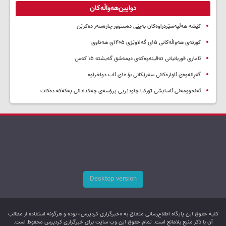
دوایین‌هەواڵەکان
کێشە هەڵپەسێردراوەکان بەپێی دەستوور چارەسەر دەکرێن
کورتەی هەواڵەکانی ۱۵ی گەلاوێژی ۱۴۰۵ی هەتاوی
ئاماری قوربانیانی تەقینەوەکەی دیمەشق گەیشتە ۱۵ کەس
گەڕانەوەی ئاوارەکانی سەرێکانی بۆ ۱۰ی ئاب دواخراوە
ئەنجوومەنی ئاسایشی تورکیا چاودێریی پرۆسەی چەکدادانی پەکەکە دەکات
Desktop version
کليه حقوق اين پایگاه اطلاع‌رسانی متعلق به «خبرگزاری کردپرس» بوده و هرگونه استفاده از مطالب
آن با ذکر منبع بلامانع است. تمام حقوق این وب سایت برای خبرگزاری کردپرس محفوظ است.