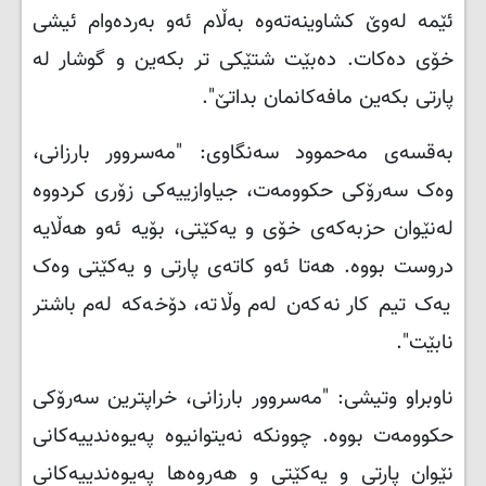
ئێمە لەوێ کشاوینەتەوە بەڵام ئەو بەردەوام ئیشی
خۆی دەکات. دەبێت شتێکی تر بکەین و گوشار لە
پارتی بکەین مافەکانمان بداتێ
."
بەقسەی مەحموود سەنگاوی: "مەسروور بارزانی،
وەک سەرۆکی حکوومەت، جیاوازییەکی زۆری کردووە
لەنێوان حزبەکەی خۆی و یەکێتی، بۆیە ئەو هەڵایە
دروست بووە. هەتا ئەو کاتەی پارتی و یەکێتی وەک
یەک تیم کار نەکەن لەم وڵاتە، دۆخەکە لەم باشتر
نابێت
."
ناوبراو وتیشی: "مەسروور بارزانی، خراپترین سەرۆکی
حکوومەت بووە. چوونکە نەیتوانیوە پەیوەندییەکانی
نێوان پارتی و یەکێتی و هەروەها پەیوەندییەکانی