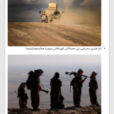
ئایا هێزی سەربازیی ژێر دەسەڵاتی کوردەکانی سووریا هەڵدەوەشێتەوە؟