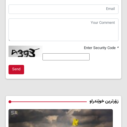
Enter Security Code
*
Send
زۆرترین خوێندراو