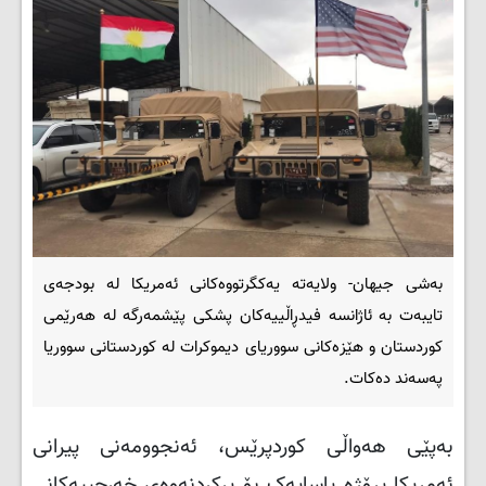
بەشی جیهان- ولایەتە یەکگرتووەکانی ئەمریکا لە بودجەی
تایبەت بە ئاژانسە فیدڕاڵییەکان پشکی پێشمەرگە لە هەرێمی
کوردستان و هێزەکانی سووریای دیموکرات لە کوردستانی سووریا
پەسەند دەکات.
بەپێی هەواڵی کوردپرێس، ئەنجوومەنی پیرانی
ئەمریکا پڕۆژە یاسایەک بۆ پڕکردنەوەی خەرجییەکانی