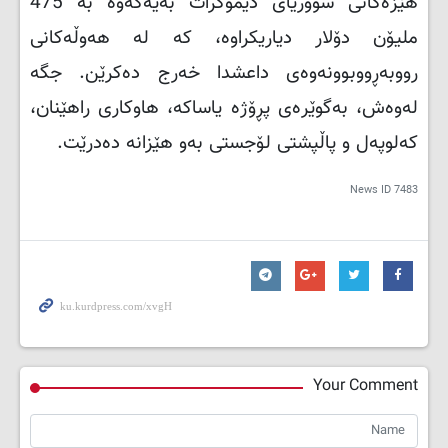
هێزەکانی سووریای دیموکرات بەیەکەوە بە 475
ملیۆن دۆلار دیاریکراوە، کە لە هەوڵەکانی
رووبەڕووبوونەوەی داعشدا خەرج دەکرێن. جگە
لەوەش، بەگوێرەی پڕۆژە یاساکە، هاوکاری راهێنان،
کەلوپەل و پاڵپشتی لۆجستی بەو هێزانە دەدرێت.
News ID
7483
Your Comment