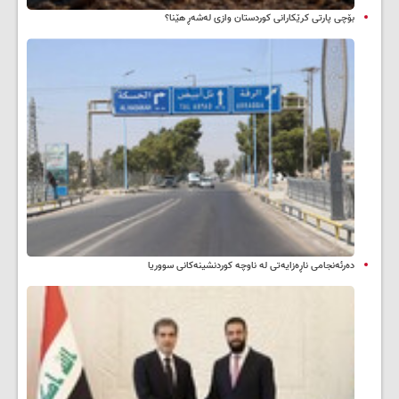
بۆچی پارتی کرێکارانی کوردستان وازی لەشەڕ هێنا؟
دەرئەنجامی ناڕەزایەتی لە ناوچە کوردنشینەکانی سووریا