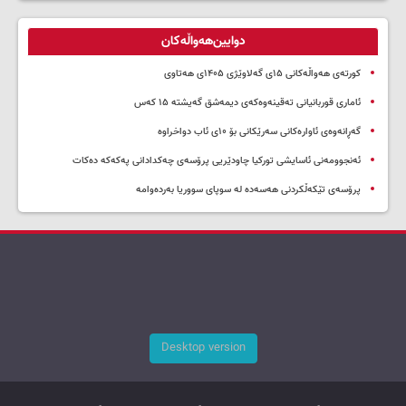
دوایین‌هەواڵەکان
کورتەی هەواڵەکانی ۱۵ی گەلاوێژی ۱۴۰۵ی هەتاوی
ئاماری قوربانیانی تەقینەوەکەی دیمەشق گەیشتە ۱۵ کەس
گەڕانەوەی ئاوارەکانی سەرێکانی بۆ ۱۰ی ئاب دواخراوە
ئەنجوومەنی ئاسایشی تورکیا چاودێریی پرۆسەی چەکدادانی پەکەکە دەکات
پرۆسەی تێکەڵکردنی هەسەدە لە سوپای سووریا بەردەوامە
Desktop version