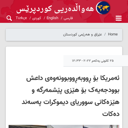
فارسی
English
کوردی
Türkçe
Home
عێراق و هەرێمی کوردستان
٢٥ کانونی یەکەم ٢٠٢٢ - ١٢:٣٣
ئەمریکا بۆ ڕووبەڕووبوونەوەی داعش
بوودجەیەک بۆ هێزی پێشمەرگە و
هێزەکانی سووریای دیموکرات پەسەند
دەکات