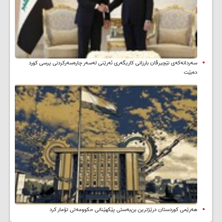
سه‌ردانه‌کەی نێچیرڤان بارزانی كاریگه‌ری ئه‌رێنی له‌سه‌ر چاره‌سه‌ركردنی پرسی كورد
ده‌بێت
هەرێمی کوردستان درێژترین بن‌بەستی پێکهێنانی حکوومەتی تۆمار کرد