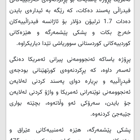
فیدراڵی پەسند دەکات، کە رێگە بە ئیدارەی بایدن
دەدات 1.7 ترلیۆن دۆلار بۆ ئاژانسە فیدراڵییەکان
خەرج بکات و پشکی پێشمەرگە و هێزەکانی
کوردییەکانی کوردستانی سووریاشی تێدا دیاریکراوە
.
پڕۆژە یاساکە ئەنجوومەنی پیرانی ئەمریکا دەنگی
لەسەر داوە، کە پڕکردنەوەی کورتهێنانی بودجەی
فیدڕاڵییە و بڕیارە دوای پەسند کردنی لەلایەن
ئەنجوومەنی نوێنەرانی ئەمریکا و واژۆ کردنی لەلایەن
جۆ بایدن، سەرۆکی ئەو وڵاتەوە، بچێتە بواری
جێبەجێ‌ کردنەوە
.
پشکی پێشمەرگە، هێزە ئەمنییەکانی عێراق و