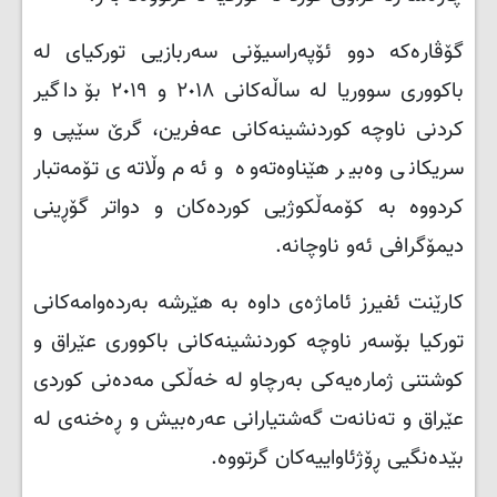
گۆڤارەکە دوو ئۆپەراسیۆنی سەربازیی تورکیای لە
باکووری سووریا لە ساڵەکانی ٢٠١٨ و ٢٠١٩ بۆ داگیر
کردنی ناوچە کوردنشینەکانی عەفرین، گرێ سێپی و
سریکانی وەبیر هێناوەتەوە و ئەم وڵاتەی تۆمەتبار
کردووە بە کۆمەڵکوژیی کوردەکان و دواتر گۆڕینی
دیمۆگرافی ئەو ناوچانە.
کارێنت ئفیرز ئاماژەی داوە بە هێرشە بەردەوامەکانی
تورکیا بۆسەر ناوچە کوردنشینەکانی باکووری عێراق و
کوشتنی ژمارەیەکی بەرچاو لە خەڵکی مەدەنی کوردی
عێراق و تەنانەت گەشتیارانی عەرەبیش و ڕەخنەی لە
بێدەنگیی ڕۆژئاواییەکان گرتووە.