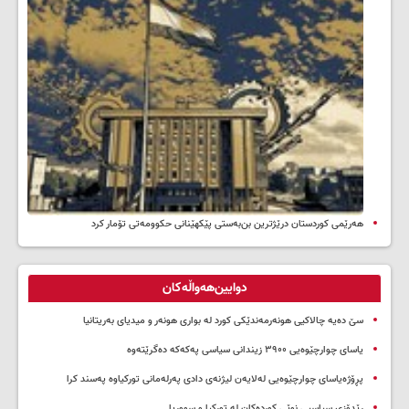
هەرێمی کوردستان درێژترین بن‌بەستی پێکهێنانی حکوومەتی تۆمار کرد
دوایین‌هەواڵەکان
سێ دەیە چالاکیی هونەرمەندێکی کورد لە بواری هونەر و میدیای بەریتانیا
یاسای چوارچێوەیی ۳۹۰۰ زیندانی سیاسی پەکەکە دەگرێتەوە
پڕۆژەیاسای چوارچێوەیی لەلایەن لیژنەی دادی پەرلەمانی تورکیاوە پەسند کرا
ڕێدۆزی سیاسیی نوێی کوردەکان لە تورکیا و سووریا