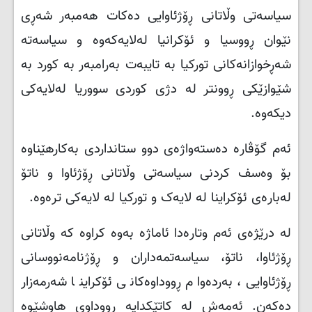
سیاسەتی وڵاتانی ڕۆژئاوایی دەکات هەمبەر شەڕی
نێوان ڕووسیا و ئۆکرانیا لەلایەکەوە و سیاسەتە
شەڕخوازانەکانی تورکیا بە تایبەت بەرامبەر بە کورد بە
شێوازێکی ڕوونتر لە دژی کوردی سووریا لەلایەکی
دیکەوە.
ئەم گۆڤارە دەستەواژەی دوو ستانداردی بەکارهێناوە
بۆ وەسف کردنی سیاسەتی وڵاتانی ڕۆژئاوا و ناتۆ
لەبارەی ئۆکراینا لە لایەک و تورکیا لە لایەکی ترەوە.
لە درێژەی ئەم وتارەدا ئاماژە بەوە کراوە کە وڵاتانی
ڕۆژئاوا، ناتۆ، سیاسەتمەداران و ڕۆژنامەنووسانی
ڕۆژئاوایی، بەردەوام ڕووداوەکانی ئۆکراینا شەرمەزار
دەکەن. ئەمەش لە کاتێکدایە ڕووداوی هاوشێوە