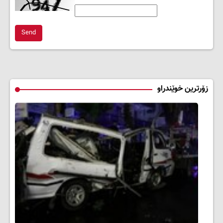
Send
زۆرترین خوێندراو