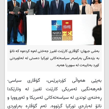
بەشی جیهان- گۆڤاری کارێنت ئفیرز جەختی لەوە کردەوە کە ناتۆ
بە بێدەنگی بەرامبەر سیاسەتەکانی تورکیا دەستی لە لەناوبردنی
کورد بەتایبەت لە سووریا هەیە.
بەپێی هەواڵی کۆردپرێس، گۆڤاری سیاسی-
فەرهەنگیی ئەمریکی
کارێنت ئفیرز لە وتارێکدا
ڕەخنەی توندی لە سیاسەتەکانی ئەمریکا و ئەورووپا و
ناتۆ لەبارەی تورکیا گرتووە. ئەم گۆڤارە بەراوردی