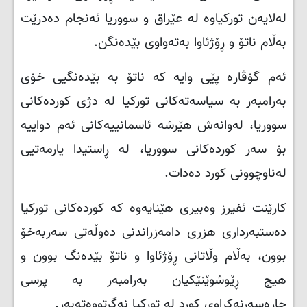
لەلایەن تورکیاوە لە عێراق و سووریا ئەنجام دەدرێت
بەڵام ناتۆ و ڕۆژئاوا بەتەواوی بێدەنگن
.
ئەم گۆڤارە پێی وایە کە ناتۆ بە بێدەنگیی خۆی
بەرامبەر بە سیاسەتەکانی تورکیا لە دژی کوردەکانی
سووریا، لەوانەش هێرشە ئاسمانییەکانی ئەم دواییە
بۆ سەر کوردەکانی سووریا، لە ڕاستیدا یارمەتیی
لەناوچوونی کورد دەدات
.
کارێنت ئفیرز وەبیری هێنایەوە کە کوردەکانی تورکیا
دەستبەرداری هزری دامەزراندنی دەوڵەتی سەربەخۆ
بوون، بەڵام وڵاتانی ڕۆژئاوا و ناتۆ بێدەنگ بوون و
هیچ ڕێوشوێنێکیان بەرامبەر بە پرسی
چارەسەرنەکراوی کورد لە تورکیا نەگرتووەتەبەر
.