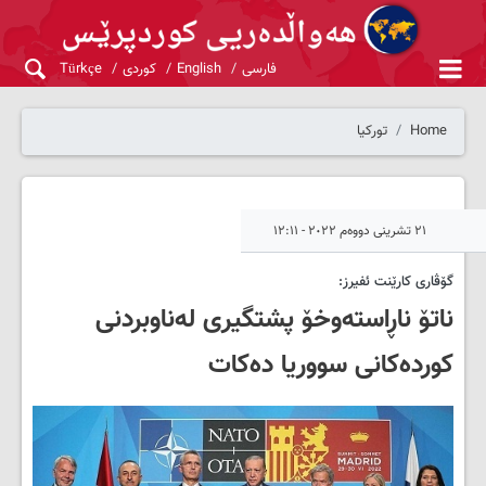
فارسی
English
کوردی
Türkçe
Home
تورکیا
٢١ تشرینی دووەم ٢٠٢٢ - ١٢:١١
گۆڤاری کارێنت ئفیرز:
ناتۆ ناڕاستەوخۆ پشتگیری لەناوبردنی
کوردەکانی سووریا دەکات