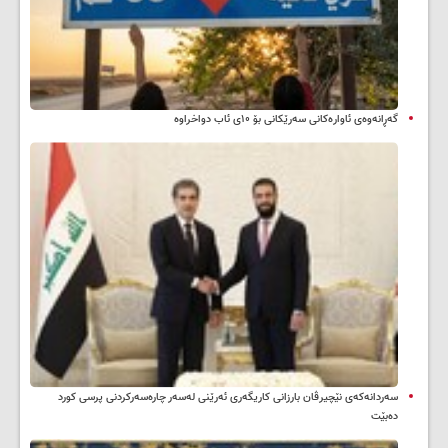
گەڕانەوەی ئاوارەکانی سەرێکانی بۆ ۱۰ی ئاب دواخراوە
سه‌ردانه‌کەی نێچیرڤان بارزانی كاریگه‌ری ئه‌رێنی له‌سه‌ر چاره‌سه‌ركردنی پرسی كورد
ده‌بێت