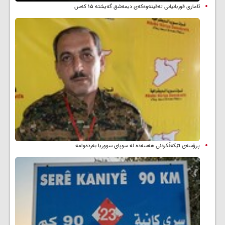
ئاماری قوربانیانی تەقینەوەکەی دیمەشق گەیشتە ۱۵ کەس
پرۆسەی تێکەڵکردنی هەسەدە لە سوپای سووریا بەردەوامە