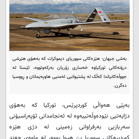
بەشی جیهان- هێزەکانی سووریای دیموکرات کە بەهۆی هێرشی
درۆنەکانی تورکیاوە خەساری زۆریان بەرکەوتووە، ئێستا لە
جووڵەکانیاندا کەڵک لە پشتیوانیی ئەمنیی هاوپەیمانان و ڕووسیا
دەگرن.
بەپێی هەواڵی کوردپرێس، تورکیا کە بەهۆی
دژایەتیی نێودەوڵەتییەوە لە ئەنجامدانی ئۆپەراسیۆنی
سەربازیی بەرفراوانی زەمینی لە دژی هێزە
کوردییەکانی سووریا بێ هیوا بووە، لە ماوەی چەند