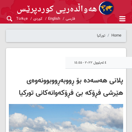
فارسی
English
کوردی
Türkçe
Home
تورکیا
٤ ئەیلوول ٢٠٢٢ - ١٤:٤٥
پلانی هەسەدە بۆ ڕووبەڕووبوونەوەی
هێرشی فڕۆکە بێ فڕۆکەوانەکانی تورکیا