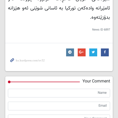
ئامێرانە وادەکەن تورکیا بە ئاسانی شوێنی ئەو هێزانە
بدۆزێتەوە.
News ID
6897
Your Comment