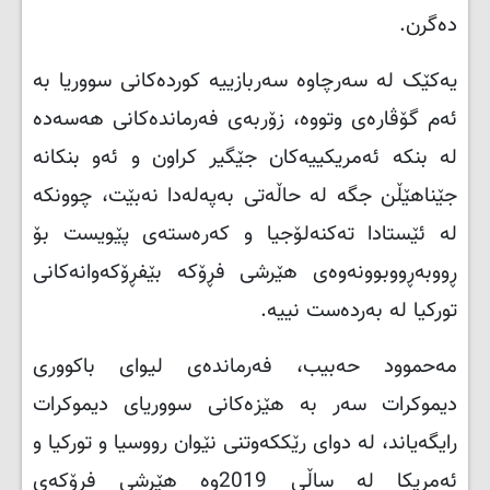
دەگرن
.
یەکێک له سەرچاوه سەربازییه کوردەکانی سووریا بە
ئەم گۆڤارەی وتووه، زۆربەی فەرماندەکانی هەسەدە
له بنکە ئەمریکییەکان جێگیر کراون و ئەو بنکانه
جێناهێڵن جگه له حاڵەتی بەپەلەدا نەبێت، چوونکه
له ئێستادا تەکنەلۆجیا و کەرەستەی پێویست بۆ
ڕووبەڕووبوونەوەی هێرشی فڕۆکه بێفڕۆکەوانەکانی
تورکیا لە بەردەست نییە.
مەحموود حەبیب، فەرماندەی لیوای باکووری
دیموکرات سەر بە هێزەکانی سووریای دیموکرات
رایگەیاند، لە دوای رێککەوتنی نێوان رووسیا و تورکیا و
ئەمریکا لە ساڵی 2019وە هێرشی فڕۆکەی