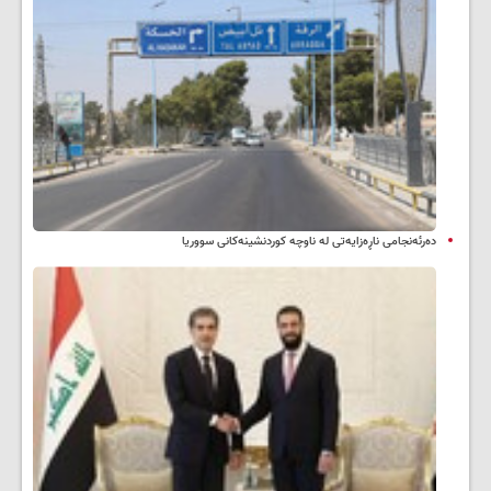
دەرئەنجامی ناڕەزایەتی لە ناوچە کوردنشینەکانی سووریا