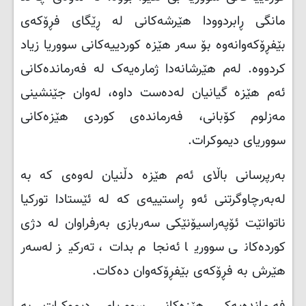
مانگی ڕابردوودا هێرشەکانی لە ڕێگای فڕۆکەی
بێفڕۆکەوانەوە بۆ سەر هێزە کوردییەکانی سووریا زیاد
کردووە. لەم هێرشانەدا ژمارەیەک لە فەرماندەکانی
ئەم هێزە گیانیان لەدەست داوە، لەوان جێنشینی
مەزلوم کۆبانی، فەرماندەی کوردی هێزەکانی
سووریای دیموکرات.
بەرپرسانی باڵای ئەم هێزە دڵنیان لەوەی کە بە
لەبەرچاوگرتنی ئەو ڕاستییەی کە لە ئێستادا تورکیا
ناتوانێت ئۆپەراسیۆنێکی سەربازی بەرفراوان لە دژی
کوردەکانی سووریا ئەنجام بدات، تەرکیز لەسەر
هێرش بە فڕۆکەی بێفڕۆکەوان دەکات
.