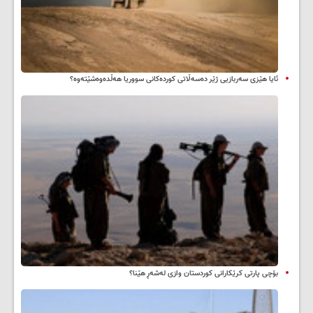
ئایا هێزی سەربازیی ژێر دەسەڵاتی کوردەکانی سووریا هەڵدەوەشێتەوە؟
بۆچی پارتی کرێکارانی کوردستان وازی لەشەڕ هێنا؟