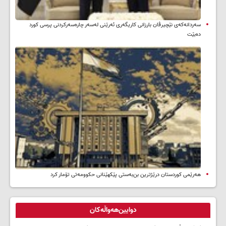
سه‌ردانه‌کەی نێچیرڤان بارزانی كاریگه‌ری ئه‌رێنی له‌سه‌ر چاره‌سه‌ركردنی پرسی كورد
ده‌بێت
هەرێمی کوردستان درێژترین بن‌بەستی پێکهێنانی حکوومەتی تۆمار کرد
دوایین‌هەواڵەکان