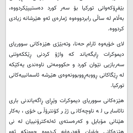
بێفڕۆکەوانی تورکیا بۆ سەر کورد دەستیپێکردووە،
بەڵام لە ساڵی رابردووەوە ژمارەی ئەو هێرشانە زیادی
کردووە
.
لای خۆیەوە ئارام حەنا، وتەبێژی هێزەکانی سووریای
دیموکرات ڕایگەیاند کە واژۆ کردنی ڕێککەوتنی
سەربازیی نێوان کورد و حکوومەتی ناوەندی یەکێکە
لە ڕێگاکانی ڕووبەڕووبوونەوەی هێرشە ئاسمانییەکانی
تورکیا.
هێزەکانی سووریای دیموکرات وێڕای ڕاگەیاندنی باری
نائاسایی لە ناوچەکانی ژێر کۆنترۆڵی خۆی، بەکار
هێنانی مۆبایل و کەرەستەی ئەلەکترۆنییان لە نی
هێزەکانی خۆیان قەدڕەغە کردووە چوونکە ئەو