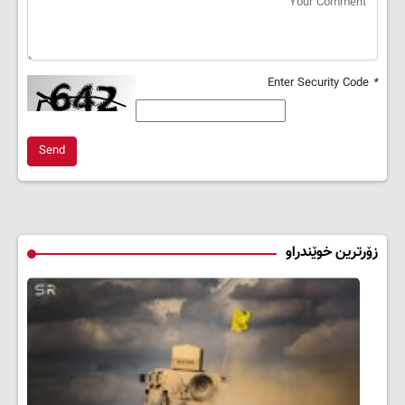
Enter Security Code
*
Send
زۆرترین خوێندراو