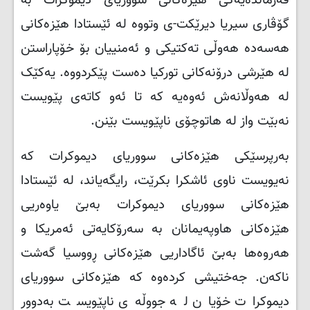
فەرماندەیەکی هێزەکانی سووریای دیموکرات بە
گۆڤاری سیریا دیرێکت-ی وتووە لە ئێستادا هێزەکانی
هەسەدە هەوڵی تەکتیکی و ئەمنییان بۆ خۆپاراستن
لە هێرشی درۆنەکانی تورکیا دەست پێکردووە. یەکێک
لە هەوڵانەش ئەوەیە کە تا ئەو کاتەی پێویست
نەبێت واز لە هاتوچۆی ناپێویست بێنن.
بەرپرسێکی هێزەکانی سووریای دیموکرات کە
نەیویست ناوی ئاشکرا بکرێت، رایگەیاند، لە ئێستادا
هێزەکانی سووریای دیموکرات بەبێ یاوەریی
هێزەکانی هاوپەیمانان بە سەرۆکایەتی ئەمریکا و
هەروەها بەبێ ئاگاداریی هێزەکانی ڕووسیا گەشت
ناکەن. جەختیشی کردەوە کە هێزەکانی سووریای
دیموکرات خۆیان لە جووڵەی ناپێویست بەدوور