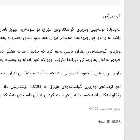
کوردپرێس:
عه‌بدوڵڵا لوعه‌یبی وه‌زیری گواستنه‌وه‌ی عێراق بۆ سۆمه‌ریه‌ نیووز ئاماژ
باشدایه‌ و له‌و چوارچێوه‌یه‌دا مه‌ودای نێوان هه‌ر دوو شاری به‌سره‌ و به‌غدا له‌ (10) سه‌عاته‌وه‌ که‌مکراوه‌ته‌وه‌ بۆ حه‌
وه‌زیری گواستنه‌وه‌ی عێراق باسی له‌وه‌ کرد که‌ پلانیان هه‌یه‌ هێڵی ئ
جیدی له‌گه‌ڵ به‌رپرسانی عێراقدا بکرێت چوونکه‌ ئه‌و بابه‌ته‌ په‌یوه‌سته‌ 
ناوبراو ڕوونیشی کرده‌وه‌ که‌ به‌پێی پلانه‌که‌ هێڵه‌ ئاسنینه‌کانی نێوا
ئه‌و لێدوانه‌ی وه‌زیری گواستنه‌وه‌ی عێراق له‌ کاتێکدا پێشتریش دانا عه
ڕێگاوبانه‌کان له‌به‌رده‌ستدایه‌ و دروست کردنی هێڵی ئاسنیش به‌شێکه‌ له‌ 
کۆدی هه‌واڵنێر: 60103
News ID
65388