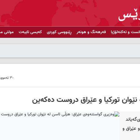
انست و تەکنەلۆژیا
فەرهەنگ و هونەر
ڕێنووسی کوردی
کەیسی تایبەت
مولتی مد
٣٠ تەمووز ٢٠١٩ - ١٤:٤٠
 نێوان تورکیا و عێراق دروست ده‌که‌ین
گه‌یاند
 و عێراق و