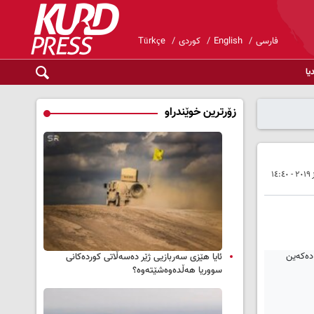
فارسی
English
کوردی
Türkçe
یا
زۆرترین خوێندراو
ئایا هێزی سەربازیی ژێر دەسەڵاتی کوردەکانی
سووریا هەڵدەوەشێتەوە؟