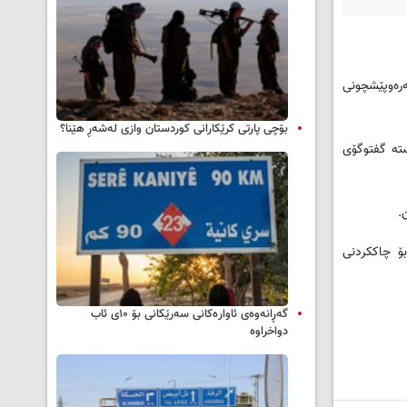
‌ره‌وپێشچونی
بۆچی پارتی کرێکارانی کوردستان وازی لەشەڕ هێنا؟
سته‌ گفتوگۆی
.
 بۆ چاککردنی
گەڕانەوەی ئاوارەکانی سەرێکانی بۆ ۱۰ی ئاب
دواخراوە