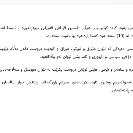
ه‌ی به‌وه‌ کرد: كۆمپانیای هێڵی ئاسنین قۆناغی قه‌یرانی تێپه‌ڕاندووه‌ و ئێستا له‌به
وت سه‌عات.
اسنی ده‌ره‌کی له‌ نێوان عێراق و تورکیا، عێراق و کوه‌یت دروست بکه‌ن به‌ڵام پێوی
به‌ دۆخی سیاسی و ئابووری و ئاسایشی نێوان ئه‌و وڵاتانه‌وه‌.
ن به‌سره‌ و سامه‌ڕا و بێجی، هێڵی نوێش دروست بکرێت له‌ نێوان مووسڵ و سه‌ڵاحه‌ددین
‌بدولکه‌ریم وه‌زیری ئاوه‌دانکردنه‌وه‌ی هه‌رێم ڕای‌گه‌یاند: پلانێکی چوار ساڵه‌یان
پلانه‌که‌یان.