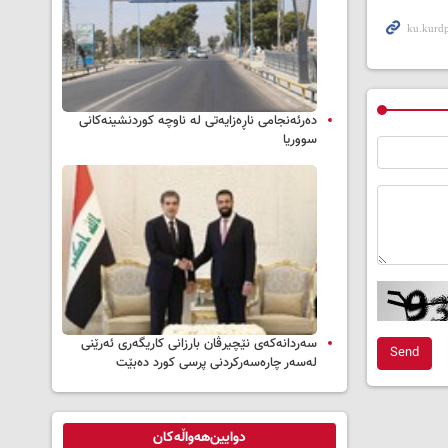
دەرئەنجامی ناڕەزایەتی لە ناوچە کوردنشینەکانی
سووریا
سه‌ردانه‌کەی نێچیرڤان بارزانی كاریگه‌ری ئه‌رێنی
Send
له‌سه‌ر چاره‌سه‌ركردنی پرسی كورد ده‌بێت
دوایین‌هەواڵەکان