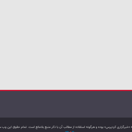
به «خبرگزاری کردپرس» بوده و هرگونه استفاده از مطالب آن با ذکر منبع بلامانع است. تمام حقوق این و