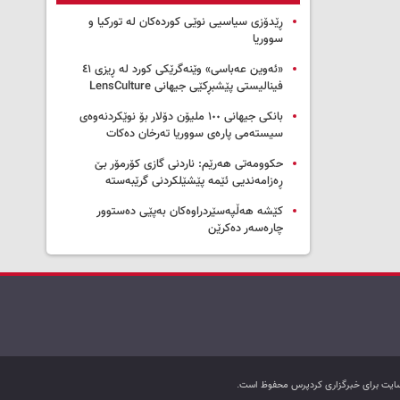
ڕێدۆزی سیاسیی نوێی کوردەکان لە تورکیا و
سووریا
«ئەوین عەباسی» وێنەگرێکی کورد لە ڕیزی ٤١
فینالیستی پێشبڕکێی جیهانی LensCulture
بانکی جیهانی ١٠٠ ملیۆن دۆلار بۆ نوێکردنەوەی
سیستەمی پارەی سووریا تەرخان دەکات
حکوومەتی هەرێم: ناردنی گازی کۆرمۆر بێ
ڕەزامەندیی ئێمە پێشێلکردنی گرێبەستە
کێشە هەڵپەسێردراوەکان بەپێی دەستوور
چارەسەر دەکرێن
ب سایت برای خبرگزاری کردپرس محفوظ است.