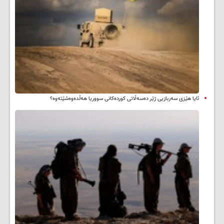
ئایا هێزی سەربازیی ژێر دەسەڵاتی کوردەکانی سووریا هەڵدەوەشێتەوە؟