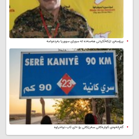
پرۆسەی تێکەڵکردنی هەسەدە لە سوپای سووریا بەردەوامە
گەڕانەوەی ئاوارەکانی سەرێکانی بۆ ۱۰ی ئاب دواخراوە