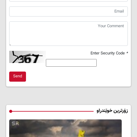
Enter Security Code
*
Send
زۆرترین خوێندراو