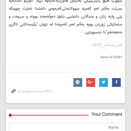
سووریا هیچ زانیارییێکی له‌باره‌ی هاوژینه‌که‌یه‌وه‌ نییه‌. ناوبراو ئاماده‌یه‌
بمرێت به‌ڵام له‌و که‌مپه‌ سووکایه‌تی‌که‌ره‌وه‌‌ی داعشدا نه‌بێت چوونکه‌
پێی وایه‌ ژنان و منداڵانی داعشیی باغۆز ده‌وڵه‌مه‌ند بوونه‌ و سروه‌ت و
سامانێکی زۆریان بووه‌ به‌ڵام له‌م که‌مپه‌دا له‌ نێوان "بڵێسه‌کانی ئاگری
جه‌هه‌نه‌م"دا ده‌سووتێن.
کۆدی هه‌واڵنێر: 60103
News ID
65381
Your Comment