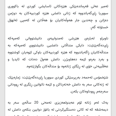
ئه‌میر عه‌لی فه‌رمانده‌یێکی هێزه‌کانی ئاسایشی کوردی له‌ باکووری
سووریا ڕای‌گه‌یاندووه‌ که‌ ژنانی داعشی هێزه‌ کوردییه‌کان به‌ دوژمن
ده‌زانن و چه‌ندین جار هه‌وڵه‌کانیان بۆ هه‌ڵاتن له‌ که‌مپی ئه‌لهۆل
خستۆته‌ گه‌ڕ.
ناوبراو له‌باره‌ی هێرشی ئه‌مدواییه‌ی دانیشتووانی که‌مپه‌که‌
ڕای‌ده‌گه‌یێنێت: دایکی منداڵانی‌ داعشیی دانیشتووی که‌مپه‌که‌ به‌
منداڵه‌کانیان ڕاگه‌یاندووه‌ که‌ هێزه‌ کوردییه‌کان باوکی ئێوه‌یان کوشتووه‌
و به‌رد به‌ره‌و ئێمه‌ ده‌هاویژن. داعش هه‌وڵ ده‌دات که‌ ئایدیا و
عه‌قڵییه‌تی خۆی له‌ ڕێگای ژنانه‌وه‌ بۆ منداڵه‌کان بگوازێته‌وه‌.
شێخمۆس ئه‌حمه‌د به‌رپرسێکی کوردی سووریا ڕای‌ده‌گه‌یێنێت: ژماره‌یێک
له‌ ژنه‌کانی سه‌ر به‌ داعش خه‌ته‌رناکن و ئێمه‌ ناتوانین ڕێگری له‌ ڕوودانی
سه‌رجه‌م ڕووداوه‌کان بکه‌ن.
یه‌ک له‌م ژنانه‌ ئۆم عه‌بدولعه‌زیزی ته‌مه‌نی 20 ساڵه‌ی سه‌ر به‌
دیمه‌شقه‌ که‌ له‌ کاتی ده‌ستگیرکردنی له‌ باغۆز دوایین بنکه‌ی داعش له‌