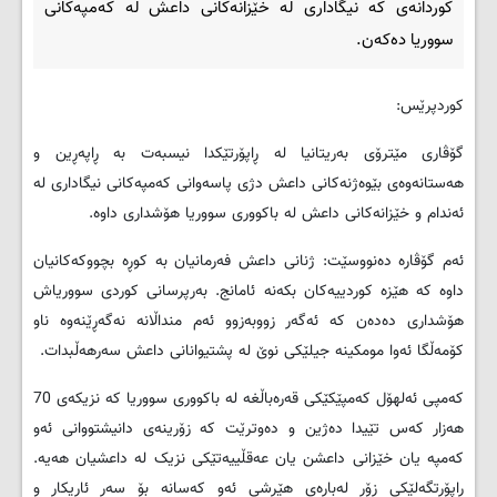
کوردانه‌ی که‌ نیگاداری له‌ خێزانه‌کانی داعش له که‌مپه‌کانی‌
سووریا ده‌که‌ن.
کوردپرێس:
گۆڤاری مێترۆی به‌ریتانیا له‌ ڕاپۆرتێکدا نیسبه‌ت به‌ ڕاپه‌ڕین و
هه‌ستانه‌وه‌ی بێوه‌ژنه‌کانی داعش دژی پاسه‌وانی که‌مپه‌کانی نیگاداری له‌
ئه‌ندام و خێزانه‌کانی داعش له‌ باکووری سووریا هۆشداری داوه‌.
ئه‌م گۆڤاره‌ ده‌نووسێت: ژنانی داعش فه‌رمانیان به‌ کوڕه‌ بچووکه‌کانیان
داوه‌ که‌ هێزه‌ کوردییه‌کان بکه‌نه‌ ئامانج. به‌رپرسانی کوردی سووریاش
هۆشداری ده‌ده‌ن که‌ ئه‌گه‌ر زووبه‌زوو ئه‌م منداڵانه‌ نه‌گه‌ڕێنه‌وه‌ ناو
کۆمه‌ڵگا ئه‌وا مومکینه‌ جیلێکی نوێ له‌ پشتیوانانی داعش سه‌رهه‌ڵبدات.
که‌مپی ئه‌لهۆل که‌مپێکێکی قه‌ره‌باڵغه‌ له‌ باکووری سووریا که‌ نزیکه‌ی 70
هه‌زار که‌س تێیدا ده‌ژین و ده‌وترێت که‌ زۆرینه‌ی دانیشتووانی ئه‌و
که‌مپه‌ یان خێزانی داعشن یان عه‌قڵییه‌تێکی نزیک له‌ داعشیان هه‌یه‌.
ڕاپۆرتگه‌لێکی زۆر له‌باره‌ی هێرشی ئه‌و که‌سانه‌ بۆ سه‌ر ئاریکار و