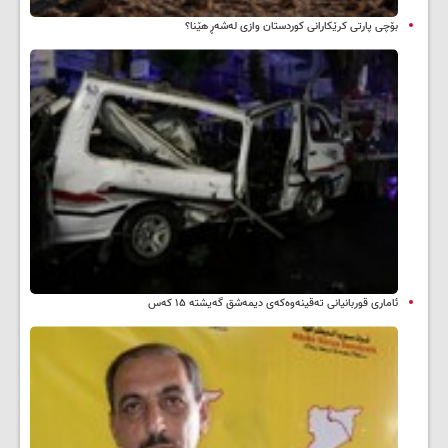
بۆچی پارتی کرێکارانی کوردستان وازی لەشەڕ هێنا؟
ئاماری قوربانیانی تەقینەوەکەی دیمەشق گەیشتە ۱۵ کەس