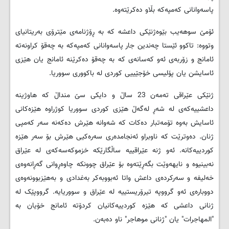
پاسه‌وانانی که‌مپه‌که‌ بڵاو ده‌کرێته‌وه‌.
ئۆمێ سوهه‌یب بێوه‌ژنێکی داعشه‌ که‌ به‌ ڕۆژنامه‌ی مێترۆی به‌ریتانیای
وتووه‌: تاکوو ئێستا چه‌ندین جار پاسه‌وانانی که‌مپه‌که‌ به‌ چه‌قۆ کراونه‌ته‌
ئامانج و زۆربه‌ی ئه‌و که‌سانه‌ی که‌ به‌ چه‌قۆ ده‌کرێنه‌ ئامانج یان هێزی
ئاسایشن یان پۆلیسی خۆجێییی کوردی له‌ باکووری سووریا.
ژنێکی عێراقی ته‌مه‌ن 23 ساڵ و دایکی سێ منداڵ که‌ هاوژینه‌
داعشییه‌که‌ی له‌ شه‌ڕ له‌گه‌ڵ هێزی کوردی سووریا کوژراوه‌ هێزه‌کانی
ئاسایش به‌وه‌ تۆمه‌تبار ده‌کات که‌ شه‌وانه‌ هێرش ده‌که‌نه‌ سه‌ر که‌مپی
ژنان. ده‌وترێت که‌ ناوبراو ئه‌نجامده‌ری سه‌ره‌کیی هێرش بۆ سه‌ر هێزه‌
کوردییه‌کانه‌. ئه‌و ژنه‌ عێراقییه‌ ساڵگارێکه‌ خزموکه‌سه‌که‌ی له‌ عێراق
نه‌بینیوه‌ و نایهه‌وێت بگه‌ڕێته‌وه‌ بۆ عێراق چوونکه‌ چاوه‌ڕوانی گه‌ڕانه‌وه‌ی
خه‌لیفه‌ و سه‌رکرده‌ی داعش واتا ئه‌بووبه‌کر به‌غدادی و به‌هێزبوونه‌وه‌ی
دووباره‌ی ئه‌و گرووپه‌ تیرۆریستییه‌ له‌ عێراق و سووریایه‌. گرووپێک له‌
ژنانی داعشی که‌ هێزه‌ کوردییه‌کانیان کردۆته‌ ئامانج خۆیان به‌
"المهاجرات" یان "ژنانی موهاجر" ناو ده‌به‌ن.