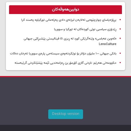
دوایین‌هەواڵەکان
پڕۆژەیاسای چوارچێوەیی لەلایەن لیژنەی دادی پەرلەمانی تورکیاوە پەسند کرا
ڕێدۆزی سیاسیی نوێی کوردەکان لە تورکیا و سووریا
«ئەوین عەباسی» وێنەگرێکی کورد لە ڕیزی ٤١ فینالیستی پێشبڕکێی جیهانی
LensCulture
بانکی جیهانی ١٠٠ ملیۆن دۆلار بۆ نوێکردنەوەی سیستەمی پارەی سووریا تەرخان دەکات
حکوومەتی هەرێم: ناردنی گازی کۆرمۆر بێ ڕەزامەندیی ئێمە پێشێلکردنی گرێبەستە
Desktop version