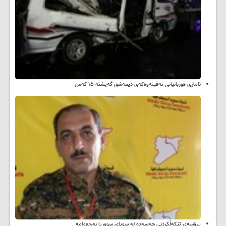
ئاماری قوربانیانی تەقینەوەکەی دیمەشق گەیشتە ۱۵ کەس
پرۆسەی تێکەڵکردنی هەسەدە لە سوپای سووریا بەردەوامە