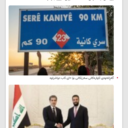
گەڕانەوەی ئاوارەکانی سەرێکانی بۆ ۱۰ی ئاب دواخراوە