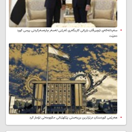
سه‌ردانه‌کەی نێچیرڤان بارزانی كاریگه‌ری ئه‌رێنی له‌سه‌ر چاره‌سه‌ركردنی پرسی كورد
ده‌بێت
هەرێمی کوردستان درێژترین بن‌بەستی پێکهێنانی حکوومەتی تۆمار کرد