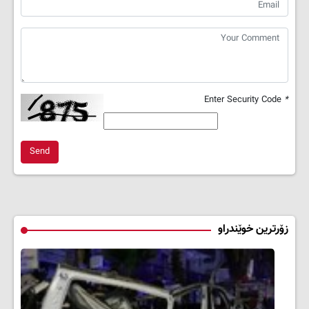
Enter Security Code
*
Send
زۆرترین خوێندراو