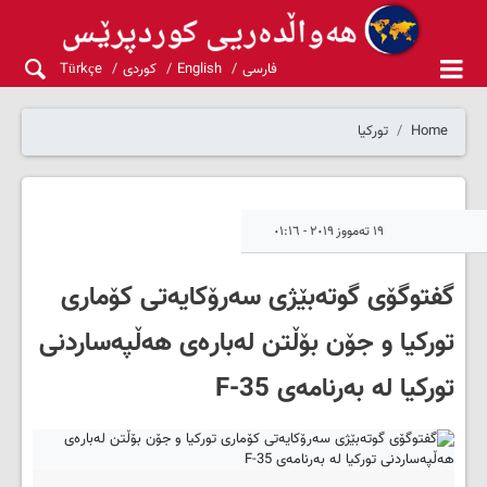
فارسی
English
کوردی
Türkçe
Home
تورکیا
١٩ تەمووز ٢٠١٩ - ٠١:١٦
گفتوگۆی گوتەبێژی سەرۆکایەتی کۆماری
تورکیا و جۆن بۆڵتن لەبارەی هەڵپەساردنی
تورکیا لە بەرنامەی F-35