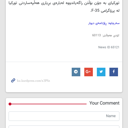
تورکیای بە جۆن بۆڵتن راگەیاندووە لەبارەی بڕیاری ھەڵپەساردنی تورکیا
لە پرۆگرامی
F-35
.
سەرچاوە: ڕۆژنامەی دیوار
کۆدی هەواڵنێر: 60113
News ID
65121
Your Comment