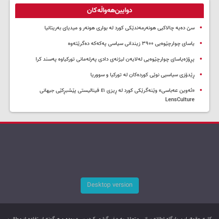
دوایین‌هەواڵەکان
سێ دەیە چالاکیی هونەرمەندێکی کورد لە بواری هونەر و میدیای بەریتانیا
یاسای چوارچێوەیی ۳۹۰۰ زیندانی سیاسی پەکەکە دەگرێتەوە
پڕۆژەیاسای چوارچێوەیی لەلایەن لیژنەی دادی پەرلەمانی تورکیاوە پەسند کرا
ڕێدۆزی سیاسیی نوێی کوردەکان لە تورکیا و سووریا
«ئەوین عەباسی» وێنەگرێکی کورد لە ڕیزی ٤١ فینالیستی پێشبڕکێی جیهانی
LensCulture
Desktop version