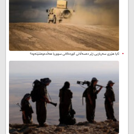
ئایا هێزی سەربازیی ژێر دەسەڵاتی کوردەکانی سووریا هەڵدەوەشێتەوە؟