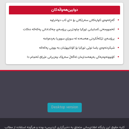
دوایین‌هەواڵەکان
گەڕانەوەی ئاوارەکانی سەرێکانی بۆ ۱۰ی ئاب دواخراوە
ئەنجوومەنی ئاسایشی تورکیا چاودێریی پرۆسەی چەکدادانی پەکەکە دەکات
پرۆسەی تێکەڵکردنی هەسەدە لە سوپای سووریا بەردەوامە
شیکردنەوەی یاسا نوێی تورکیا بۆ کۆتاییهێنان بە بوونی پەکەکە
کۆبوونەوەیەکی بەرهەمدارمان لەگەڵ سەرۆک وەزیرانی عێراق ئەنجام دا
Desktop version
کليه حقوق اين پایگاه اطلاع‌رسانی متعلق به «خبرگزاری کردپرس» بوده و هرگونه استفاده از مطالب