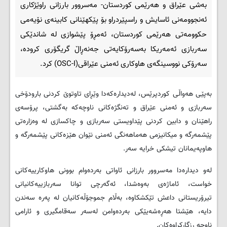
بەشی عێراق و هەرێمی کوردستان- مەسروور بارزانی راوێژکاری
ئەنجوومەنی ئاسایش و راسپێردراو بۆ پێکهێنانی کابینەی نۆیەمی
حکوومەتی هەرێمی کوردستان، ئه‌مڕۆ پێشوازی لە شاندێکی
سەربازی ئەمه‌ریکا بەسەرۆکایەتی جەنەڕاڵ گریگۆری کرودە،
سەرۆکی نووسینگەی هاوکاری ئەمنی عێراقی(OSC-I) کرد.
بەپێی هەواڵی کوردپرێس، لەدیدارەکەدا وێڕای تاوتوێ کردنی بارودۆخی
سەربازی و ئەمنی عێراق و تەنگژەکانی ناوچەکە بەگشتی، پرۆسەی
راهێنان و دابین کردنی پێداویستی سەربازی و چاکسازی لە وەزارەتی
پێشمەرگە و میکانیزمی هەماهەنگی ئەمنی نێوان هێزەکانی پێشمەرگە و
هاوپەیمانان تیشکی خرایە سەر.
لەو دیدارەدا مەسروور بارزانی ئاواتی بەردەوام بوونی هاوکارییەکانی
خواست، ئاماژەی بەوەشدا، ئەگەرچی توانا سەربازییەکانیانی
تیرۆریستانی داعش تێکشکاوە، بەڵام جموجۆڵەکانیان لە پەرە سەندن
دایە، هێشتا هەڕەشەیێکی بەردەوامن لەسەر سەقامگیری و ئارامی
ناوچە رزگارکراوەکان.