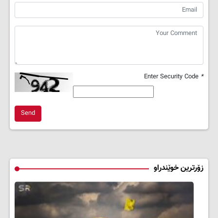
Enter Security Code
*
Send
زۆرترین خوێندراو