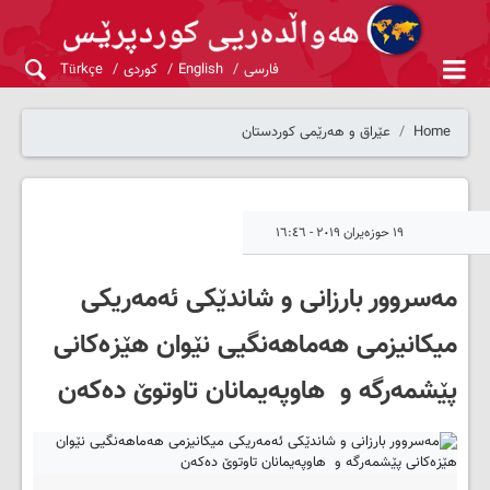
فارسی
English
کوردی
Türkçe
Home
عێراق و هەرێمی کوردستان
١٩ حوزەیران ٢٠١٩ - ١٦:٤٦
مەسروور بارزانی و شاندێکی ئەمه‌ریکی
میکانیزمی هەماهەنگیی نێوان هێزەکانی
پێشمەرگە و هاوپەیمانان تاوتوێ دەکەن