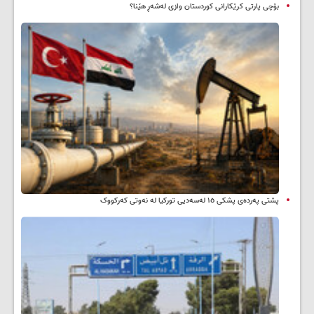
بۆچی پارتی کرێکارانی کوردستان وازی لەشەڕ هێنا؟
پشتی پەردەی پشکی ١٥ لەسەدیی تورکیا لە نەوتی کەرکووک