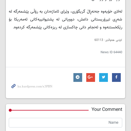
لەلای خۆیەوە جەنەڕاڵ گریگۆری، وێرای ئاماژەدان بە رۆڵی پێشمەرگە لە
شەڕی تیرۆریستانی داعش، دووپاتی لە پشتیوانییەکانی ئەمه‌ریکا بۆ
رێکخستنەوە و ئەنجام دانی چاکسازی لە ریزەکانی پێشمەرگە کردەوە.
کۆدی هەواڵنێر: 60113
News ID
64440
Your Comment