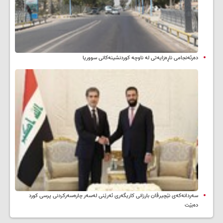
دەرئەنجامی ناڕەزایەتی لە ناوچە کوردنشینەکانی سووریا
سه‌ردانه‌کەی نێچیرڤان بارزانی كاریگه‌ری ئه‌رێنی له‌سه‌ر چاره‌سه‌ركردنی پرسی كورد
ده‌بێت