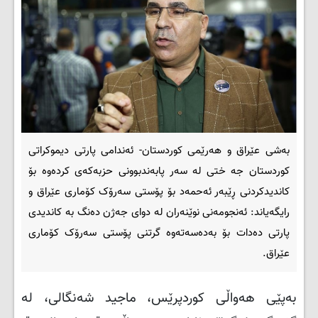
بەشی عێراق و هەرێمی کوردستان- ئەندامى پارتى دیموکراتى
کوردستان جه ختی له سەر پابەندبوونى حزبەکەى کردەوه بۆ
کاندیدکردنى ڕێبەر ئەحمەد بۆ پۆستى سەرۆک کۆمارى عێراق و
رایگەیاند: ئەنجومەنى نوێنەران له دواى جەژن دەنگ به کاندیدى
پارتى دەدات بۆ بەدەسەتەوە گرتنی پۆستی سەرۆک کۆماری
عێراق.
بەپێی هەواڵی کوردپرێس، ماجید شەنگالی، لە