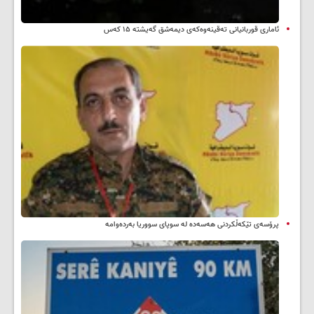
ئاماری قوربانیانی تەقینەوەکەی دیمەشق گەیشتە ۱۵ کەس
پرۆسەی تێکەڵکردنی هەسەدە لە سوپای سووریا بەردەوامە