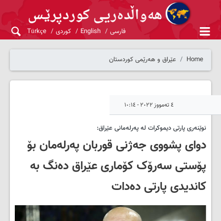
فارسی
English
کوردی
Türkçe
Home
عێراق و هەرێمی کوردستان
٤ تەمووز ٢٠٢٢ - ١٠:١٤
نوێنەری پارتی دیموکرات لە پەرلەمانی عێراق:
دوای پشووی جەژنی قوربان پەرلەمان بۆ
پۆستی سەرۆک کۆماری عێراق دەنگ بە
کاندیدی پارتی دەدات