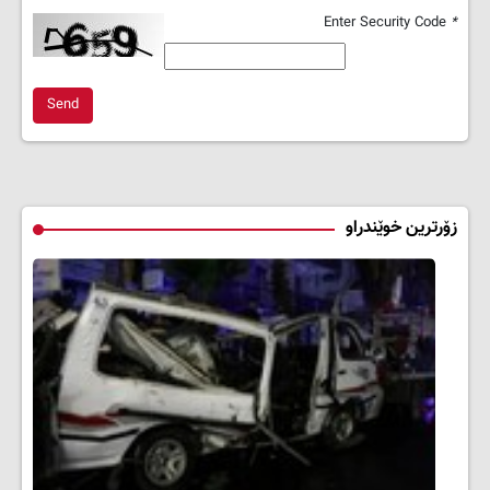
Enter Security Code
*
Send
زۆرترین خوێندراو