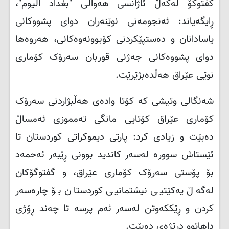
گفتوگۆ لەگەڵ ئاژانسی هەواڵی "بغداد الیوم"،
ڕایگەیاند: ئەنجومەنی نوێنەران دوای پشووکانی
یاسادانان و دەستپێکردنی کۆبوونەوەکانی، هەروەها
دوای پشووەکانی جەژنی قوربان سەرۆک کۆماری
نوێی عێراق هەڵدەبژێرێت.
شەنگالی وتیشی که‌ کۆتا واده‌ی هه‌ڵبژاردنی سه‌رۆک
کۆماری عێراق کۆتایی مانگی ته‌مموزی ئه‌مساڵ
ده‌بێت و زیادی کرد: پارتی دیموکراتی کوردستان تا
ئێستاش سوورە لەسەر کاندید بوونی ڕێبه‌ر ئه‌حمه‌د
بۆ پۆستی سه‌رۆک کۆماری عێراق، و گفتوگۆکان
لەگەڵ یەکێتیی نیشتمانیی کوردستان بۆ چارەسەر
کردن و ڕێککەوتن لەسەر ئەم پرسە تا چەند ڕۆژی
داهاتوو درێژەی دەبێت.