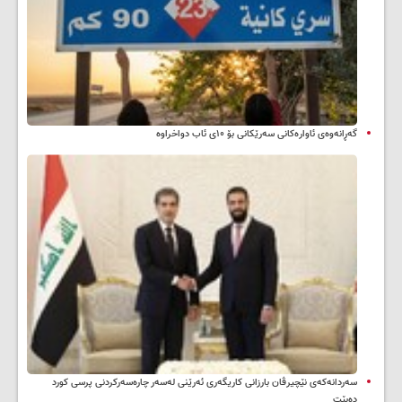
گەڕانەوەی ئاوارەکانی سەرێکانی بۆ ۱۰ی ئاب دواخراوە
سه‌ردانه‌کەی نێچیرڤان بارزانی كاریگه‌ری ئه‌رێنی له‌سه‌ر چاره‌سه‌ركردنی پرسی كورد
ده‌بێت