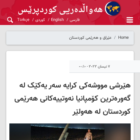
فارسی
English
کوردی
Türkçe
Home
عێراق و هەرێمی کوردستان
٧ نیسان ٢٠٢٢ - ٠٠:١٠
هێرشی مووشەکی کرایە سەر یەکێک لە
گەورەترین کۆمپانیا نەوتییەکانی هەرێمی
کوردستان لە هەولێر