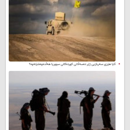
ئایا هێزی سەربازیی ژێر دەسەڵاتی کوردەکانی سووریا هەڵدەوەشێتەوە؟