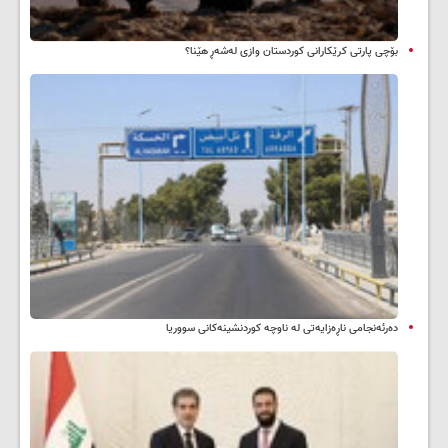
بۆچی پارتی کرێکارانی کوردستان وازی لەشەڕ هێنا؟
دەرئەنجامی ناڕەزایەتی لە ناوچە کوردنشینەکانی سووریا