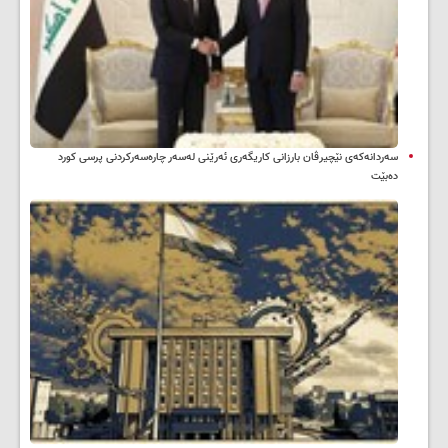
سه‌ردانه‌کەی نێچیرڤان بارزانی كاریگه‌ری ئه‌رێنی له‌سه‌ر چاره‌سه‌ركردنی پرسی كورد
ده‌بێت