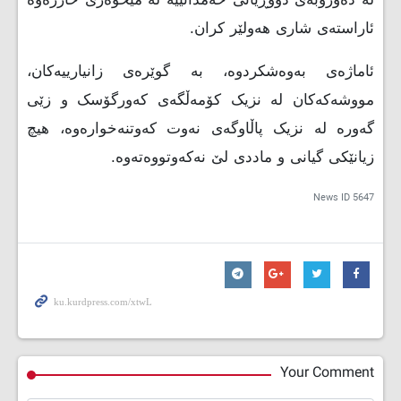
ئاراستەی شاری هەولێر کران.
ئاماژەى بەوەشکردوە، بە گوێرەی زانیارییەکان،
مووشەکەکان لە نزیک کۆمەڵگەی کەورگۆسک و زێی
گەورە لە نزیک پاڵاوگەی نەوت کەوتنەخوارەوە، هیچ
زیانێکی گیانی و ماددی لێ نەکەوتووەتەوە.
News ID
5647
Your Comment