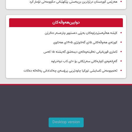
هەرێمی کوردستان درێژترین بن‌بەستی پێکهێنانی حکوومەتی تۆمار کرد
دوایین‌هەواڵەکان
کێشە هەڵپەسێردراوەکان بەپێی دەستوور چارەسەر دەکرێن
کورتەی هەواڵەکانی ۱۵ی گەلاوێژی ۱۴۰۵ی هەتاوی
ئاماری قوربانیانی تەقینەوەکەی دیمەشق گەیشتە ۱۵ کەس
گەڕانەوەی ئاوارەکانی سەرێکانی بۆ ۱۰ی ئاب دواخراوە
ئەنجوومەنی ئاسایشی تورکیا چاودێریی پرۆسەی چەکدادانی پەکەکە دەکات
Desktop version