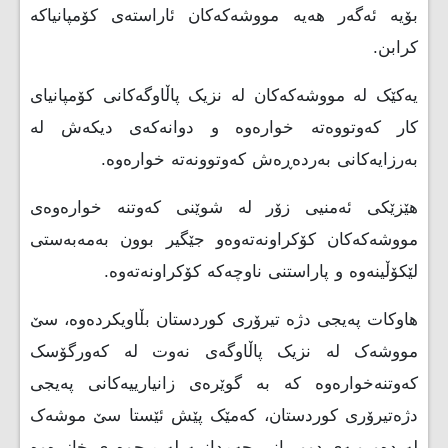
بۆیە ئەگەر ھەیە مووشەکەکان ئاراستەی کۆمپانیاکە
کرابن.
یەکێک لە مووشەکەکان لە نزیک پاڵاوگەکانى کۆمپانیای
کار کەوتووەتە خوارەوە و دوانەکەى دیکەش لە
بەرزایەکانى بەردەڕەش کەوتوونەتە خوارەوە.
هێزێکى ئەمنیی زۆر لە شوێنى کەوتنە خوارەوەى
مووشەکەکان کۆکراونەتەوەو جێگیر بوون بەمەبەستى
لێکۆڵینەوە و پاراستنى ناوچەکە کۆکراونەتەوە.
هاوکات پەیجی دژە تیرۆری کوردستان بڵاویکردەوە، سێ
مووشەک لە نزیک پاڵاوگەی نەوت لە کەورگۆسک
کەوتنەخوارەوە کە بە گوێرەی زانیارییەکانی پەیجی
دژەتیرۆری کوردستان، کەمێک پێش ئێستا سێ موشەک
لە دەوروبەی دووڕیانی حەمدانییە لە میحوەری خازرەوە