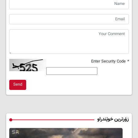
Enter Security Code
*
Send
زۆرترین خوێندراو