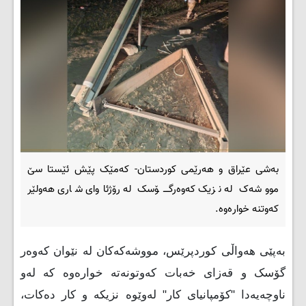
بەشی عێراق و هەرێمی کوردستان- کەمێک پێش ئێستا سێ
مووشەک لە نزیک کەوەرگــــۆسک لە رۆژئاوای شارى هەولێر
کەوتنە خوارەوە.
بەپێی هەواڵی کوردپرێس، مووشەکەکان لە نێوان کەوەر
گۆسک و قەزای خەبات کەوتونەتە خوارەوە کە لەو
ناوچەیەدا "کۆمپانیای کار" لەوێوە نزیکە و کار دەکات،