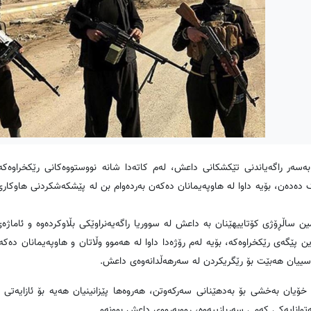
ەسەر راگەیاندنی تێکشکانی داعش، لەم کاتەدا شانە نووستووەکانی رێکخراوەکە
 دەدەن، بۆیە داوا لە هاوپەیمانان دەکەن بەردەوام بن لە پێشکەشکردنی هاوکار
ساڵڕۆژی کۆتاییهێنان بە داعش لە سووریا راگەیەنراوێکی بڵاوکردەوە و ئاماژە
پێگەی رێکخراوەکە، بۆیە لەم رۆژەدا داوا لە هەموو وڵاتان و هاوپەیمانان دەکە
اسییان هەبێت بۆ رێگریکردن لە سەرهەڵدانەوەی داعش.
ۆیان بەخشی بۆ بەدهێنانی سەرکەوتن، هەروەها پێزانینیان هەیە بۆ ئازایەتی و 
توانایەکی کەمی سەربازییەوە، رووبەڕووی داعش بوونەو.