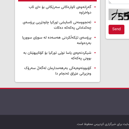
گەڕانەوەی ئاوارەکانی سەرێکانی بۆ ۱۰ی ئاب
دواخراوە
ئەنجوومەنی ئاسایشی تورکیا چاودێریی پرۆسەی
چەکدادانی پەکەکە دەکات
Send
پرۆسەی تێکەڵکردنی هەسەدە لە سوپای سووریا
بەردەوامە
شیکردنەوەی یاسا نوێی تورکیا بۆ کۆتاییهێنان بە
بوونی پەکەکە
کۆبوونەوەیەکی بەرهەمدارمان لەگەڵ سەرۆک
وەزیرانی عێراق ئەنجام دا
ب سایت برای خبرگزاری کردپرس محفوظ است.