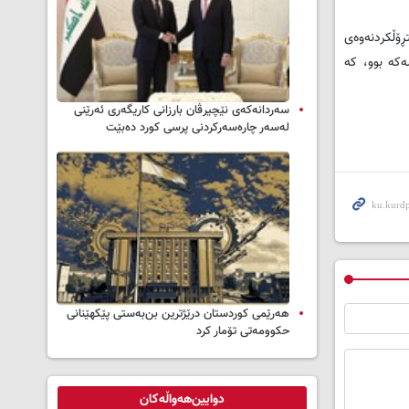
ڕۆڵکردنەوەی
کە بوو، کە
سه‌ردانه‌کەی نێچیرڤان بارزانی كاریگه‌ری ئه‌رێنی
له‌سه‌ر چاره‌سه‌ركردنی پرسی كورد ده‌بێت
هەرێمی کوردستان درێژترین بن‌بەستی پێکهێنانی
حکوومەتی تۆمار کرد
دوایین‌هەواڵەکان