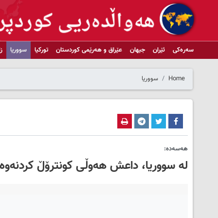
سەرەکی
ئێران
جیهان
عێراق و هەرێمی کوردستان
تورکیا
سووریا
ز
Home
سووریا
هەسەدە:
لە سووریا، داعش هەوڵی کونترۆڵ کردنەو