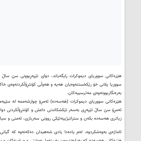
هێزەکانی سووریای دیموکرات رایگەیاند، دوای تێپەڕبوونی سێ ساڵ ب
سووریا پلانی خۆ رێکخستنەوەیان هەیە و هەوڵی کۆنتڕۆڵکردنەوەی خاک
بەرەنگاربوونەوەی مەترسییەکان.
هێزەکانی سووریای دیموکرات (هەسەدە) ئەمڕۆ چوارشەممە لە سێیەمین 
ئەمڕۆ سێ ساڵ تێپەڕی بەسەر تێکشکاندنی داعش و کۆنتڕۆڵکردنی دواین 
زیاتری هەسەدە بکەن و ستراتیژییەتێکی روونی سەربازی، ئەمنی و سی
ئاماژەی بەوەشکردوە، لەم یادەدا یادی شەهیدان دەکەنەوە کە گیانی خ
هێزەکانی هەسەدە کە بەپابەندبوون بە بنەما رەوشتی و مرۆییەکان و بە