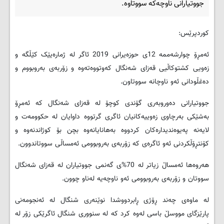
جووتیارانی ناوچه‌که‌ سووتاوه‌.
کوردپرێس:
ئه‌مڕۆ چوارشه‌ممه‌ 12ی حوزه‌یرانی 2019 ئاگر له‌ ژماره‌یێک کێڵگه‌ و
زه‌ویی کشتوکاڵیی قه‌زای شه‌نگال که‌وتووه‌ته‌وه‌ و زۆربه‌ی به‌روبووم و
ده‌غڵودانی ئه‌و ناوچانه‌ سووتاون.
جووتیارانی ده‌وروبه‌ری گۆندی کوچۆ له‌ قه‌زای شه‌نگال که‌ ئه‌مڕۆ
به‌شێکی به‌رچاوی زه‌وییه‌کانیان ئاگری گرتووه‌ داوایان له‌ حکوومه‌ت و
لایه‌نه‌ په‌یوه‌ندیداره‌کان کردووه‌ به‌هانایانه‌وه‌ بچن بۆ کوژاندنه‌وه‌ و
کۆنتڕۆڵکردنی ئه‌و ئاگره‌ی که‌ زۆربه‌ی به‌روبوومی ئه‌مساڵی سووتاندوون.
هه‌روه‌ها ئه‌مساڵ زیاتر له‌ 70%ی گه‌نمی جووتیاران له‌ قه‌زای شه‌نگال
سووتان و زۆربه‌ی به‌روبوومی ئه‌و ناوچه‌یه‌ له‌ناو چوون.
له‌ ماوه‌ی چه‌ند ڕۆژی ڕابردووشدا نوێنه‌ری شنگال له‌ ئه‌نجومه‌نی
پارێزگای مووسڵ باسی له‌وه‌ کرد که‌ له‌ سنووری شنگال ئاگرێكی زۆر له‌