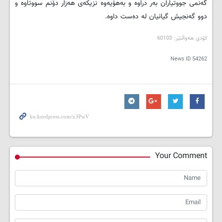
گه‌نمی جووتیاران به‌ر دراوه‌ و به‌ھۆیه‌وه‌ نزیكه‌ی ھه‌زار دۆنم سووتاوه‌ و
دوو گه‌نجیش گیانیان له‌ ده‌ست داوه‌.
کۆدی هه‌واڵنێر: 60103
News ID
54262
Your Comment