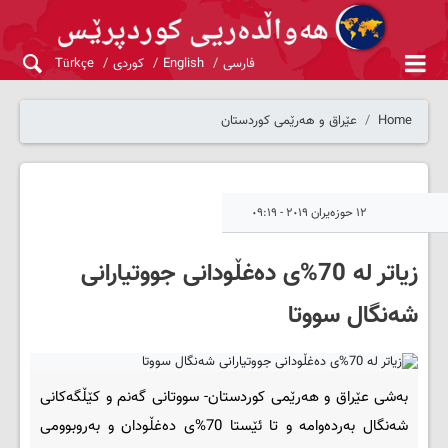
فارسی
English
کوردی
Türkçe
Home
عێراق و هەرێمی کوردستان
١٢ حوزەیران ٢٠١٩ - ٠٩:١٩
زیاتر له‌ 70%ی ده‌غڵودانی جووتیارانی
شه‌نگال سووتا
به‌شی عێراق و هه‌رێمی کوردستان- سووتانی گه‌نم و کێڵگه‌کانی
شه‌نگال به‌رده‌وامه‌ و تا ئێستا 70%ی ده‌غڵودان و به‌روبوومی