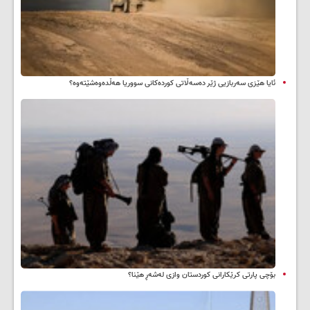
ئایا هێزی سەربازیی ژێر دەسەڵاتی کوردەکانی سووریا هەڵدەوەشێتەوە؟
بۆچی پارتی کرێکارانی کوردستان وازی لەشەڕ هێنا؟