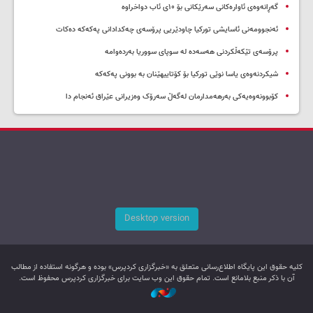
گەڕانەوەی ئاوارەکانی سەرێکانی بۆ ۱۰ی ئاب دواخراوە
ئەنجوومەنی ئاسایشی تورکیا چاودێریی پرۆسەی چەکدادانی پەکەکە دەکات
پرۆسەی تێکەڵکردنی هەسەدە لە سوپای سووریا بەردەوامە
شیکردنەوەی یاسا نوێی تورکیا بۆ کۆتاییهێنان بە بوونی پەکەکە
کۆبوونەوەیەکی بەرهەمدارمان لەگەڵ سەرۆک وەزیرانی عێراق ئەنجام دا
Desktop version
کليه حقوق اين پایگاه اطلاع‌رسانی متعلق به «خبرگزاری کردپرس» بوده و هرگونه استفاده از مطالب
آن با ذکر منبع بلامانع است. تمام حقوق این وب سایت برای خبرگزاری کردپرس محفوظ است.