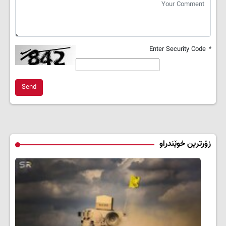
Enter Security Code
*
Send
زۆرترین خوێندراو