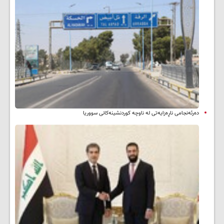
دەرئەنجامی ناڕەزایەتی لە ناوچە کوردنشینەکانی سووریا