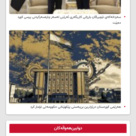
سه‌ردانه‌کەی نێچیرڤان بارزانی كاریگه‌ری ئه‌رێنی له‌سه‌ر چاره‌سه‌ركردنی پرسی كورد
ده‌بێت
هەرێمی کوردستان درێژترین بن‌بەستی پێکهێنانی حکوومەتی تۆمار کرد
دوایین‌هەواڵەکان